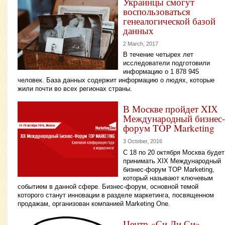
Украинцы смогут
воспользоваться
генеалогической базой
данных
2 March, 2017
В течение четырех лет
исследователи подготовили
информацию о 1 878 945
человек. База данных содержит информацию о людях, которые
жили почти во всех регионах страны.
В Москве пройдет XIХ
Международный бизнес-
форум TOP Marketing
3 October, 2016
С 18 по 20 октября Москва будет
принимать XIХ Международный
бизнес-форум TOP Marketing,
который называют ключевым
событием в данной сфере. Бизнес-форум, основной темой
которого станут инновации в разделе маркетинга, посвященном
продажам, организован компанией Marketing One.
Центр «Си Ди Си»