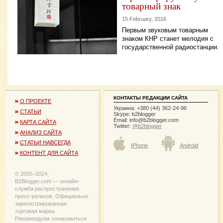
товарный знак
15 February, 2016
Первым звуковым товарным
знаком КНР станет мелодия с
государственной радиостанции.
КОНТАКТЫ РЕДАКЦИИ САЙТА
О ПРОЕКТЕ
Украина: +380 (44) 362-24-96
СТАТЬИ
Skype: b2blogger
Email:
info@b2blogger.com
КАРТА САЙТА
Twitter:
@b2blogger
АНАЛИЗ САЙТА
СТАТЬИ НАВСЕГДА
IPhone
Android
КОНТЕНТ ДЛЯ САЙТА
© 2005−2024,
B2Blogger.com — онлайн-
служба распространения
пресс-релизов. Официально
зарегистрированная
торговая марка.
Рекомендуем ознакомиться