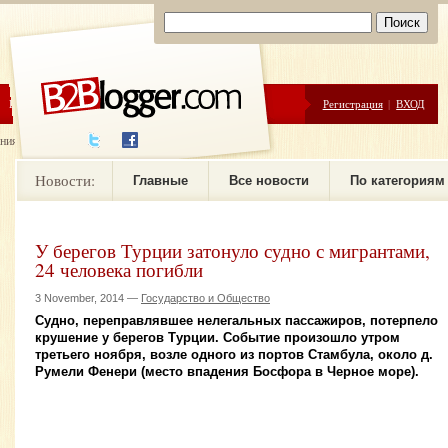
ЦЕНЫ
ПОМОЩЬ
Регистрация
|
ВХОД
ния новостей
Новости:
Главные
Все новости
По категориям
У берегов Турции затонуло судно с мигрантами,
24 человека погибли
3 November, 2014 —
Государство и Общество
Судно, переправлявшее нелегальных пассажиров, потерпело
крушение у берегов Турции. Событие произошло утром
третьего ноября, возле одного из портов Стамбула, около д.
Румели Фенери (место впадения Босфора в Черное море).