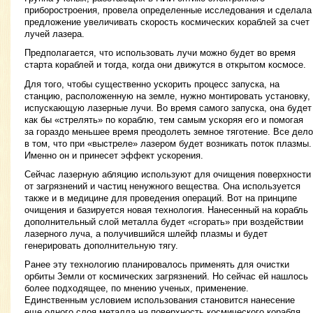
приборостроения, провела определенные исследования и сделала
предложение увеличивать скорость космических кораблей за счет
лучей лазера.
Предполагается, что использовать лучи можно будет во время
старта кораблей и тогда, когда они движутся в открытом космосе.
Для того, чтобы существенно ускорить процесс запуска, на
станцию, расположенную на земле, нужно монтировать установку,
испускающую лазерные лучи. Во время самого запуска, она будет
как бы «стрелять» по кораблю, тем самым ускоряя его и помогая
за гораздо меньшее время преодолеть земное тяготение. Все дело
в том, что при «выстреле» лазером будет возникать поток плазмы.
Именно он и принесет эффект ускорения.
Сейчас лазерную абляцию используют для очищения поверхности
от загрязнений и частиц ненужного вещества. Она используется
также и в медицине для проведения операций. Вот на принципе
очищения и базируется новая технология. Нанесенный на корабль
дополнительный слой металла будет «сгорать» при воздействии
лазерного луча, а получившийся шлейф плазмы и будет
генерировать дополнительную тягу.
Ранее эту технологию планировалось применять для очистки
орбиты Земли от космических загрязнений. Но сейчас ей нашлось
более подходящее, по мнению ученых, применение.
Единственным условием использования становится нанесение
еще одного слоя металла на поверхность космического корабля.