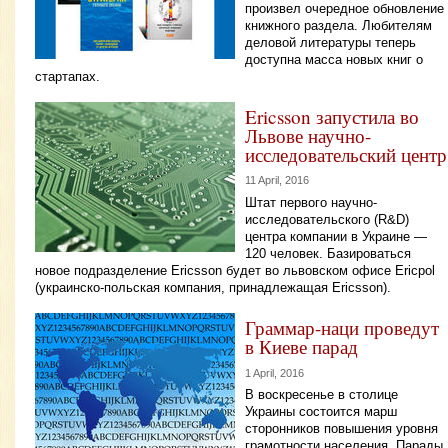
произвел очередное обновление
книжного раздела. Любителям
деловой литературы теперь
доступна масса новых книг о
стартапах.
Ericsson запустила во
Львове научно-
исследовательский центр
11 April, 2016
Штат первого научно-
исследовательского (R&D)
центра компании в Украине —
120 человек. Базироваться
новое подразделение Ericsson будет во львовском офисе Ericpol
(украинско-польская компания, принадлежащая Ericsson).
Граммар-наци проведут
в Киеве парад
1 April, 2016
В воскресенье в столице
Украины состоится марш
сторонников повышения уровня
грамотности населения. Парады