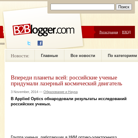
ЦЕНЫ
ПОМОЩЬ
Регистрация
|
ВХОД
ния новостей
Новости:
Главные
Все новости
По категориям
Впереди планеты всей: российские ученые
придумали лазерный космический двигатель
3 November, 2014 —
Образование и Наука
В Applied Optics обнародовали результаты исследований
российских ученых.
Группа ученых, работающих в НИИ оптико-электронного