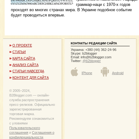
граммар-наци с 1970-х годов
проходят во многих странах мира. В Украине подобное событие
будет проводиться впервые.
КОНТАКТЫ РЕДАКЦИИ САЙТА
О ПРОЕКТЕ
Украина: +380 (44) 362-24-96
СТАТЬИ
Skype: b2blogger
Email:
info@b2blogger.com
КАРТА САЙТА
Twitter:
@b2blogger
АНАЛИЗ САЙТА
СТАТЬИ НАВСЕГДА
IPhone
Android
КОНТЕНТ ДЛЯ САЙТА
© 2005−2024,
B2Blogger.com — онлайн-
служба распространения
пресс-релизов. Официально
зарегистрированная
торговая марка.
Рекомендуем ознакомиться
с уловиями
Пользовательского
соглашения
и
Соглашения о
конфиденциальности
.