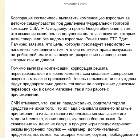
devbattles.com
Корпорация согласилась выплатить компенсацию взрослым за
детское самоуправство под давлением Федеральной торговой
комиссии США. FTC выдвинула против Google обвинения в том,
что компания нажилась на получении оплаты за покупки, которые
дети совершали без ведома взрослых. Ранее глава FTC Эдит
Рамирес заявила, что цель, которую преследует ведомство —
напомнить компаниям о том, что они не имеют права вынуждать
потребителей платить за покупки, разрешение на совершение
которых они не давали.
Помимо выплаты компенсации, корпорация решила
перестраховаться и в корне изменить сам механизм совершения
покупок в магазине приложений. Теперь пользователи вынуждены
будут предварительно давать согласие на совершение денежных
переводов как в самом магазине, так и при работе с
приложениями.
СМИ отмечают, что, как ни парадоксально, родители теряли
средства не из-за того, что их чада скачивали какие-то платные
приложения, а из-за активного использования малышами игр
модели freemium, иначе говоря, «условно бесплатных». За
скачивание их денег не берут, а процесс игры предусматривает
режим внутренних покупок — например, дополнительных
предметов, костюмов, «эликсиров жизни», оружия, необходимого в