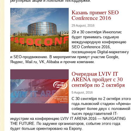
регулярных акций и лояльной техподдержки.
Казань примет SEO
Conference 2016
29 August, 2016
29 и 30 сентября Иннополис
будет принимать седьмую
международную конференцию
SEO Conference 2016,
посвященную Digital-маркетингу
и SEO-продвижению. В мероприятии примут участие Google,
Яндекс, Mail.ru, VK, Alibaba и прочие компании.
Очередная LVIV IT
ARENA пройдет с 30
сентября по 2 октября
5 August, 2016
С 30 сентября по 2 октября этого
года львовский стадион «Арена»
соберет более двух с половиной
тысяч представителей IT-
индустрии на конференцию LVIV IT ARENA 2016 — NAVIGATING
THE FUTURE. По задумке организаторов, событие этого года
будет больше ориентировано на Европу.