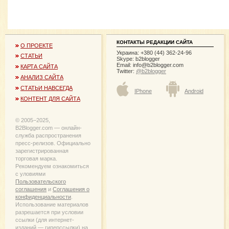
КОНТАКТЫ РЕДАКЦИИ САЙТА
О ПРОЕКТЕ
Украина: +380 (44) 362-24-96
СТАТЬИ
Skype: b2blogger
Email:
info@b2blogger.com
КАРТА САЙТА
Twitter:
@b2blogger
АНАЛИЗ САЙТА
СТАТЬИ НАВСЕГДА
IPhone
Android
КОНТЕНТ ДЛЯ САЙТА
© 2005−2025,
B2Blogger.com — онлайн-
служба распространения
пресс-релизов. Официально
зарегистрированная
торговая марка.
Рекомендуем ознакомиться
с уловиями
Пользовательского
соглашения
и
Соглашения о
конфиденциальности
.
Использование материалов
разрешается при условии
ссылки (для интернет-
изданий — гиперссылки) на