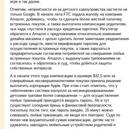
игре и так далее.
Отметим, неприятности из-за детского самоуправства настигли не
только Google. В начале лета FTC подала жалобу на компанию
Amazon, добиваясь, чтобы та сделала более жёсткой политику
встроенных покупок, а также выплатила компенсацию родителям,
чьи чада «пустили в расход» кредитные карточки. Регулятор
обратился к Amazon с предложением относительно изменения
дизайна магазина с целью сделать более заметными уведомления
о расходе средств, ввести верификацию паролем для
осуществления встроенных покупок, а также заручаться
предварительным согласием потребителя на совершение любых
встроенных покупок. Amazon с выдвинутыми требованиями не
согласилась и обратилась в суд, чтобы добиться защиты
собственных интересов.
А в начале этого года компенсацию в размере $32,5 млн за
совершённые несовершеннолетними покупки приняла решение
выплатить корпорация Apple. При этом стоит отметить, что у
«яблочников» система контроля за несанкционированными
детскими тратами более совершенная — для осуществления
любых транзакций приходится вводить пароль. Но и тут
существует солидная брешь в финансовой безопасности,
поскольку после того, как пароль введён, 15 минут можно
совершать любые транзакции, не вводя его повторно. Судя по
более чем внушительной сумме компенсации, детям часто
удавалось завладеть мобильным устройством родителей и