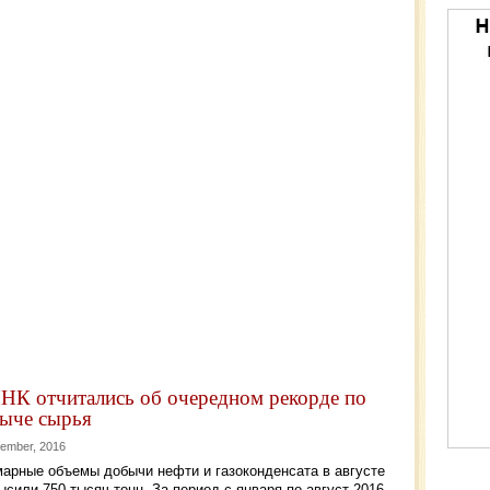
НК отчитались об очередном рекорде по
ыче сырья
tember, 2016
арные объемы добычи нефти и газоконденсата в августе
ысили 750 тысяч тонн. За период с января по август 2016