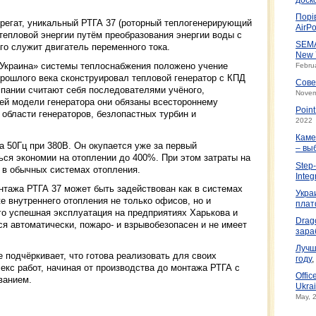
Порі
регат, уникальный РТГА 37 (роторный теплогенерирующий
AirPo
 тепловой энергии путём преобразования энергии воды с
SEMA
о служит двигатель переменного тока.
New 
 Украина» системы теплоснабжения положено учение
Febru
рошлого века сконструировал тепловой генератор с КПД
Сове
пании считают себя последователями учёного,
Novem
чей модели генератора они обязаны всестороннему
Poin
 области генераторов, безлопастных турбин и
2022
Каме
 50Гц при 380В. Он окупается уже за первый
– вы
ься экономии на отоплении до 400%. При этом затраты на
Step-
 в обычных системах отопления.
Integ
нтажа РТГА 37 может быть задействован как в системах
Укра
же внутреннего отопления не только офисов, но и
плат
го успешная эксплуатация на предприятиях Харькова и
Drag
ся автоматически, пожаро- и взрывобезопасен и не имеет
зара
Лучш
 подчёркивает, что готова реализовать для своих
году
,
кс работ, начиная от производства до монтажа РТГА с
Offic
ванием.
Ukrai
May, 