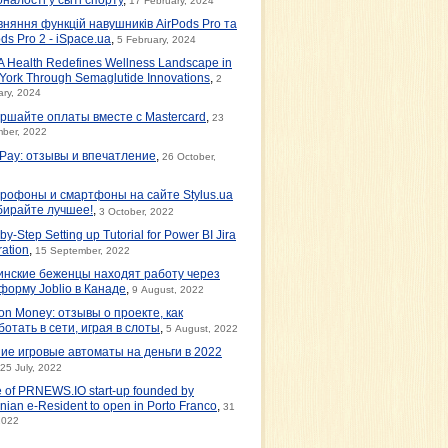
17 February, 2024
вняння функцій навушників AirPods Pro та
ds Pro 2 - iSpace.ua
,
5 February, 2024
 Health Redefines Wellness Landscape in
York Through Semaglutide Innovations
,
2
ary, 2024
ршайте оплаты вместе с Mastercard
,
23
ber, 2022
tPay: отзывы и впечатление
,
26 October,
рофоны и смартфоны на сайте Stylus.ua
бирайте лучшее!
,
3 October, 2022
by-Step Setting up Tutorial for Power BI Jira
ration
,
15 September, 2022
инские беженцы находят работу через
форму Joblio в Канаде
,
9 August, 2022
on Money: отзывы о проекте, как
ботать в сети, играя в слоты
,
5 August, 2022
ие игровые автоматы на деньги в 2022
25 July, 2022
e of PRNEWS.IO start-up founded by
nian e-Resident to open in Porto Franco
,
31
2022