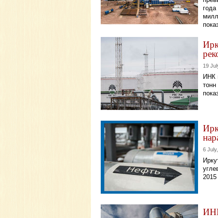
года
милл
пока
Ирк
рек
19 Jul
ИНК 
тонн
пока
Ирк
нар
6 July
Ирку
угле
2015
ИНК