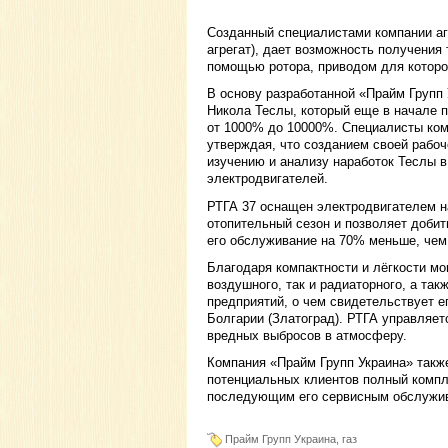
Созданный специалистами компании аг
агрегат), дает возможность получения
помощью ротора, приводом для которог
В основу разработанной «Прайм Групп
Никола Теслы, который еще в начале п
от 1000% до 10000%. Специалисты ком
утверждая, что созданием своей рабо
изучению и анализу наработок Теслы в
электродвигателей.
РТГА 37 оснащен электродвигателем на
отопительный сезон и позволяет добит
его обслуживание на 70% меньше, чем
Благодаря компактности и лёгкости мо
воздушного, так и радиаторного, а так
предприятий, о чем свидетельствует е
Болгарии (Златоград). РТГА управляет
вредных выбросов в атмосферу.
Компания «Прайм Групп Украина» также
потенциальных клиентов полный компле
последующим его сервисным обслужи
Прайм Групп Украина, газ