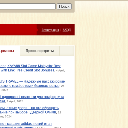
Регистрация
|
ВХОД
-релизы
Пресс-портреты
oring KAYA88 Slot Game Malaysia: Best
s with Link Free Credit Slot Bonuses
,
4 April,
US TRAVEL — Надежные пассажирские
возки с комфортом и безопасностью
,
26
, 2025
ні одноразові пелюшки для комфорту та
еки
,
2 April, 2024
омнатные двери – на что обращать
ание при выборе | Дверной Олимп
,
22
ary, 2024
рнет-магазин adidas: новий етап
налості у світі спорту
,