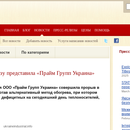
ГЛАВНАЯ
БЛОГ
НОВОСТИ
ПРЕСС-РЕЛИЗЫ
ЦЕНЫ
ПОМОЩЬ
Все новости
Добавить новость
Услуги написания новостей
Пресс
вости
По категориям
Expl
азу представила «Прайм Групп Украина»
Title
2025
STAT
я ООО «Прайм Групп Украина» совершила прорыв в
пере
March
ботав альтернативный метод обогрева, при котором
 дефицитных на сегодняшний день теплоносителей,
Якіс
безп
Межк
вним
Febru
Інте
ukraineindustrial.info
доско