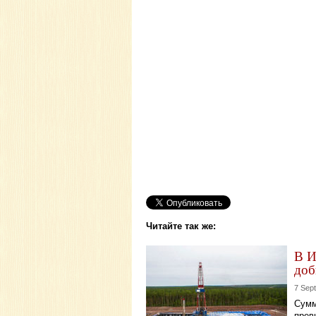
Читайте так же:
В И
доб
7 Sep
Сумм
прев