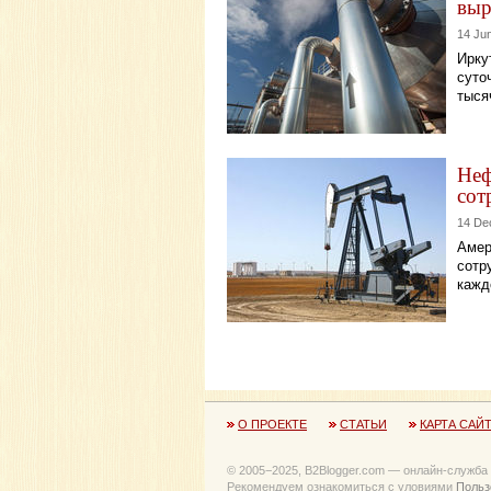
выр
14 Ju
Ирку
суто
тыся
Неф
сот
14 De
Амер
сотр
кажд
О ПРОЕКТЕ
СТАТЬИ
КАРТА САЙ
© 2005−2025, B2Blogger.com — онлайн-служба
Рекомендуем ознакомиться с уловиями
Польз