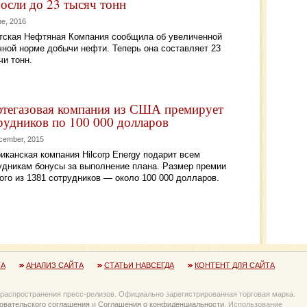
осли до 23 тысяч тонн
ne, 2016
тская Нефтяная Компания сообщила об увеличенной
чной норме добычи нефти. Теперь она составляет 23
чи тонн.
тегазовая компания из США премирует
рудников по 100 000 долларов
cember, 2015
иканская компания Hilcorp Energy подарит всем
удникам бонусы за выполнение плана. Размер премии
ого из 1381 сотрудников — около 100 000 долларов.
ТА
АНАЛИЗ САЙТА
СТАТЬИ НАВСЕГДА
КОНТЕНТ ДЛЯ САЙТА
 распространения пресс-релизов. Официально зарегистрированная торговая марка.
овательского соглашения
и
Соглашения о конфиденциальности
. Использование