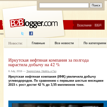
ЦЕНЫ
ПОМОЩЬ
Регистрация
|
ВХОД
ния новостей
Новости:
Главные
Все новости
По категориям
Иркутская нефтяная компания за полгода
нарастила добычу на 42 %
6 July, 2016 —
Энергетика, Нефть и Газ
Иркутская нефтяная компания (ИНК) увеличила добычу
углеводородов. По сравнению с первыми шестью месяцами
2015 г. рост достиг 42 % до 3,55 миллионов тонн.