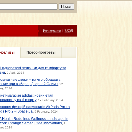
Регистрация
|
ВХОД
-релизы
Пресс-портреты
ні одноразові пелюшки для комфорту та
еки
,
2 April, 2024
омнатные двери – на что обращать
ание при выборе | Дверной Олимп
,
22
ary, 2024
рнет-магазин adidas: новий етап
налості у світі спорту
,
17 February, 2024
вняння функцій навушників AirPods Pro та
ds Pro 2 - iSpace.ua
,
5 February, 2024
 Health Redefines Wellness Landscape in
York Through Semaglutide Innovations
,
2
ary, 2024