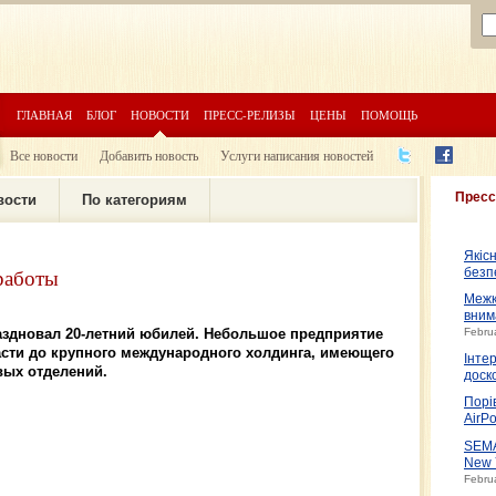
ГЛАВНАЯ
БЛОГ
НОВОСТИ
ПРЕСС-РЕЛИЗЫ
ЦЕНЫ
ПОМОЩЬ
Все новости
Добавить новость
Услуги написания новостей
Пресс
вости
По категориям
Якіс
работы
безп
Межк
вним
аздновал 20-летний юбилей. Небольшое предприятие
Febru
асти до крупного международного холдинга, имеющего
Інте
вых отделений.
доско
Порі
AirPo
SEMA
New 
Febru