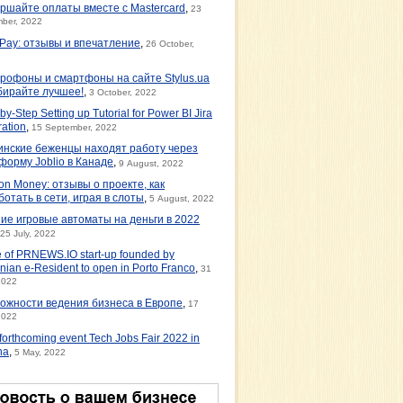
ршайте оплаты вместе с Mastercard
,
23
ber, 2022
tPay: отзывы и впечатление
,
26 October,
рофоны и смартфоны на сайте Stylus.ua
бирайте лучшее!
,
3 October, 2022
by-Step Setting up Tutorial for Power BI Jira
ration
,
15 September, 2022
инские беженцы находят работу через
форму Joblio в Канаде
,
9 August, 2022
on Money: отзывы о проекте, как
ботать в сети, играя в слоты
,
5 August, 2022
ие игровые автоматы на деньги в 2022
25 July, 2022
e of PRNEWS.IO start-up founded by
nian e-Resident to open in Porto Franco
,
31
2022
ожности ведения бизнеса в Европе
,
17
2022
orthcoming event Tech Jobs Fair 2022 in
na
,
5 May, 2022