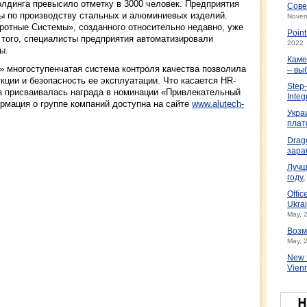
олдинга превысило отметку в 3000 человек. Предприятия
Сове
 по производству стальных и алюминиевых изделий.
Novem
ротные Системы», созданного относительно недавно, уже
Poin
 того, специалисты предприятия автоматизировали
2022
ы.
Каме
многоступенчатая система контроля качества позволила
– вы
ции и безопасность ее эксплуатации. Что касается HR-
Step-
з присваивалась награда в номинации «Привлекательный
Integ
рмация о группе компаний доступна на сайте
www.alutech-
Укра
плат
Drag
зара
Лучш
году
,
Offic
Ukrai
May, 
Возм
May, 
New f
Vien