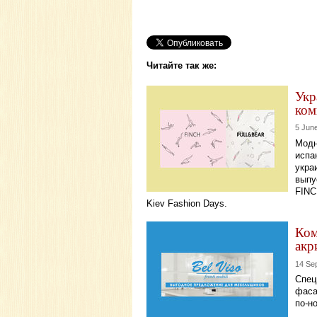
Читайте так же:
Укр
ком
5 Jun
Модн
испа
укра
выпу
FINC
Kiev Fashion Days.
Ком
акр
14 Se
Спец
фаса
по-н