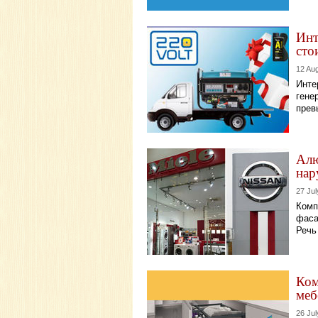
Инт
сто
12 Au
Инте
гене
прев
Алю
нар
27 Jul
Комп
фаса
Речь
Ком
меб
26 Jul