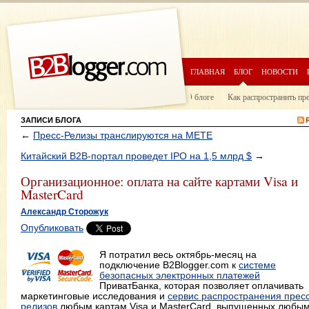
ГЛАВНАЯ
БЛОГ
НОВОСТИ
О блоге
Как распространить пр
ЗАПИСИ БЛОГА
←
Пресс-Релизы транслируются на МЕТЕ
Китайский B2B-портал проведет IPO на 1,5 млрд $
→
Организационное: оплата на сайте картами Visa и
MasterCard
Александр Сторожук
Опубликовать
Я потратил весь октябрь-месяц на
подключение B2Blogger.com к
системе
безопасных электронных платежей
ПриватБанка, которая позволяет оплачивать
маркетинговые исследования и
сервис распространения пресс
релизов
любым картам Visa и MasterCard, выпущенных любы