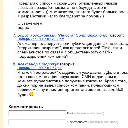
Предлагаю список и скриншоты отловленных глюков
высылать разработчикам, а не обсуждать это в
комментариях )) мне кажется, от этого будет больше поль
+ разработчики часто благодарят за помощь )
С уважением
Борис
Борис Ходорковский (Netocrat Communications)
говорит:
Ноябрь 2nd, 2007 в 12:09 pm
Александр, планируется ли публикация данных по составу
“территории покрытия”, как представителей СМИ, так и
специалистов по связям с общественностью / PR-
подразделений компаний?
Александр Сторожук
говорит:
Ноябрь 2nd, 2007 в 1:57 pm
Я такой “географией” озадачился уже давно… Дело в том,
что я совсем не афиширую какие СМИ подписаны в
комнате журналистов на получение контента. Кроме того,
до сих пор не вывел список компаний, пользующихся
сервисом… ну и листинг пр-агентств еще не вывел. Всё
будет
Комментировать
Имя
(обязательное поле)
Электропочта
(обязательное поле)