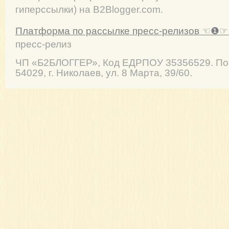
гиперссылки) на B2Blogger.com.
Платформа по рассылке пресс-релизов ☜❶☞ 
пресс-релиз
ЧП
«Б2БЛОГГЕР»
, Код ЕДРПОУ 35356529. По
54029
,
г. Николаев
,
ул. 8 Марта, 39/60
.