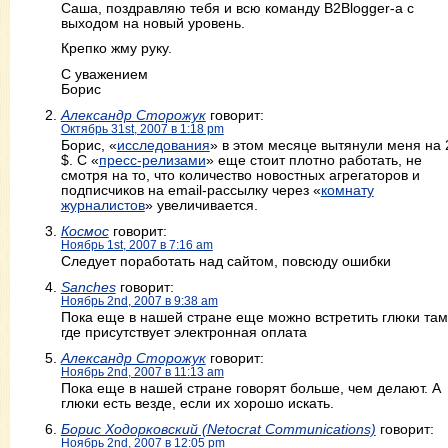
Саша, поздравляю тебя и всю команду B2Blogger-а с
выходом на новый уровень.
Крепко жму руку.
С уважением
Борис
Александр Сторожук
говорит:
Октябрь 31st, 2007 в 1:18 pm
Борис, «
исследования
» в этом месяце вытянули меня на 
$. С «
пресс-релизами
» еще стоит плотно работать, не
смотря на то, что количество новостных агрегаторов и
подписчиков на email-рассылку через «
комнату
журналистов
» увеличивается.
Космос
говорит:
Ноябрь 1st, 2007 в 7:16 am
Следует поработать над сайтом, повсюду ошибки
Sanches
говорит:
Ноябрь 2nd, 2007 в 9:38 am
Пока еще в нашей стране еще можно встретить глюки там
где присутствует электронная оплата
Александр Сторожук
говорит:
Ноябрь 2nd, 2007 в 11:13 am
Пока еще в нашей стране говорят больше, чем делают. А
глюки есть везде, если их хорошо искать.
Борис Ходорковский (Netocrat Communications)
говорит:
Ноябрь 2nd, 2007 в 12:05 pm