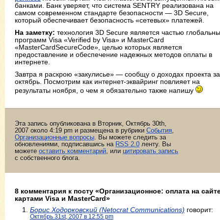
банками. Банк уверяет, что система SENTRY реализована на
самом современном стандарте безопасности — 3D Secure,
который обеспечивает безопасность «сетевых» платежей.
На заметку:
технология 3D Secure является частью глобальн
программ Visa «Verified by Visa» и MasterCard
«MasterCardSecureCode», целью которых является
предоставление и обеспечение надежных методов оплаты в
интернете.
Завтра я раскрою «закулисье» — сообщу о доходах проекта за
октябрь. Посмотрим как интернет-эквайринг повлияет на
результаты ноября, о чем я обязательно также напишу
Эта запись опубликована в Вторник, Октябрь 30th,
2007 около 4:19 pm и размещена в рубрики
События
,
Организационные вопросы
. Вы можете следить за
обновлениями, подписавшись на
RSS 2.0
ленту. Вы
можете
оставить комментарий
, или
цитировать запись
с собственного блога.
8 комментария к посту «Организационное: оплата на сайт
картами Visa и MasterCard»
Борис Ходорковский (Netocrat Communications)
говорит:
Октябрь 31st, 2007 в 12:55 pm