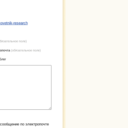
ovetnik-research
обязательное поле)
ропочта
(обязательное поле)
 Блог
 сообщение по электропочте