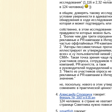
исследования” (1,116 и 2,32 чело
в 124 человека)
))
в общем, доверять такому иссле
условии уверенности в адекватно
обнаружения в ходе исследовани
которая и может подтвердить или
собственно, в этом исследовании 
правдивости которых можно быть
1. “Более чем две трети опрошенн
рекламные и PR-кампании в Инте
частью оффлайновых PR-кампани
2. “Авторы пессимистичных прогно
иллюстрируют их утверждениями,
всех» и «у пользователей низкий
СМИ». Такая точка зрения чаще п
участников опроса, сотрудников 
компаний, PR-агентств, а такж
е руководителей подразделений к
3. “Никто из участников опроса н
рекламные и PR-кампании в Интер
значение.”
но, поскольку, нового в этих утв
сомнениях в практической ценнос
Александр Сторожук
говорит:
Февраль 7th, 2007 в 8:35 am
124 человека: в стране не хватае
странице Советника нужно повес
smartfish
говорит: