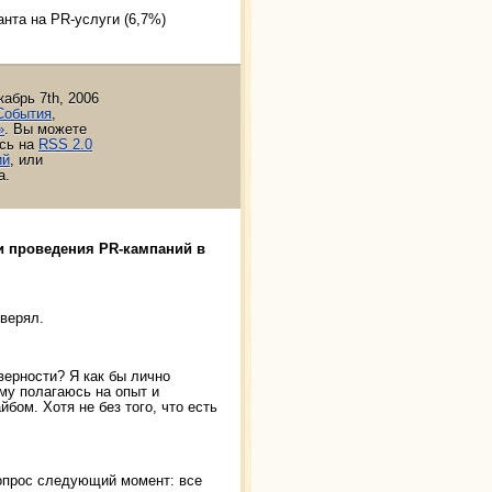
нта на PR-услуги (6,7%)
кабрь 7th, 2006
События
,
»
. Вы можете
ись на
RSS 2.0
ий
, или
а.
и проведения PR-кампаний в
верял.
верности? Я как бы лично
му полагаюсь на опыт и
бом. Хотя не без того, что есть
вопрос следующий момент: все