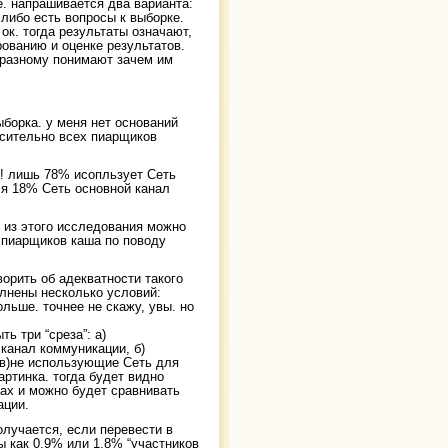
. напрашивается два варианта:
либо есть вопросы к выборке.
ок. тогда результаты означают,
рованию и оценке результатов.
о разному понимают зачем им
ыборка. у меня нет оснований
осительно всех пиарщиков
о! лишь 78% исопльзует Сеть
я 18% Сеть основной канал
 из этого исследования можно
х пиарщиков каша по поводу
ворить об адекватности такого
лнены несколько условий:
льше. точнее не скажу, увы. но
ь три “среза”: а)
канал коммуникации, б)
 в)не использующие Сеть для
ртинка. тогда будет видно
ах и можно будет сравнивать
ации.
олучается, если перевести в
 как 0,9% или 1,8% “участников