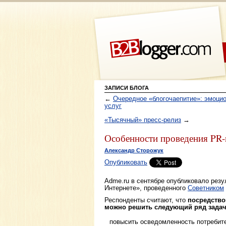
ЗАПИСИ БЛОГА
←
Очередное «блогочаепитие»: эмоци
услуг
«Тысячный» пресс-релиз
→
Особенности проведения PR-
Александр Сторожук
Опубликовать
Adme.ru в сентябре опубликовало рез
Интернете», проведенного
Советником
Респонденты считают, что
посредств
можно решить следующий ряд задач
повысить осведомленность потребите