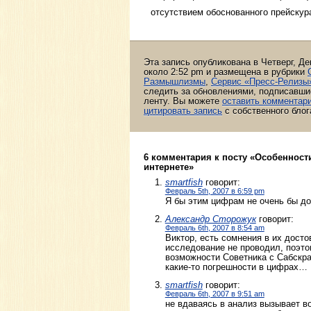
отсутствием обоснованного прейскура
Эта запись опубликована в Четверг, Де
около 2:52 pm и размещена в рубрики
Размышлизмы
,
Сервис «Пресс-Релизы
следить за обновлениями, подписавш
ленту. Вы можете
оставить комментар
цитировать запись
с собственного блог
6 комментария к посту «Особенност
интернете»
smartfish
говорит:
Февраль 5th, 2007 в 6:59 pm
Я бы этим цифрам не очень бы до
Александр Сторожук
говорит:
Февраль 6th, 2007 в 8:54 am
Виктор, есть сомнения в их досто
исследование не проводил, поэто
возможности Советника с Сабскрай
какие-то погрешности в цифрах…
smartfish
говорит:
Февраль 6th, 2007 в 9:51 am
не вдаваясь в анализ вызывает 