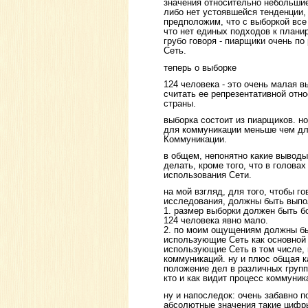
значения относительно небольшие
либо нет устоявшейся тенденции, 
предположим, что с выборкой все 
что нет единых подходов к плани
грубо говоря - пиарщики очень п
Сеть.
теперь о выборке
124 человека - это очень малая в
считать ее репрезентативной отн
страны.
выборка состоит из пиарщиков. н
для коммуникации меньше чем дл
Коммуникации.
в общем, непонятно какие выводы
делать, кроме того, что в голова
использования Сети.
на мой взгляд, для того, чтобы го
исследования, должны быть выпо
1. размер выборки должен быть бо
124 человека явно мало.
2. по моим ощущениям должны быт
использующие Сеть как основной 
использующие Сеть в том числе,
коммуникаций. ну и плюс общая ка
положение дел в различных групп
кто и как видит процесс коммуник
ну и напоследок: очень забавно п
абсолютные значения такие цифры