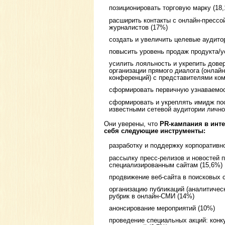
позиционировать торговую марку (18
расширить контакты с онлайн-прессо
журналистов (17%)
создать и увеличить целевые аудито
повысить уровень продаж продукта/у
усилить лояльность и укрепить дове
организации прямого диалога (онлай
конференций) с представителями ком
сформировать первичную узнаваемост
сформировать и укреплять имидж по
известными сетевой аудитории лично
Они уверены, что
PR-кампания в инт
себя следующие инструменты:
разработку и поддержку корпоративно
рассылку пресс-релизов и новостей 
специализированным сайтам (15,6%)
продвижение веб-сайта в поисковых 
организацию публикаций (аналитическ
рубрик в онлайн-СМИ (14%)
анонсирование мероприятий (10%)
проведение специальных акций: конк