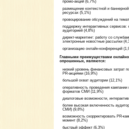
промо-акций (6,7%)
размещение контекстной и баннерно
ресурсах (5,1%)
провоцирование обсуждений на тема
поддержку интерактивных сервисов: 
аудиторией (4,8%)
директ-маркетинг: работу со служба
электронные новостные рассылки (4,
организацию онлайн-конференций (1,
Главными преимуществами онлайно
опрошенных, являются:
низкий уровень финансовых затрат 
PR-акциями (16,9%)
большой охват аудитории (12,1%)
оперативность проведения кампании 
форматов СМИ (11,9%)
диалоговые возможности, интерактив
более высокая включенность аудитор
СМИ) (9,8%)
возможность скорректировать PR-ка
момент (8,2%)
быстрый эффект (6,3%)