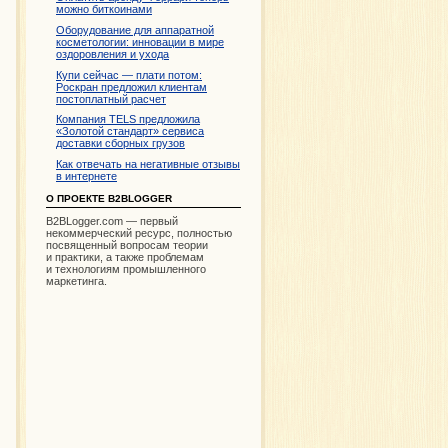
можно биткоинами
Оборудование для аппаратной
косметологии: инновации в мире
оздоровления и ухода
Купи сейчас — плати потом:
Роскран предложил клиентам
постоплатный расчет
Компания TELS предложила
«Золотой стандарт» сервиса
доставки сборных грузов
Как отвечать на негативные отзывы
в интернете
О ПРОЕКТЕ B2BLOGGER
B2BLogger.com — первый
некоммерческий ресурс, полностью
посвященный вопросам теории
и практики, а также проблемам
и технологиям промышленного
маркетинга.