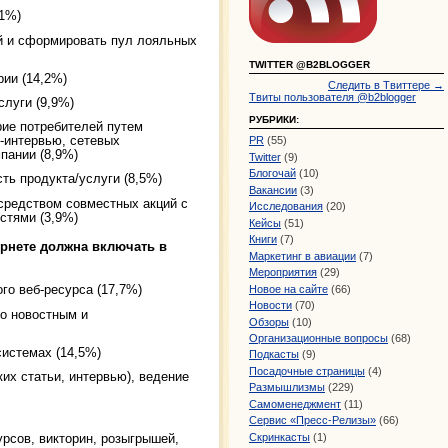
,1%)
й и сформировать пул лояльных
TWITTER @B2BLOGGER
рии (14,2%)
Следить в Твиттере →
Твиты пользователя @b2blogger
слуги (9,9%)
РУБРИКИ:
рие потребителей путем
н-интервью, сетевых
PR
(55)
пании (8,9%)
Twitter
(9)
Блогочай
(10)
ь продукта/услуги (8,5%)
Вакансии
(3)
средством совместных акций с
Исследования
(20)
стями (3,9%)
Кейсы
(51)
Книги
(7)
ернете должна включать в
Маркетинг в авиации
(7)
Мероприятия
(29)
го веб-ресурса (17,7%)
Новое на сайте
(66)
Новости
(70)
по новостным и
Обзоры
(10)
Организационные вопросы
(68)
системах (14,5%)
Подкасты
(9)
Посадочные страницы
(4)
их статьи, интервью), ведение
Размышлизмы
(229)
Самоменеджмент
(11)
Сервис «Пресс-Релизы»
(66)
Скринкасты
(1)
урсов, викторин, розыгрышей,