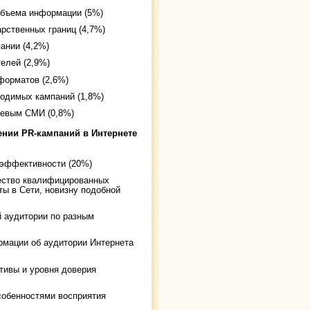
объема информации (5%)
арственных границ (4,7%)
ании (4,2%)
елей (2,9%)
форматов (2,6%)
водимых кампаний (1,8%)
тевым СМИ (0,8%)
ении PR-кампаний в Интернете
 эффективности (20%)
чество квалифицированных
ы в Сети, новизну подобной
й аудитории по разным
рмации об аудитории Интернета
тивы и уровня доверия
собенностями восприятия