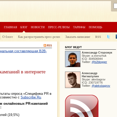
ГЛАВНАЯ
БЛОГ
НОВОСТИ
ПРЕСС-РЕЛИЗЫ
ТАРИФЫ
ПОМОЩЬ
О блоге
Как распространить пресс-релиз
Заказать написание
RSS
БЛОГ ВЕДУТ
ональная составляющая B2B-
Александр
Сторожук
Skype:
a.storozhuk
ICQ:
304506944
Twitter:
@b2blogger
кампаний в интернете
Александр
Нигматулин
Skype:
alexbagrov
ICQ:
230719776
Twitter:
@aleksbagrov
ультаты опроса «Специфика PR в
совместно с
Subscribe.Ru
.
ом онлайновых PR-кампаний
:
лей (19,5%)