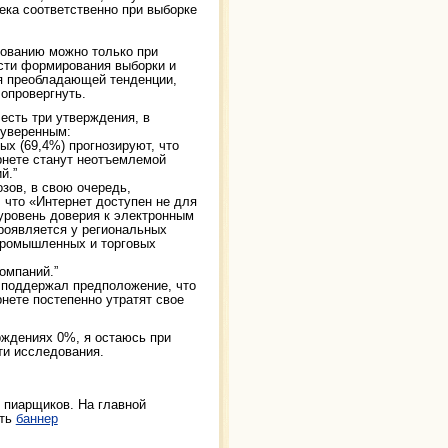
века соответственно при выборке
дованию можно только при
сти формирования выборки и
я преобладающей тенденции,
 опровергнуть.
есть три утверждения, в
 уверенным:
ых (69,4%) прогнозируют, что
рнете станут неотъемлемой
й.”
зов, в свою очередь,
 что «Интернет доступен не для
 уровень доверия к электронным
роявляется у региональных
промышленных и торговых
омпаний.”
е поддержал предположение, что
нете постепенно утратят свое
ерждениях 0%, я остаюсь при
ти исследования.
т пиарщиков. На главной
ить
баннер