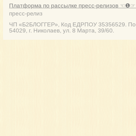
Платформа по рассылке пресс-релизов ☜❶☞ 
пресс-релиз
ЧП
«Б2БЛОГГЕР»
, Код ЕДРПОУ 35356529. По
54029
,
г. Николаев
,
ул. 8 Марта, 39/60
.