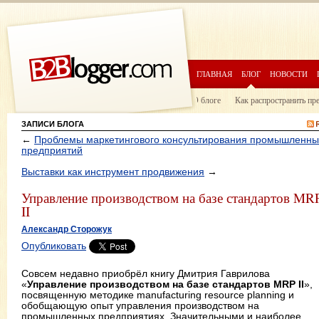
ГЛАВНАЯ
БЛОГ
НОВОСТИ
О блоге
Как распространить пр
ЗАПИСИ БЛОГА
←
Проблемы маркетингового консультирования промышленны
предприятий
Выставки как инструмент продвижения
→
Управление производством на базе стандартов MR
II
Александр Сторожук
Опубликовать
Совсем недавно приобрёл книгу Дмитрия Гаврилова
«
Управление производством на базе стандартов MRP II
»,
посвященную методике manufacturing resource planning и
обобщающую опыт управления производством на
промышленных предприятиях. Значительными и наиболее