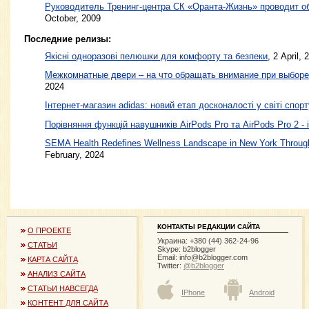
Руководитель Тренинг-центра СК «Оранта-Жизнь» проводит об
October, 2009
Последние релизы:
Якісні одноразові пелюшки для комфорту та безпеки
, 2 April, 
Межкомнатные двери – на что обращать внимание при выборе
2024
Інтернет-магазин adidas: новий етап досконалості у світі спорт
Порівняння функцій навушників AirPods Pro та AirPods Pro 2 - 
SEMA Health Redefines Wellness Landscape in New York Through
February, 2024
КОНТАКТЫ РЕДАКЦИИ САЙТА
О ПРОЕКТЕ
Украина: +380 (44) 362-24-96
СТАТЬИ
Skype: b2blogger
Email:
info@b2blogger.com
КАРТА САЙТА
Twitter:
@b2blogger
АНАЛИЗ САЙТА
СТАТЬИ НАВСЕГДА
IPhone
Android
КОНТЕНТ ДЛЯ САЙТА