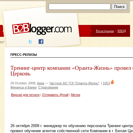
ЦЕНЫ
ПОМОЩЬ
Регистрация
|
ВХОД
луги написания
ПРЕСС-РЕЛИЗЫ
Тренинг-центр компании «Оранта-Жизнь» провел о
Церковь
29 October, 2009,
Киев
—
Частное АО "СК "Оранта-Жизнь"
|
1053
Финансы и Банки
Страхование
Версия для печати
|
Отправить @mail
|
Метки
26 октября 2009 г. менеджер по обучению персонала Тренинг-цен
провел обучение агентов собственной сети Компании в г. Белая Це