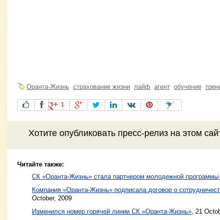
Оранта-Жизнь
страхование жизни
лайф
агент
обучение
трен
1
Хотите
опубликовать пресс-релиз
на этом са
Читайте также:
СК «Оранта-Жизнь» стала партнером молодежной программ
Компания «Оранта-Жизнь» подписала договор о сотрудничест
October, 2009
Изменился номер горячей линии СК «Оранта-Жизнь»
,
21 Octob