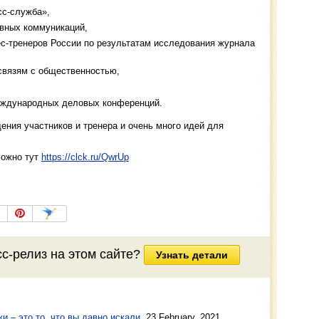
сс-служба»,
ивных коммуникаций,
ес-тренеров России по результатам исследования журнала
связям с общественностью,
еждународных деловых конференций.
щения участников и тренера и очень много идей для
можно тут
https://clck.ru/QwrUp
сс-релиз
на этом сайте?
Узнать детали
 – это то, что вы давно искали
,
23 February, 2021