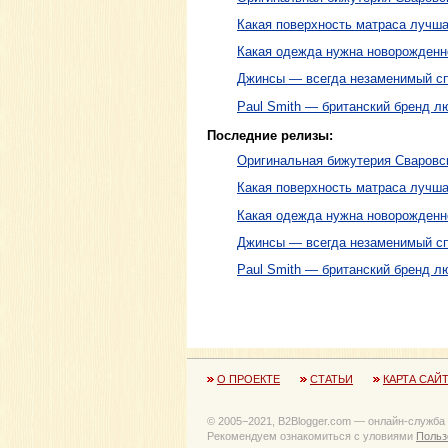
Какая поверхность матраса лучша
Какая одежда нужна новорожденн
Джинсы — всегда незаменимый сп
Paul Smith — британский бренд л
Последние релизы:
Оригинальная бижутерия Сваровски
Какая поверхность матраса лучша
Какая одежда нужна новорожденн
Джинсы — всегда незаменимый сп
Paul Smith — британский бренд л
О ПРОЕКТЕ
СТАТЬИ
КАРТА САЙ
© 2005−2021, B2Blogger.com — онлайн-служба
Рекомендуем ознакомиться с уловиями
Польз