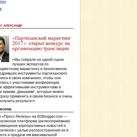
оны
в
АС АЛЕКСАНДР
«Партизанский маркетинг
2017»: открыт конкурс на
организацию трансляции
«Мы собрали на одной сцене
лучших экспертов по
джетному маркетингу и бизнесменов,
едривших инструменты партизанского
инга в своих компаниях, чтобы они
лись с участниками конференции
и эффективными инструментами и
и яркими „фишками“, которые можно
сразу применить в своем бизнесе и очень
получить результат»
ТФОРМЕ
 «Пресс-Релизы» на B2Blogger.com —
-релизная платформа (релизоприёмник)
азмещения корпоративных новостей и
релизов с целью распространения их в
ете и придачи им максимальной