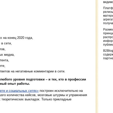
видимо
Платф
релизы
матер
агрега
получа
Разме
принци
распр
 на конец 2020 года,
информ
в сети,
публи
тов,
B2Blog
ых медиа,
содер
партн
тента,
ете,
тветов на негативные комментарии в сети.
любого уровня подготовки – и тех, кто в профессии
ьный опыт работы.
ете и социальных сетях»
построен исключительно на
шого количества кейсов, мозговые штурмы и упражнения
х теоретических выкладок. Только прикладные