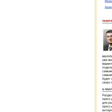
Реги
Архи
ЛЕВИТ
малобю
уже вн
маркет
подели
самым
самым
будет 
скоро 
О ПЛА
Раздел
пресс
для р
пресс-
интерн