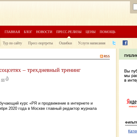
ГЛАВНАЯ
БЛОГ
НОВОСТИ
ПРЕСС-РЕЛИЗЫ
ЦЕНЫ
ПОМОЩЬ
Тур по сайту
Пресс-портреты
Ошибки
Услуги написания
 соцсетях – трехдневный тренинг
|
44
бучающий курс «PR и продвижение в интернете и
ября 2020 года в Москве главный редактор журнала
ФИЛЬТ
Кате