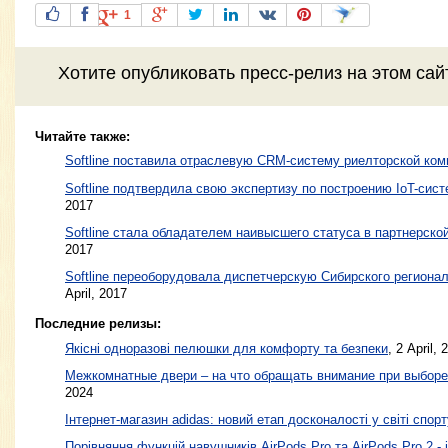
1
Хотите
опубликовать пресс-релиз
на этом са
Читайте также:
Softline поставила отраслевую CRM-систему риелторской ко
Softline подтвердила свою экспертизу по построению IoT-сис
2017
Softline стала обладателем наивысшего статуса в партнерско
2017
Softline переоборудовала диспетчерскую Сибирского региона
April, 2017
Последние релизы:
Якісні одноразові пелюшки для комфорту та безпеки
, 2 April, 
Межкомнатные двери – на что обращать внимание при выборе
2024
Інтернет-магазин adidas: новий етап досконалості у світі спорт
Порівняння функцій навушників AirPods Pro та AirPods Pro 2 - 