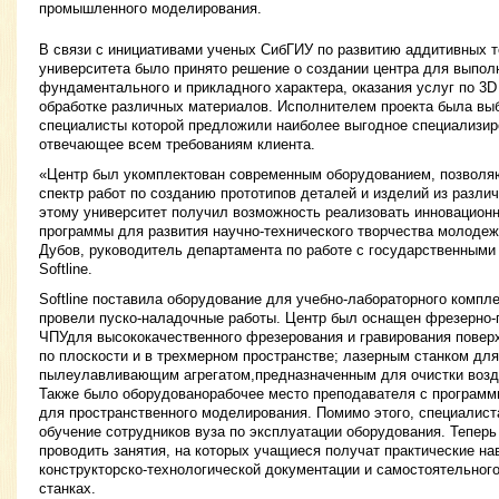
промышленного моделирования.
В связи с инициативами ученых СибГИУ по развитию аддитивных 
университета было принято решение о создании центра для выпо
фундаментального и прикладного характера, оказания услуг по 3D
обработке различных материалов. Исполнителем проекта была выбр
специалисты которой предложили наиболее выгодное специализир
отвечающее всем требованиям клиента.
«Центр был укомплектован современным оборудованием, позвол
спектр работ по созданию прототипов деталей и изделий из разли
этому университет получил возможность реализовать инновацион
программы для развития научно-технического творчества молоде
Дубов, руководитель департамента по работе с государственным
Softline.
Softline поставила оборудование для учебно-лабораторного компл
провели пуско-наладочные работы. Центр был оснащен фрезерно-
ЧПУдля высококачественного фрезерования и гравирования поверх
по плоскости и в трехмерном пространстве; лазерным станком для 
пылеулавливающим агрегатом,предназначенным для очистки возду
Также было оборудованорабочее место преподавателя с програм
для пространственного моделирования. Помимо этого, специалиста
обучение сотрудников вуза по эксплуатации оборудования. Теперь
проводить занятия, на которых учащиеся получат практические на
конструкторско-технологической документации и самостоятельного
станках.