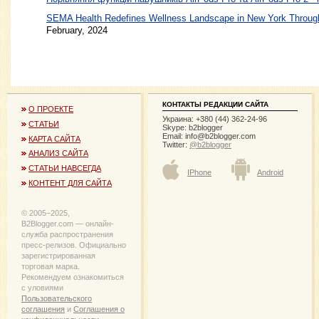
SEMA Health Redefines Wellness Landscape in New York Through
February, 2024
КОНТАКТЫ РЕДАКЦИИ САЙТА
О ПРОЕКТЕ
Украина: +380 (44) 362-24-96
СТАТЬИ
Skype: b2blogger
Email:
info@b2blogger.com
КАРТА САЙТА
Twitter:
@b2blogger
АНАЛИЗ САЙТА
СТАТЬИ НАВСЕГДА
IPhone
Android
КОНТЕНТ ДЛЯ САЙТА
© 2005−2025,
B2Blogger.com — онлайн-
служба распространения
пресс-релизов. Официально
зарегистрированная
торговая марка.
Рекомендуем ознакомиться
с уловиями
Пользовательского
соглашения
и
Соглашения о