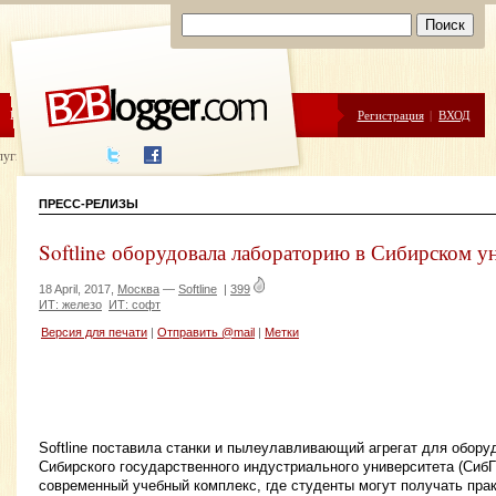
ЦЕНЫ
ПОМОЩЬ
Регистрация
|
ВХОД
луги написания
ПРЕСС-РЕЛИЗЫ
Softline оборудовала лабораторию в Сибирском у
18 April, 2017,
Москва
—
Softline
|
399
ИТ: железо
ИТ: софт
Версия для печати
|
Отправить @mail
|
Метки
Softline поставила станки и пылеулавливающий агрегат для обору
Сибирского государственного индустриального университета (СибГ
современный учебный комплекс, где студенты могут получать прак