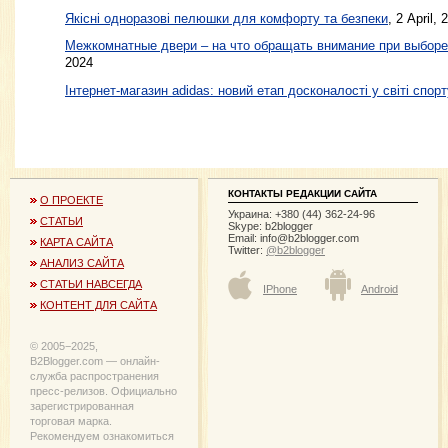
Якісні одноразові пелюшки для комфорту та безпеки
, 2 April, 
Межкомнатные двери – на что обращать внимание при выборе
2024
Інтернет-магазин adidas: новий етап досконалості у світі спорт
КОНТАКТЫ РЕДАКЦИИ САЙТА
О ПРОЕКТЕ
Украина: +380 (44) 362-24-96
СТАТЬИ
Skype: b2blogger
Email:
info@b2blogger.com
КАРТА САЙТА
Twitter:
@b2blogger
АНАЛИЗ САЙТА
СТАТЬИ НАВСЕГДА
IPhone
Android
КОНТЕНТ ДЛЯ САЙТА
© 2005−2025,
B2Blogger.com — онлайн-
служба распространения
пресс-релизов. Официально
зарегистрированная
торговая марка.
Рекомендуем ознакомиться