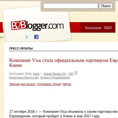
ЦЕНЫ
ПОМОЩЬ
Регистрация
|
ВХОД
луги написания
ПРЕСС-РЕЛИЗЫ
Компания Visa стала официальным партнером Евр
Киеве
18 October, 2016,
Киев
—
Noblet Media CIS
|
287
Культура и Искусство
Отдых и Развлечения
Версия для печати
|
Отправить @mail
|
Метки
17 октября 2016 г. — Компания Visa объявила о своем партнерстве
Евровидение, который пройдет в Киеве в мае 2017 года.