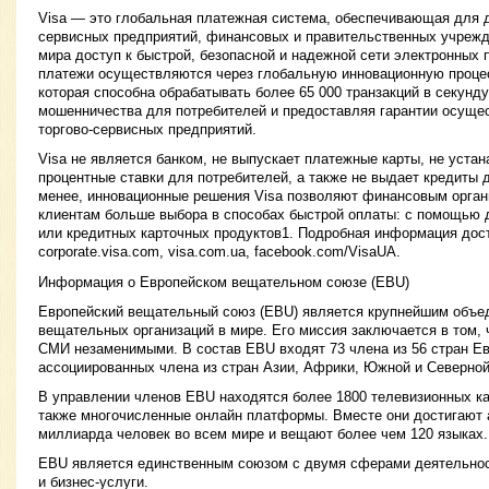
Visa — это глобальная платежная система, обеспечивающая для д
сервисных предприятий, финансовых и правительственных учрежд
мира доступ к быстрой, безопасной и надежной сети электронных
платежи осуществляются через глобальную инновационную процес
которая способна обрабатывать более 65 000 транзакций в секунду
мошенничества для потребителей и предоставляя гарантии осуще
торгово-сервисных предприятий.
Visa не является банком, не выпускает платежные карты, не уста
процентные ставки для потребителей, а также не выдает кредиты 
менее, инновационные решения Visa позволяют финансовым орган
клиентам больше выбора в способах быстрой оплаты: с помощью 
или кредитных карточных продуктов1. Подробная информация дос
corporate.visa.com, visa.com.ua, facebook.com/VisaUA.
Информация о Европейском вещательном союзе (EBU)
Европейский вещательный союз (EBU) является крупнейшим объе
вещательных организаций в мире. Его миссия заключается в том,
СМИ незаменимыми. В состав EBU входят 73 члена из 56 стран Ев
ассоциированных члена из стран Азии, Африки, Южной и Северно
В управлении членов EBU находятся более 1800 телевизионных ка
также многочисленные онлайн платформы. Вместе они достигают 
миллиарда человек во всем мире и вещают более чем 120 языках.
EBU является единственным союзом с двумя сферами деятельнос
и бизнес-услуги.