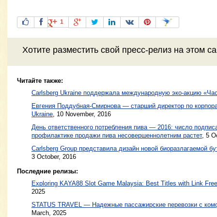
1
Хотите разместить свой пресс-релиз на этом с
Читайте также:
Carlsberg Ukraine поддержала международную эко-акцию «Ча
Евгения Поддубная-Смирнова — старший директор по корпора
Ukraine
,
10 November, 2016
День ответственного потребления пива — 2016: число подпи
профилактике продажи пива несовершеннолетним растет
,
5 O
Carlsberg Group представила дизайн новой биоразлагаемой бу
3 October, 2016
Последние релизы:
Exploring KAYA88 Slot Game Malaysia: Best Titles with Link Free
2025
STATUS TRAVEL — Надежные пассажирские перевозки с ком
March, 2025