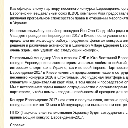
Как официальному партнеру песенного конкурса Евровидение, орг
Европейский вещательный союз (EBU), компании Visa предоставле
(включая программное спонсорство) права в отношении мероприяти
в Украине.
Исполнительный супервайзер конкурса Йон Ола Санд: «Мы рады в
Visa для проведения Евровидения-2017 в Киеве после успешного па
проделала потрясающую работу, предложив фанатам конкурса ин
решения и различные активности в Eurovision Village (Деревня Ев
очень ждем, чем удивит нас следующий конкурс».
Генеральный менеджер Visa в странах СНГ и Юго-Восточной Евр
конкурс Евровидение является одним из самых любимых событий,
интересом следят как в Украине, так и во всей Европе. Партнерств
Евровидение-2017 в Киеве является продолжением нашего сотруд
песенного конкурса 2016 в Стокгольме. Это чудесная платформа 
клиентами и держателями карт Visa, в том числе и посредством с
Мы с нетерпением ждем начала сотрудничества с организаторами
партнерами, чтобы помочь создать незабываемый праздник для все
Конкурс Евровидение-2017 начнется с полуфиналов, которые пройд
конкурса состоится 13 мая в Международном выставочном центре 
НТКУ (Национальная телекомпания Украины) будет сотрудничать с 
принимающим конкурс Евровидение-2017.
Справка: