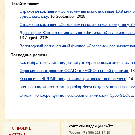
Читайте также:
Страховая компания «Согласие» выплатила свыше 13,9 млн р
судовладельцу
,
16 September, 2015
Страховая компания «Согласие» выплатила частному лицу 7 
Директором Южного регионального филиала «Согласие» назн
13 August, 2015
Вологодский региональный филиал «Согласие» расширяет ко
Последние релизы:
Как выбрать и купить видеокарту в Украине высокого качества
Оформление страховки ОСАГО и КАСКО в онлайн-режиме
, 1
Компания UNIPUMP представила три новых типа насосов
, 14
btcu.ua вводит протокол Lightning Network для мгновенного обм
Онлайн-конференция по поисковой оптимизации CyberSEOday
КОНТАКТЫ РЕДАКЦИИ САЙТА
О ПРОЕКТЕ
Россия: +7 (499) 215-34-10
СТАТЬИ