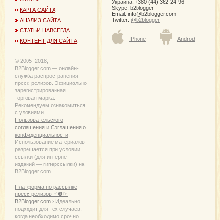
Украина: +380 (44) 362-24-96
Skype: b2blogger
КАРТА САЙТА
Email:
info@b2blogger.com
Twitter:
@b2blogger
АНАЛИЗ САЙТА
СТАТЬИ НАВСЕГДА
IPhone
Android
КОНТЕНТ ДЛЯ САЙТА
© 2005−2018,
B2Blogger.com — онлайн-
служба распространения
пресс-релизов. Официально
зарегистрированная
торговая марка.
Рекомендуем ознакомиться
с уловиями
Пользовательского
соглашения
и
Соглашения о
конфиденциальности
.
Использование материалов
разрешается при условии
ссылки (для интернет-
изданий — гиперссылки) на
B2Blogger.com.
Платформа по рассылке
пресс-релизов ☜❶☞
B2Blogger.com
› Идеально
подходит для тех случаев,
когда необходимо срочно