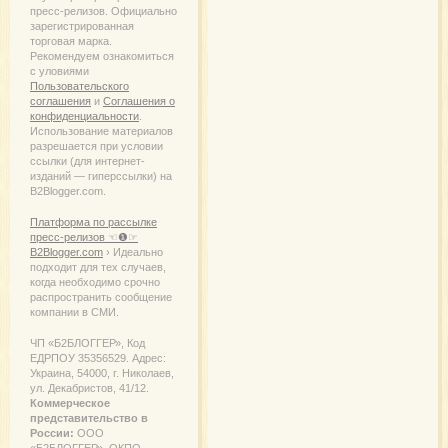
пресс-релизов. Официально
зарегистрированная
торговая марка.
Рекомендуем ознакомиться
с уловиями
Пользовательского
соглашения
и
Соглашения о
конфиденциальности
.
Использование материалов
разрешается при условии
ссылки (для интернет-
изданий — гиперссылки) на
B2Blogger.com.
Платформа по рассылке
пресс-релизов ☜❶☞
B2Blogger.com
› Идеально
подходит для тех случаев,
когда необходимо срочно
распространить сообщение
компании в СМИ.
ЧП «Б2БЛОГГЕР», Код
ЕДРПОУ 35356529. Адрес:
Украина, 54000, г. Николаев,
ул. Декабристов, 41/12.
Коммерческое
представительство в
России:
ООО
«Б2БЛОГГЕР», ОКПО