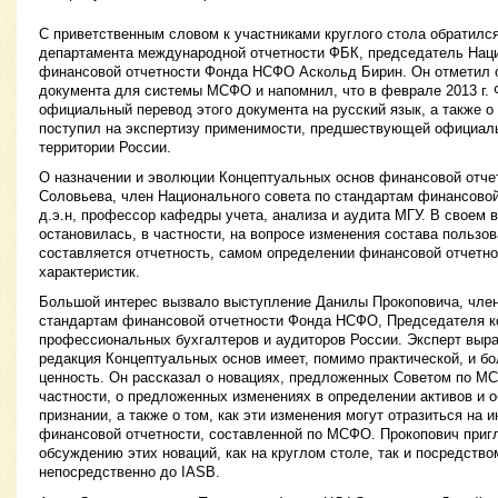
С приветственным словом к участниками круглого стола обратился
департамента международной отчетности ФБК, председатель Наци
финансовой отчетности Фонда НСФО Аскольд Бирин. Он отметил 
документа для системы МСФО и напомнил, что в феврале 2013 г
официальный перевод этого документа на русский язык, а также о
поступил на экспертизу применимости, предшествующей официал
территории России.
О назначении и эволюции Концептуальных основ финансовой отче
Соловьева, член Национального совета по стандартам финансово
д.э.н, профессор кафедры учета, анализа и аудита МГУ. В своем 
остановилась, в частности, на вопросе изменения состава пользов
составляется отчетность, самом определении финансовой отчетно
характеристик.
Большой интерес вызвало выступление Данилы Прокоповича, член
стандартам финансовой отчетности Фонда НСФО, Председателя 
профессиональных бухгалтеров и аудиторов России. Эксперт выра
редакция Концептуальных основ имеет, помимо практической, и б
ценность. Он рассказал о новациях, предложенных Советом по МСФ
частности, о предложенных изменениях в определении активов и о
признании, а также о том, как эти изменения могут отразиться на
финансовой отчетности, составленной по МСФО. Прокопович приг
обсуждению этих новаций, как на круглом столе, так и посредств
непосредственно до IASB.