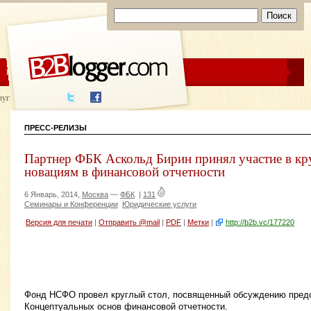
ЦЕНЫ
ПОМОЩЬ
луги написания
ПРЕСС-РЕЛИЗЫ
Партнер ФБК Аскольд Бирин принял участие в кр
новациям в финансовой отчетности
6 Январь, 2014,
Москва
—
ФБК
|
131
Семинары и Конференции
Юридические услуги
Версия для печати
|
Отправить @mail
|
PDF
|
Метки
|
http://b2b.vc/177220
Фонд НСФО провел круглый стол, посвященный обсуждению пред
Концептуальных основ финансовой отчетности.