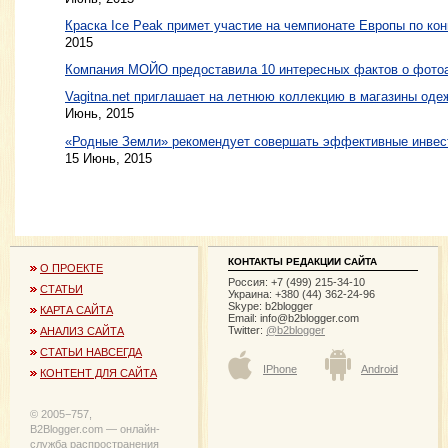
Краска Ice Peak примет участие на чемпионате Европы по ко
2015
Компания МОЙО предоставила 10 интересных фактов о фото
Vagitna.net приглашает на летнюю коллекцию в магазины од
Июнь, 2015
«Родные Земли» рекомендует совершать эффективные инвес
15 Июнь, 2015
КОНТАКТЫ РЕДАКЦИИ САЙТА
О ПРОЕКТЕ
Россия: +7 (499) 215-34-10
СТАТЬИ
Украина: +380 (44) 362-24-96
Skype: b2blogger
КАРТА САЙТА
Email:
info@b2blogger.com
Twitter:
@b2blogger
АНАЛИЗ САЙТА
СТАТЬИ НАВСЕГДА
IPhone
Android
КОНТЕНТ ДЛЯ САЙТА
© 2005−757,
B2Blogger.com — онлайн-
служба распространения