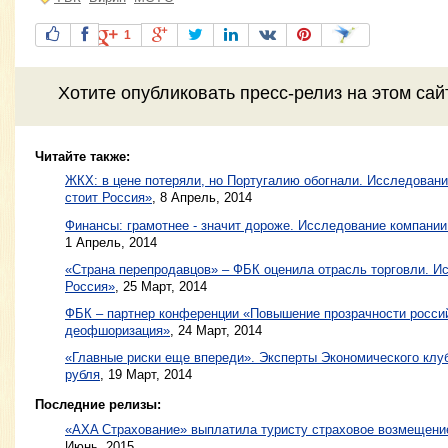
1
Хотите
опубликовать пресс-релиз
на этом са
Читайте также:
ЖКХ: в цене потеряли, но Португалию обогнали. Исследован
стоит Россия»
,
8 Апрель, 2014
Финансы: грамотнее - значит дороже. Исследование компани
1 Апрель, 2014
«Страна перепродавцов» – ФБК оценила отрасль торговли. И
Россия»
,
25 Март, 2014
ФБК – партнер конференции «Повышение прозрачности россий
деофшоризация»
,
24 Март, 2014
«Главные риски еще впереди». Эксперты Экономического клу
рубля
,
19 Март, 2014
Последние релизы:
«AXA Страхование» выплатила туристу страховое возмещение
Июнь, 2015