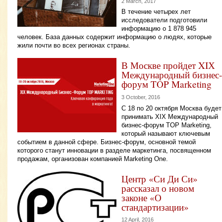
2 March, 2017
В течение четырех лет
исследователи подготовили
информацию о 1 878 945
человек. База данных содержит информацию о людях, которые
жили почти во всех регионах страны.
В Москве пройдет XIХ
Международный бизнес-
форум TOP Marketing
3 October, 2016
С 18 по 20 октября Москва будет
принимать XIХ Международный
бизнес-форум TOP Marketing,
который называют ключевым
событием в данной сфере. Бизнес-форум, основной темой
которого станут инновации в разделе маркетинга, посвященном
продажам, организован компанией Marketing One.
Центр «Си Ди Си»
рассказал о новом
законе «О
стандартизации»
12 April, 2016