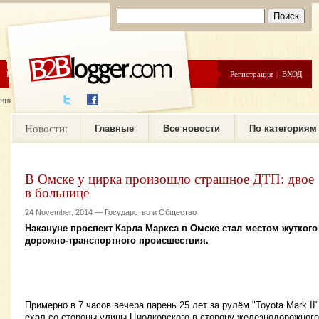
ЦЕНЫ
ПОМОЩЬ
Регистрация
|
ВХОД
ния новостей
Новости:
Главные
Все новости
По категориям
В Омске у цирка произошло страшное ДТП: двое
в больнице
24 November, 2014 —
Государство и Общество
Накануне проспект Карла Маркса в Омске стал местом жуткого
дорожно-транспортного происшествия.
Примерно в 7 часов вечера парень 25 лет за рулём "Toyota Mark II"
ехал со стороны улицы Циолковского в сторону железнодорожного