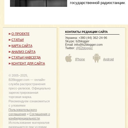
государственной радиостанции.
КОНТАКТЫ РЕДАКЦИИ САЙТА
О ПРОЕКТЕ
Украина: +380 (44) 362-24-96
СТАТЬИ
Skype: b2blogger
Email:
info@b2blogger.com
КАРТА САЙТА
Twitter:
@b2blogger
АНАЛИЗ САЙТА
СТАТЬИ НАВСЕГДА
IPhone
Android
КОНТЕНТ ДЛЯ САЙТА
© 2005−2025,
B2Blogger.com — онлайн-
служба распространения
пресс-релизов. Официально
зарегистрированная
торговая марка.
Рекомендуем ознакомиться
с уловиями
Пользовательского
соглашения
и
Соглашения о
конфиденциальности
.
Использование материалов
разрешается при условии