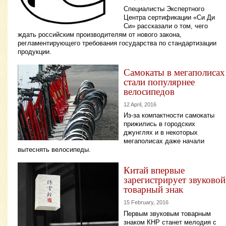
Специалисты Экспертного
Центра сертификации «Си Ди
Си» рассказали о том, чего
ждать российским производителям от нового закона,
регламентирующего требования государства по стандартизации
продукции.
Самокаты в мегаполисах
стали популярнее
велосипедов
12 April, 2016
Из-за компактности самокаты
прижились в городских
джунглях и в некоторых
мегаполисах даже начали
вытеснять велосипеды.
Китай впервые
зарегистрирует звуковой
товарный знак
15 February, 2016
Первым звуковым товарным
знаком КНР станет мелодия с