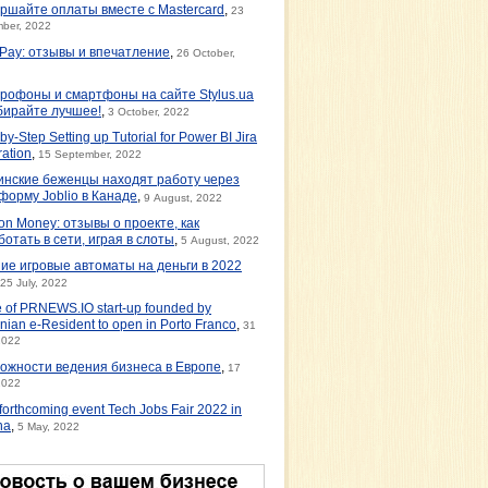
ршайте оплаты вместе с Mastercard
,
23
ber, 2022
tPay: отзывы и впечатление
,
26 October,
рофоны и смартфоны на сайте Stylus.ua
бирайте лучшее!
,
3 October, 2022
by-Step Setting up Tutorial for Power BI Jira
ration
,
15 September, 2022
инские беженцы находят работу через
форму Joblio в Канаде
,
9 August, 2022
on Money: отзывы о проекте, как
ботать в сети, играя в слоты
,
5 August, 2022
ие игровые автоматы на деньги в 2022
25 July, 2022
e of PRNEWS.IO start-up founded by
nian e-Resident to open in Porto Franco
,
31
2022
ожности ведения бизнеса в Европе
,
17
2022
orthcoming event Tech Jobs Fair 2022 in
na
,
5 May, 2022