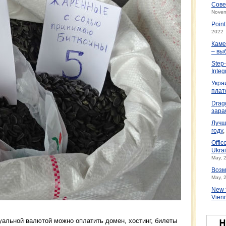
Сове
Novem
Poin
2022
Каме
– вы
Step-
Integ
Укра
плат
Drag
зара
Лучш
году
,
Offic
Ukrai
May, 
Возм
May, 
New f
Vien
туальной валютой можно оплатить домен, хостинг, билеты