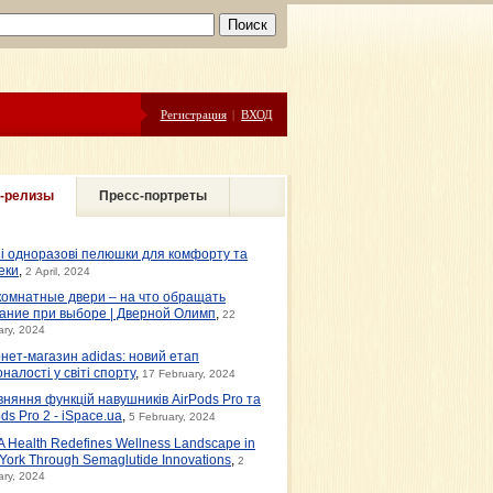
Регистрация
|
ВХОД
-релизы
Пресс-портреты
ні одноразові пелюшки для комфорту та
еки
,
2 April, 2024
омнатные двери – на что обращать
ание при выборе | Дверной Олимп
,
22
ary, 2024
рнет-магазин adidas: новий етап
налості у світі спорту
,
17 February, 2024
вняння функцій навушників AirPods Pro та
ds Pro 2 - iSpace.ua
,
5 February, 2024
 Health Redefines Wellness Landscape in
York Through Semaglutide Innovations
,
2
ary, 2024