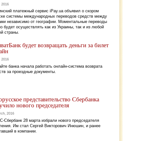
, 2016
инский платежный сервис iPay.ua объявил о скором
ске системы международных переводов средств между
ами независимо от географии. Моментальные переводы
о будет осуществлять как из Украины, так и из любой
ой страны.
ватБанк будет возвращать деньги за билет
айн
l, 2016
айте банка начала работать онлайн-система возврата
ств за проездные документы.
орусское представительство Сбербанка
учило нового председателя
rch, 2016
С-Сбербанк 28 марта избрали нового председателя
ления. Им стал Сергей Викторович Инюшин, и ранее
тавший в компании.