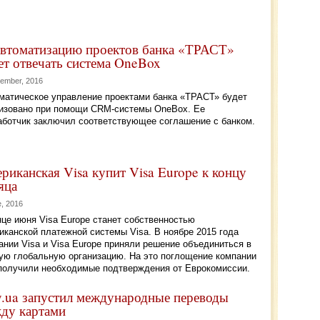
автоматизацию проектов банка «ТРАСТ»
ет отвечать система OneBox
tember, 2016
матическое управление проектами банка «ТРАСТ» будет
изовано при помощи CRM-системы OneBox. Ее
аботчик заключил соответствующее соглашение с банком.
риканская Visa купит Visa Europe к концу
яца
e, 2016
нце июня Visa Europe станет собственностью
иканской платежной системы Visa. В ноябре 2015 года
ании Visa и Visa Europe приняли решение объединиться в
ую глобальную организацию. На это поглощение компании
получили необходимые подтверждения от Еврокомиссии.
y.ua запустил международные переводы
ду картами