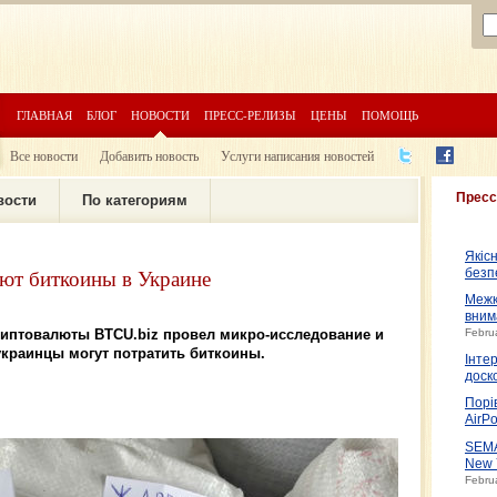
ГЛАВНАЯ
БЛОГ
НОВОСТИ
ПРЕСС-РЕЛИЗЫ
ЦЕНЫ
ПОМОЩЬ
Все новости
Добавить новость
Услуги написания новостей
Пресс
вости
По категориям
Якіс
ают биткоины в Украине
безп
Межк
вним
риптовалюты BTCU.biz провел микро-исследование и
Febru
украинцы могут потратить биткоины.
Інте
доско
Порі
AirPo
SEMA
New 
Febru