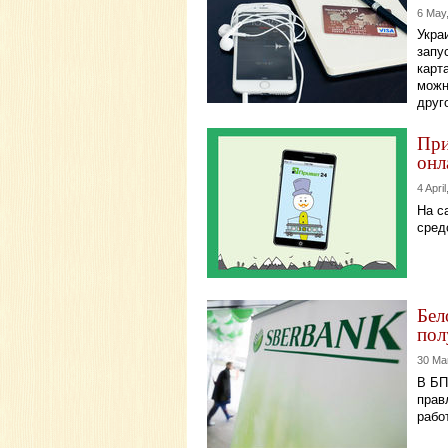
6 May
Укра
запу
карт
можн
друг
При
онл
4 Apri
На с
сред
Бел
пол
30 Ma
В БП
прав
рабо