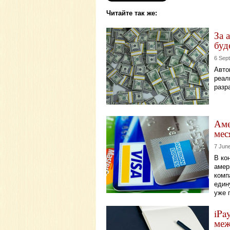
Читайте так же:
За 
буд
6 Sep
Авто
реал
разр
Аме
мес
7 Jun
В ко
амер
комп
един
уже 
iPa
меж