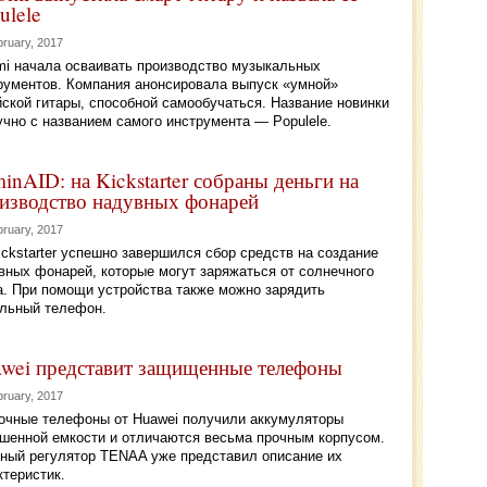
ulele
bruary, 2017
mi начала осваивать производство музыкальных
рументов. Компания анонсировала выпуск «умной»
йской гитары, способной самообучаться. Название новинки
учно с названием самого инструмента — Populele.
inAID: на Kickstarter собраны деньги на
изводство надувных фонарей
bruary, 2017
ickstarter успешно завершился сбор средств на создание
вных фонарей, которые могут заряжаться от солнечного
а. При помощи устройства также можно зарядить
льный телефон.
wei представит защищенные телефоны
bruary, 2017
очные телефоны от Huawei получили аккумуляторы
шенной емкости и отличаются весьма прочным корпусом.
ный регулятор TENAA уже представил описание их
ктеристик.