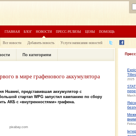
ГЛАВНАЯ
БЛОГ
НОВОСТИ
ПРЕСС-РЕЛИЗЫ
ЦЕНЫ
ПОМОЩЬ
Все новости
Добавить новость
Услуги написания новостей
Пресс
вости
По категориям
Expl
рвого в мире графенового аккумулятора
Title
2025
STAT
я Huawei, представившая аккумулятор с
пере
March
ебольшой стартап WPG запустил кампанию по сбору
тить АКБ с «внутренностями» графена.
Якіс
безп
Межк
вним
Febru
pixabay.com
Інте
доско