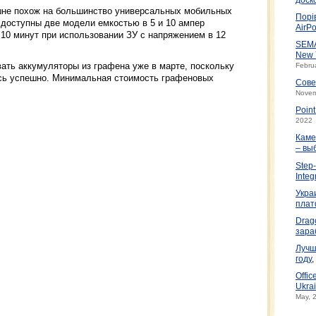
не похож на большинство универсальных мобильных
Порі
 доступны две модели емкостью в 5 и 10 ампер
AirPo
 10 минут при использовании ЗУ с напряжением в 12
SEMA
New 
ть аккумуляторы из графена уже в марте, поскольку
Febru
ась успешно. Минимальная стоимость графеновых
Сове
Novem
Poin
2022
Каме
– вы
Step-
Integ
Укра
плат
Drag
зара
Лучш
году
,
Offic
Ukrai
May, 