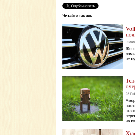
Читайте так же:
Vol
поя
9 Mar
Жене
рамк
не н
Теп
оче
28 Fe
Амер
пока
этап
пере
на к
Xia