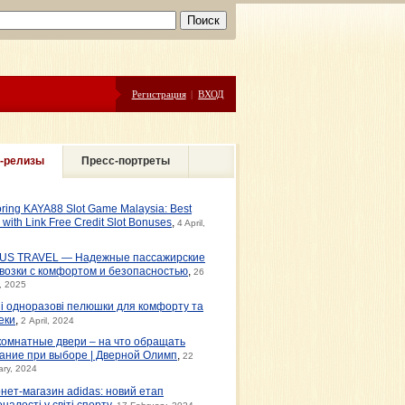
Регистрация
|
ВХОД
-релизы
Пресс-портреты
oring KAYA88 Slot Game Malaysia: Best
s with Link Free Credit Slot Bonuses
,
4 April,
US TRAVEL — Надежные пассажирские
возки с комфортом и безопасностью
,
26
, 2025
ні одноразові пелюшки для комфорту та
еки
,
2 April, 2024
омнатные двери – на что обращать
ание при выборе | Дверной Олимп
,
22
ary, 2024
рнет-магазин adidas: новий етап
налості у світі спорту
,