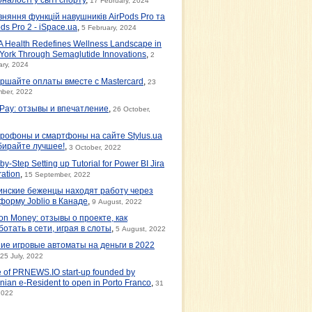
17 February, 2024
вняння функцій навушників AirPods Pro та
ds Pro 2 - iSpace.ua
,
5 February, 2024
 Health Redefines Wellness Landscape in
York Through Semaglutide Innovations
,
2
ary, 2024
ршайте оплаты вместе с Mastercard
,
23
ber, 2022
tPay: отзывы и впечатление
,
26 October,
рофоны и смартфоны на сайте Stylus.ua
бирайте лучшее!
,
3 October, 2022
by-Step Setting up Tutorial for Power BI Jira
ration
,
15 September, 2022
инские беженцы находят работу через
форму Joblio в Канаде
,
9 August, 2022
on Money: отзывы о проекте, как
ботать в сети, играя в слоты
,
5 August, 2022
ие игровые автоматы на деньги в 2022
25 July, 2022
e of PRNEWS.IO start-up founded by
nian e-Resident to open in Porto Franco
,
31
2022