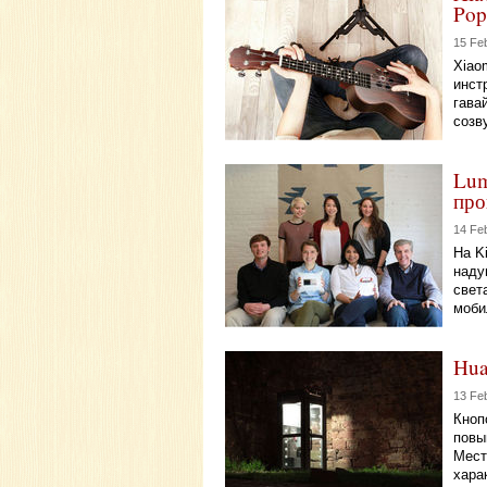
Pop
15 Fe
Xiao
инст
гава
созв
Lum
про
14 Fe
На K
наду
свет
моби
Hua
13 Fe
Кноп
повы
Мест
хара