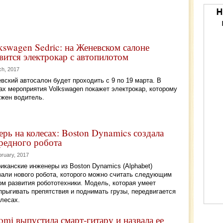
kswagen Sedric: на Женевском салоне
вится электрокар с автопилотом
ch, 2017
вский автосалон будет проходить с 9 по 19 марта. В
ах мероприятия Volkswagen покажет электрокар, которому
ужен водитель.
ерь на колесах: Boston Dynamics создала
редного робота
bruary, 2017
иканские инженеры из Boston Dynamics (Alphabet)
зали нового робота, которого можно считать следующим
ом развития робототехники. Модель, которая умеет
прыгивать препятствия и поднимать грузы, передвигается
олесах.
omi выпустила смарт-гитару и назвала ее