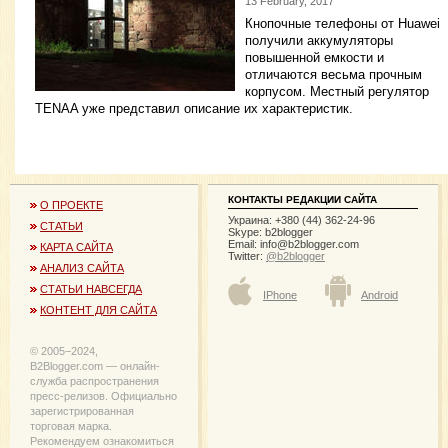
13 February, 2017
Кнопочные телефоны от Huawei
получили аккумуляторы
повышенной емкости и
отличаются весьма прочным
корпусом. Местный регулятор
TENAA уже представил описание их характеристик.
КОНТАКТЫ РЕДАКЦИИ САЙТА
О ПРОЕКТЕ
Украина: +380 (44) 362-24-96
СТАТЬИ
Skype: b2blogger
Email:
info@b2blogger.com
КАРТА САЙТА
Twitter:
@b2blogger
АНАЛИЗ САЙТА
СТАТЬИ НАВСЕГДА
IPhone
Android
КОНТЕНТ ДЛЯ САЙТА
© 2005−2024,
B2Blogger.com — онлайн-
служба распространения
пресс-релизов. Официально
зарегистрированная
торговая марка.
Рекомендуем ознакомиться