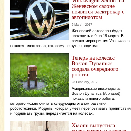
Volkswagen Sedric: на
Женевском салоне
появится электрокар с
автопилотом
9 March, 2017
Женевский автосалон будет
проходить с 9 по 19 марта. В
рамках мероприятия Volkswagen
покажет электрокар, которому не нужен водитель.
Теперь на колесах:
Boston Dynamics
создала очередного
робота
28 February, 2017
Американские инженеры из
Boston Dynamics (Alphabet)
показали нового робота,
которого можно считать следующим этапом развития
робототехники. Модель, которая умеет перепрыгивать препятствия
и поднимать грузы, передвигается на колесах.
Xiaomi выпустила
смарт-гитару и назвала