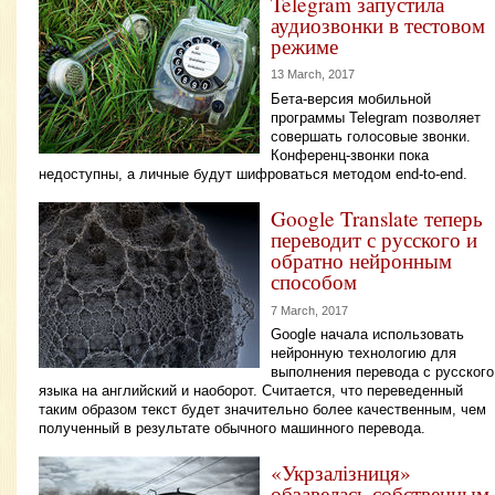
Telegram запустила
аудиозвонки в тестовом
режиме
13 March, 2017
Бета-версия мобильной
программы Telegram позволяет
совершать голосовые звонки.
Конференц-звонки пока
недоступны, а личные будут шифроваться методом end-to-end.
Google Translate теперь
переводит с русского и
обратно нейронным
способом
7 March, 2017
Google начала использовать
нейронную технологию для
выполнения перевода с русского
языка на английский и наоборот. Считается, что переведенный
таким образом текст будет значительно более качественным, чем
полученный в результате обычного машинного перевода.
«Укрзалізниця»
обзавелась собственным