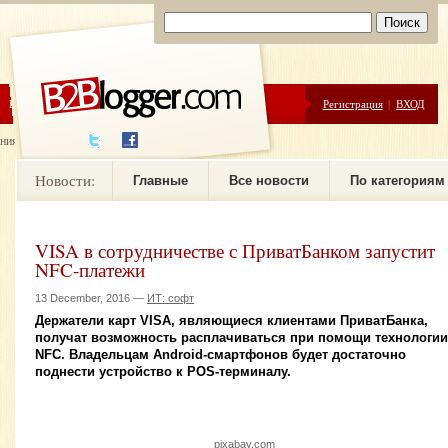
ЦЕНЫ
ПОМОЩЬ
Регистрация
|
ВХОД
ния новостей
Новости:
Главные
Все новости
По категориям
VISA в сотрудничестве с ПриватБанком запустит
NFC-платежи
13 December, 2016 —
ИТ: софт
Держатели карт VISA, являющиеся клиентами ПриватБанка,
получат возможность расплачиваться при помощи технологии
NFC. Владельцам Android-смартфонов будет достаточно
поднести устройство к POS-терминалу.
pixabay.com