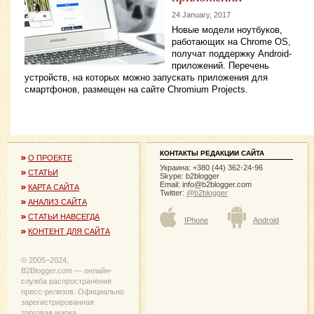
24 January, 2017
Новые модели ноутбуков,
работающих на Chrome OS,
получат поддержку Android-
приложений. Перечень
устройств, на которых можно запускать приложения для
смартфонов, размещен на сайте Chromium Projects.
КОНТАКТЫ РЕДАКЦИИ САЙТА
О ПРОЕКТЕ
Украина: +380 (44) 362-24-96
СТАТЬИ
Skype: b2blogger
Email:
info@b2blogger.com
КАРТА САЙТА
Twitter:
@b2blogger
АНАЛИЗ САЙТА
СТАТЬИ НАВСЕГДА
IPhone
Android
КОНТЕНТ ДЛЯ САЙТА
© 2005−2024,
B2Blogger.com — онлайн-
служба распространения
пресс-релизов. Официально
зарегистрированная
торговая марка.