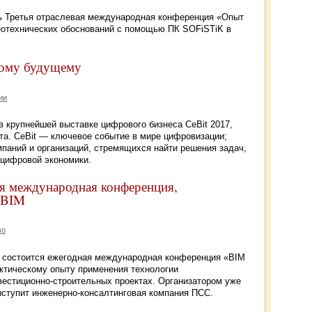
сь Третья отраслевая международная конференция «Опыт
геотехнических обоснований с помощью ПК SOFiSTiK в
овому будущему
ии
в крупнейшей выставке цифрового бизнеса CeBit 2017,
рта. CeBit — ключевое событие в мире цифровизации;
паний и организаций, стремящихся найти решения задач,
 цифровой экономики.
ся международная конференция,
 BIM
во
ге состоится ежегодная международная конференция «BIM
актическому опыту применения технологии
естиционно-строительных проектах. Организатором уже
ступит инженерно-консалтинговая компания ПСС.