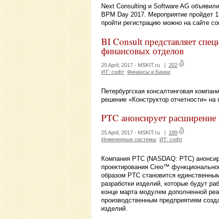
Next Consulting и Software AG объяви
BPM Day 2017. Мероприятие пройдет 17
пройти регистрацию можно на сайте conf
BI Consult представляет спе
финансовых отделов
25 April, 2017 -
MSKIT.ru
|
202
ИТ: софт
Финансы и Банки
Петербургская консалтинговая компани
решение «Конструктор отчетности» на 
PTC анонсирует расширение
25 April, 2017 -
MSKIT.ru
|
189
Инженерные системы
ИТ: софт
Компания PTC (NASDAQ: PTC) анонсиру
проектирования Creo™ функциональног
образом PTC становится единственны
разработки изделий, которые будут ра
конце марта модулем дополненной реа
производственным предприятиям созд
изделий.