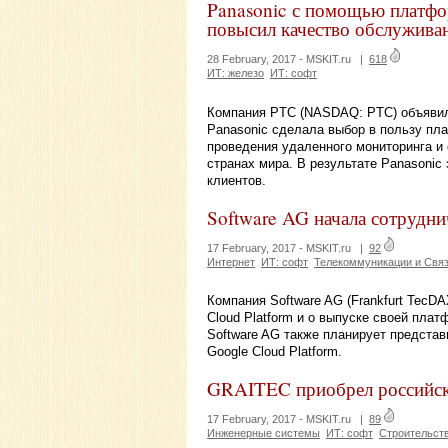
Panasonic с помощью платф
повысил качество обслужива
28 February, 2017 -
MSKIT.ru
|
618
ИТ: железо
ИТ: софт
Компания PTC (NASDAQ: PTC) объявила
Panasonic сделала выбор в пользу пл
проведения удаленного мониторинга и 
странах мира. В результате Panasonic
клиентов.
Software AG начала сотрудни
17 February, 2017 -
MSKIT.ru
|
92
Интернет
ИТ: софт
Телекоммуникации и Свя
Компания Software AG (Frankfurt TecD
Cloud Platform и о выпуске своей платф
Software AG также планирует представи
Google Cloud Platform.
GRAITEC приобрел российс
17 February, 2017 -
MSKIT.ru
|
89
Инженерные системы
ИТ: софт
Строительст