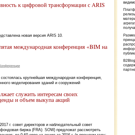
видимо
овность к цифровой трансформации с ARIS
Платф
релизы
матер
агрега
получа
едставлена новая версия ARIS 10.
Разме
принци
распр
пятая международная конференция «BIM на
информ
публи
B2Blog
содер
Конференции
партн
ге состоялась крупнейшая международная конференция,
нного моделирования зданий и сооружений
лжает служить интересам своих
денды и объем выкупа акций
017 г. совет директоров и наблюдательный совет
 фондовая биржа (FRA): SOW) предложат рассмотреть
ндов: до 0,60 евро на акцию за 2016 г. (в прошлом году: