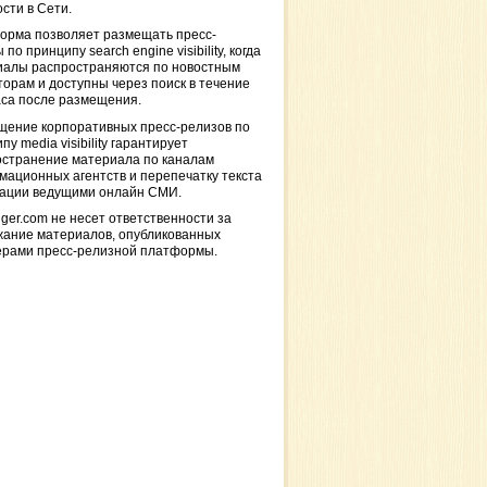
сти в Сети.
орма позволяет размещать пресс-
 по принципу search engine visibility, когда
иалы распространяются по новостным
торам и доступны через поиск в течение
са после размещения.
щение корпоративных пресс-релизов по
пу media visibility гарантирует
остранение материала по каналам
ационных агентств и перепечатку текста
кации ведущими онлайн СМИ.
ger.com не несет ответственности за
жание материалов, опубликованных
ерами пресс-релизной платформы.