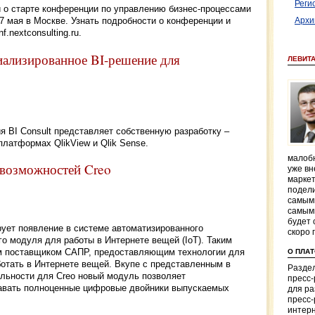
Реги
ли о старте конференции по управлению бизнес-процессами
 мая в Москве. Узнать подробности о конференции и
Архи
.nextconsulting.ru.
циализированное BI-решение для
ЛЕВИТ
я BI Consult представляет собственную разработку –
платформах QlikView и Qlik Sense.
малобю
 возможностей Creo
уже вн
маркет
подели
самым
самым
будет 
ет появление в системе автоматизированного
скоро 
о модуля для работы в Интернете вещей (IoT). Таким
м поставщиком САПР, предоставляющим технологии для
О ПЛА
ботать в Интернете вещей. Вкупе с представленным в
Раздел
льности для Creo новый модуль позволяет
пресс
авать полноценные цифровые двойники выпускаемых
для р
пресс-
интерн