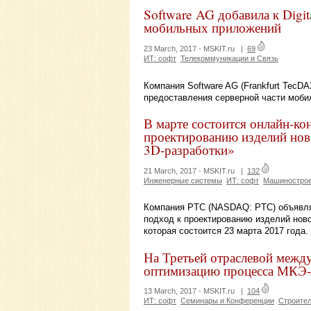
Software AG добавила к Digit
мобильных приложений
23 March, 2017 -
MSKIT.ru
|
69
ИТ: софт
Телекоммуникации и Связь
Компания Software AG (Frankfurt TecD
предоставления серверной части моби
В марте состоится онлайн-к
проектированию изделий нов
3D-разработки»
21 March, 2017 -
MSKIT.ru
|
132
Инженерные системы
ИТ: софт
Машиностро
Компания PTC (NASDAQ: PTC) объявля
подход к проектированию изделий ново
которая состоится 23 марта 2017 года.
На Третьей отраслевой межд
оптимизацию процесса МКЭ-
13 March, 2017 -
MSKIT.ru
|
104
ИТ: софт
Семинары и Конференции
Строите