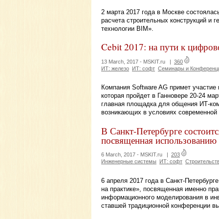
2 марта 2017 года в Москве состояла
расчета строительных конструкций и 
технологии BIM».
Cebit 2017: на пути к цифр
13 March, 2017 -
MSKIT.ru
|
360
ИТ: железо
ИТ: софт
Семинары и Конференц
Компания Software AG примет участие 
которая пройдет в Ганновере 20-24 ма
главная площадка для общения ИТ-ком
возникающих в условиях современной
В Санкт-Петербурге состоит
посвященная использованию
6 March, 2017 -
MSKIT.ru
|
203
Инженерные системы
ИТ: софт
Строительст
6 апреля 2017 года в Санкт-Петербур
на практике», посвященная именно пр
информационного моделирования в инв
ставшей традиционной конференции вы