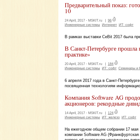
Предварительный показ: гот
10
24 April, 2017 -
MSKIT.ru
|
96
Инженерные системы
Интернет
ИТ: софт
В рамках выставки CeBit 2017 была пр
В Санкт-Петербурге прошла 
практике»
20 April, 2017 -
MSKIT.ru
|
184
Инженерные системы
ИТ: софт
Семинары и 
6 апреля 2017 года в Санкт-Петербур
посвященная технологиям информацио
Компания Software AG продо
акционеров: рекордные диви
14 April, 2017 -
MSKIT.ru
|
124
Инженерные системы
ИТ: железо
ИТ: софт
На ежегодном общем собрании 17 мая 2
компании Software AG (Франкфуртская
вопрос об очередном увеличении дивиде