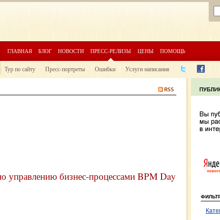
ГЛАВНАЯ
БЛОГ
НОВОСТИ
ПРЕСС-РЕЛИЗЫ
ЦЕНЫ
ПОМОЩЬ
Тур по сайту
Пресс-портреты
Ошибки
Услуги написания
 по управлению бизнес-процессами BPM Day
ФИЛЬТ
Кате