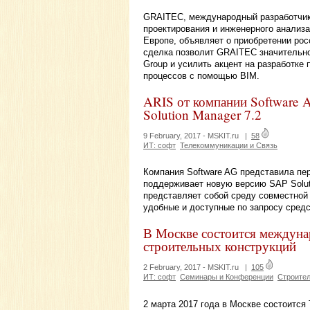
GRAITEC, международный разработчик 
проектирования и инженерного анализа
Европе, объявляет о приобретении ро
сделка позволит GRAITEC значительн
Group и усилить акцент на разработке
процессов с помощью BIM.
ARIS от компании Software
Solution Manager 7.2
9 February, 2017 -
MSKIT.ru
|
58
ИТ: софт
Телекоммуникации и Связь
Компания Software AG представила пер
поддерживает новую версию SAP Soluti
представляет собой среду совместной
удобные и доступные по запросу средс
В Москве состоится междуна
строительных конструкций
2 February, 2017 -
MSKIT.ru
|
105
ИТ: софт
Семинары и Конференции
Строите
2 марта 2017 года в Москве состоитс