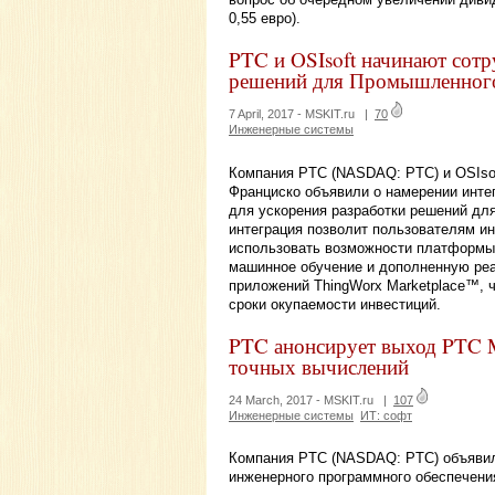
0,55 евро).
PTC и OSIsoft начинают сотр
решений для Промышленного 
7 April, 2017 -
MSKIT.ru
|
70
Инженерные системы
Компания PTC (NASDAQ: PTC) и OSIsoft
Франциско объявили о намерении интег
для ускорения разработки решений дл
интеграция позволит пользователям и
использовать возможности платформы 
машинное обучение и дополненную реал
приложений ThingWorx Marketplace™, ч
сроки окупаемости инвестиций.
PTC анонсирует выход PTC M
точных вычислений
24 March, 2017 -
MSKIT.ru
|
107
Инженерные системы
ИТ: софт
Компания PTC (NASDAQ: PTC) объявил
инженерного программного обеспечени