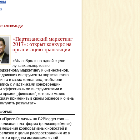
оны
в
АС АЛЕКСАНДР
«Партизанский маркетинг
2017»: открыт конкурс на
организацию трансляции
«Мы собрали на одной сцене
лучших экспертов по
джетному маркетингу и бизнесменов,
едривших инструменты партизанского
инга в своих компаниях, чтобы они
лись с участниками конференции
и эффективными инструментами и
и яркими „фишками“, которые можно
сразу применить в своем бизнесе и очень
получить результат»
ТФОРМЕ
 «Пресс-Релизы» на B2Blogger.com —
-релизная платформа (релизоприёмник)
азмещения корпоративных новостей и
релизов с целью распространения их в
ете и придачи им максимальной