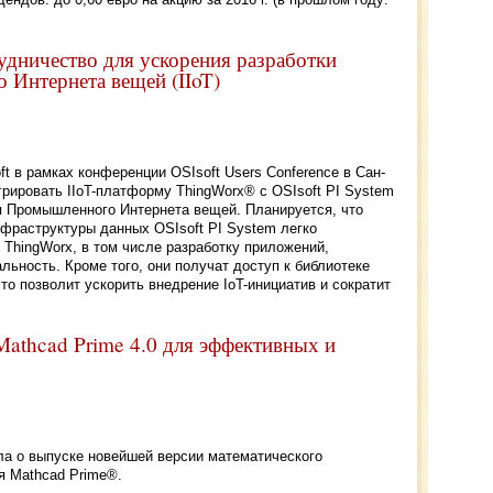
удничество для ускорения разработки
Интернета вещей (IIoT)
 в рамках конференции OSIsoft Users Conference в Сан-
рировать IIoT-платформу ThingWorx® с OSIsoft PI System
я Промышленного Интернета вещей. Планируется, что
нфраструктуры данных OSIsoft PI System легко
ThingWorx, в том числе разработку приложений,
ьность. Кроме того, они получат доступ к библиотеке
то позволит ускорить внедрение IoT-инициатив и сократит
athcad Prime 4.0 для эффективных и
а о выпуске новейшей версии математического
я Mathcad Prime®.