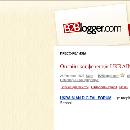
ПРЕСС-РЕЛИЗЫ
Онлайн-конференція UKRAI
26 October, 2021,
Киев
—
B2Blogger.com
|
6
Семинары и Конференции
Версия для печати
|
Отправить @mail
|
Метки
UKRAINIAN DIGITAL FORUM
– це щорі
School.