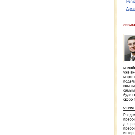
Реги
Архи
ЛЕВИТ
малобю
уже вн
маркет
подели
самым
самым
будет 
скоро 
О ПЛА
Раздел
пресс
для р
пресс-
интерн