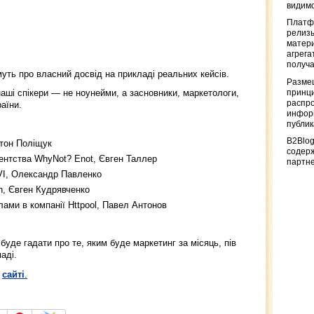
видимо
Платф
релизы
матер
агрега
получа
муть про власний досвід на прикладі реальних кейсів.
Разме
наші спікери — не ноунейми, а засновники, маркетологи,
принци
распр
аїни.
информ
публи
B2Blog
нтон Поліщук
содер
агентства WhyNot? Enot, Євген Таллер
партн
VI, Олександр Павленко
n, Євген Кудрявченко
лами в компанії Httpool, Павел Антонов
 буде гадати про те, яким буде маркетинг за місяць, пів
аді.
а
сайті
.