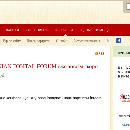
ГЛАВНАЯ
БЛОГ
НОВОСТИ
ПРЕСС-РЕЛИЗЫ
ЦЕНЫ
ПОМОЩЬ
Тур по сайту
Пресс-портреты
Ошибки
Услуги написания
NIAN DIGITAL FORUM вже зовсім скоро
5
чна конференція, яку організовують наші партнери Integra
ФИЛЬТ
Кате