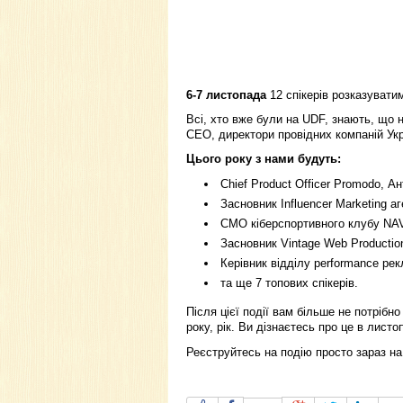
6-7 листопада
12 спікерів розказувати
Всі, хто вже були на UDF, знають, що 
CEO, директори провідних компаній Укр
Цього року з нами будуть:
Chief Product Officer Promodo, А
Засновник Influencer Marketing 
CMO кіберспортивного клубу NA
Засновник Vintage Web Productio
Керівник відділу performance рек
та ще 7 топових спікерів.
Після цієї події вам більше не потрібно
року, рік. Ви дізнаєтесь про це в листоп
Реєструйтесь на подію просто зараз н