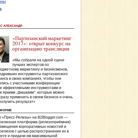
оны
в
АС АЛЕКСАНДР
«Партизанский маркетинг
2017»: открыт конкурс на
организацию трансляции
«Мы собрали на одной сцене
лучших экспертов по
джетному маркетингу и бизнесменов,
едривших инструменты партизанского
инга в своих компаниях, чтобы они
лись с участниками конференции
и эффективными инструментами и
и яркими „фишками“, которые можно
сразу применить в своем бизнесе и очень
получить результат»
ТФОРМЕ
 «Пресс-Релизы» на B2Blogger.com —
-релизная платформа (релизоприёмник)
азмещения корпоративных новостей и
релизов с целью распространения их в
ете и придачи им максимальной