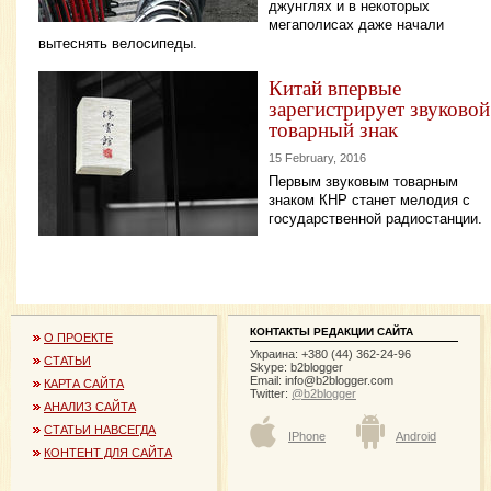
джунглях и в некоторых
мегаполисах даже начали
вытеснять велосипеды.
Китай впервые
зарегистрирует звуковой
товарный знак
15 February, 2016
Первым звуковым товарным
знаком КНР станет мелодия с
государственной радиостанции.
КОНТАКТЫ РЕДАКЦИИ САЙТА
О ПРОЕКТЕ
Украина: +380 (44) 362-24-96
СТАТЬИ
Skype: b2blogger
Email:
info@b2blogger.com
КАРТА САЙТА
Twitter:
@b2blogger
АНАЛИЗ САЙТА
СТАТЬИ НАВСЕГДА
IPhone
Android
КОНТЕНТ ДЛЯ САЙТА