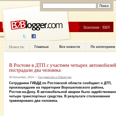
ЦЕНЫ
ПОМОЩЬ
Регистрация
|
ВХОД
ния новостей
Новости:
Главные
Все новости
По категориям
В Ростове в ДТП с участием четырех автомобилей
пострадали два человека
30 November, 2014 —
Государство и Общество
Сотрудники ГИБДД по Ростовской области сообщают о ДТП,
произошедшем на территории Ворошиловского района,
Ростов-на-Дону. В автомобильной аварии было задействовано
четыре транспортных средства. В результате столкновения
травмировано два человека.