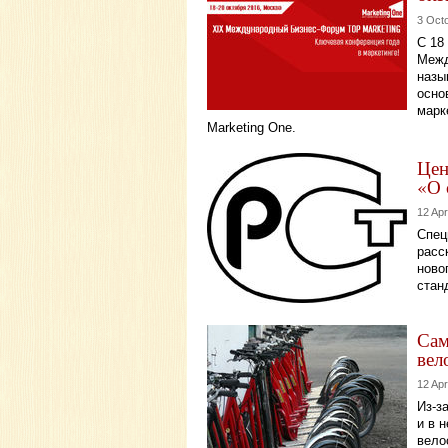
3 Oct
С 18
Межд
назы
осно
марк
Marketing One.
Цен
«О 
12 Apr
Спец
расс
ново
стан
Сам
вел
12 Apr
Из-з
и в 
вело