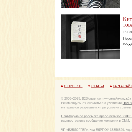
Кит
тов
15 Fe
Перв
госу
О ПРОЕКТЕ
СТАТЬИ
КАРТА САЙ
© 2005−2025, B2Blogger.com — онлайн-служба
Рекомендуем ознакомиться с уловиями
Польз
материалов разрешается при условии ссылки (
Платформа по рассылке пресс-релизов ☜❶☞ 
распространить сообщение компании в СМИ.
ЧП «Б2БЛОГГЕР», Код ЕДРПОУ 35356529. Адрес: 