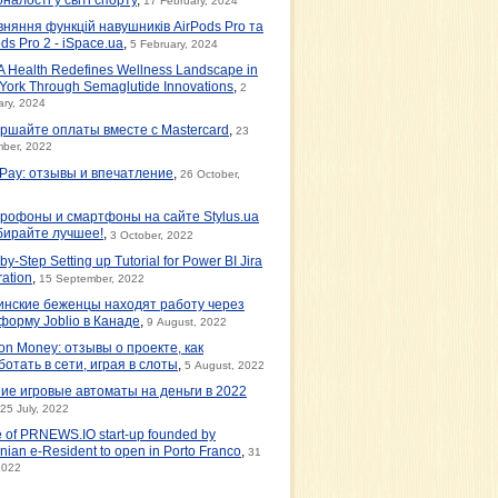
17 February, 2024
вняння функцій навушників AirPods Pro та
ds Pro 2 - iSpace.ua
,
5 February, 2024
 Health Redefines Wellness Landscape in
York Through Semaglutide Innovations
,
2
ary, 2024
ршайте оплаты вместе с Mastercard
,
23
ber, 2022
tPay: отзывы и впечатление
,
26 October,
рофоны и смартфоны на сайте Stylus.ua
бирайте лучшее!
,
3 October, 2022
by-Step Setting up Tutorial for Power BI Jira
ration
,
15 September, 2022
инские беженцы находят работу через
форму Joblio в Канаде
,
9 August, 2022
on Money: отзывы о проекте, как
ботать в сети, играя в слоты
,
5 August, 2022
ие игровые автоматы на деньги в 2022
25 July, 2022
e of PRNEWS.IO start-up founded by
nian e-Resident to open in Porto Franco
,
31
2022