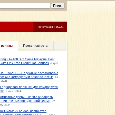
Регистрация
|
ВХОД
-релизы
Пресс-портреты
oring KAYA88 Slot Game Malaysia: Best
s with Link Free Credit Slot Bonuses
,
4 April,
US TRAVEL — Надежные пассажирские
возки с комфортом и безопасностью
,
26
, 2025
ні одноразові пелюшки для комфорту та
еки
,
2 April, 2024
омнатные двери – на что обращать
ание при выборе | Дверной Олимп
,
22
ary, 2024
рнет-магазин adidas: новий етап
налості у світі спорту
,