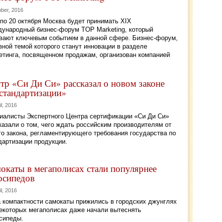
ober, 2016
 по 20 октября Москва будет принимать XIХ
ународный бизнес-форум TOP Marketing, который
вают ключевым событием в данной сфере. Бизнес-форум,
вной темой которого станут инновации в разделе
етинга, посвященном продажам, организован компанией
тр «Си Ди Си» рассказал о новом законе
стандартизации»
il, 2016
иалисты Экспертного Центра сертификации «Си Ди Си»
казали о том, чего ждать российским производителям от
го закона, регламентирующего требования государства по
дартизации продукции.
окаты в мегаполисах стали популярнее
осипедов
il, 2016
а компактности самокаты прижились в городских джунглях
некоторых мегаполисах даже начали вытеснять
сипеды.