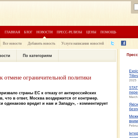
ГЛАВНАЯ
БЛОГ
НОВОСТИ
ПРЕСС-РЕЛИЗЫ
ЦЕНЫ
ПОМОЩЬ
Все новости
Добавить новость
Услуги написания новостей
Пресс
вости
По категориям
Expl
 отмене ограничительной политики
Title
2025
STAT
ризвало страны ЕС к отказу от антироссийских
пере
March
, что в ответ, Москва воздержится от контрмер.
и одинаково вредит и нам и Западу», - комментирует
Якіс
безп
Межк
вним
Febru
Інте
доско