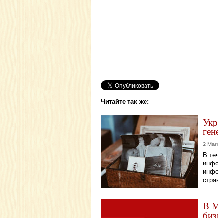
Читайте так же:
Укр
ген
2 Mar
В те
инфо
инфо
стра
В М
биз