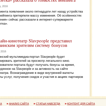
y, 2016
мента появления около пятнадцати лет назад устройства
вейпинга претерпели массу изменения. Об особенностях
ения» сейчас рассказали в интернет-супермаркете
етка».
айн-кинотеатр Slavpeople представил
аинским зрителям систему бонусов
, 2016
инский мультимедиа-портал Slavpeople будет
вировать зрителей за просмотр легального кино.
зователи портала будут получать бонусы за время,
денное на Slavpeople и за активность на сайте
театра. Вознаграждение в виде внутренней валюты
ы услуг, получения скидок и участия в акциях партнеров
ТА
АНАЛИЗ САЙТА
СТАТЬИ НАВСЕГДА
КОНТЕНТ ДЛЯ САЙТА