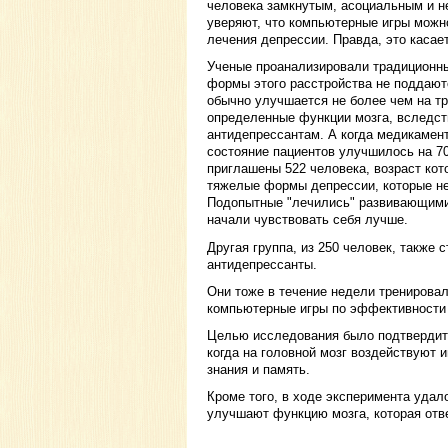
человека замкнутым, асоциальным и н
уверяют, что компьютерные игры можн
лечения депрессии. Правда, это касает
Ученые проанализировали традиционны
формы этого расстройства не поддают
обычно улучшается не более чем на тр
определенные функции мозга, вследст
антидепрессантам. А когда медикамен
состояние пациентов улучшилось на 7
приглашены 522 человека, возраст кото
тяжелые формы депрессии, которые н
Подопытные "лечились" развивающими
начали чувствовать себя лучше.
Другая группа, из 250 человек, также 
антидепрессанты.
Они тоже в течение недели тренирова
компьютерные игры по эффективности
Целью исследования было подтвердить 
когда на головной мозг воздействуют 
знания и память.
Кроме того, в ходе эксперимента удал
улучшают функцию мозга, которая отве