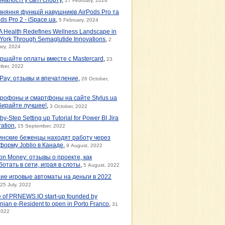
17 February, 2024
вняння функцій навушників AirPods Pro та
ds Pro 2 - iSpace.ua
,
5 February, 2024
 Health Redefines Wellness Landscape in
York Through Semaglutide Innovations
,
2
ary, 2024
ршайте оплаты вместе с Mastercard
,
23
ber, 2022
tPay: отзывы и впечатление
,
26 October,
рофоны и смартфоны на сайте Stylus.ua
бирайте лучшее!
,
3 October, 2022
by-Step Setting up Tutorial for Power BI Jira
ration
,
15 September, 2022
инские беженцы находят работу через
форму Joblio в Канаде
,
9 August, 2022
on Money: отзывы о проекте, как
ботать в сети, играя в слоты
,
5 August, 2022
ие игровые автоматы на деньги в 2022
25 July, 2022
e of PRNEWS.IO start-up founded by
nian e-Resident to open in Porto Franco
,
31
2022