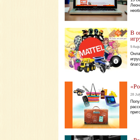
Леон
необ
В о
игр
9 Augu
Онла
игру
благ
«Ро
28 Jul
Попу
расс
приг
«Ро