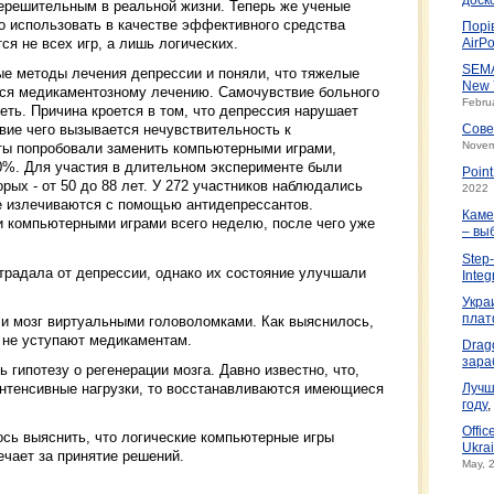
ерешительным в реальной жизни. Теперь же ученые
о использовать в качестве эффективного средства
Порі
ся не всех игр, а лишь логических.
AirPo
SEMA
е методы лечения депрессии и поняли, что тяжелые
New 
ся медикаментозному лечению. Самочувствие больного
Febru
еть. Причина кроется в том, что депрессия нарушает
вие чего вызывается нечувствительность к
Сове
Novem
ты попробовали заменить компьютерными играми,
0%. Для участия в длительном эксперименте были
Poin
рых - от 50 до 88 лет. У 272 участников наблюдались
2022
е излечиваются с помощью антидепрессантов.
Каме
 компьютерными играми всего неделю, после чего уже
– вы
Step-
страдала от депрессии, однако их состояние улучшали
Integ
Укра
плат
ли мозг виртуальными головоломками. Как выяснилось,
 не уступают медикаментам.
Drag
зара
гипотезу о регенерации мозга. Давно известно, что,
интенсивные нагрузки, то восстанавливаются имеющиеся
Лучш
году
,
Offic
ось выяснить, что логические компьютерные игры
Ukrai
чает за принятие решений.
May, 