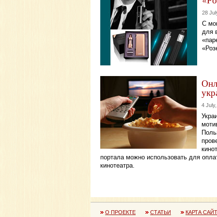
28 Jul
С мо
для 
«пар
«Роз
Онл
укр
4 July
Укра
моти
Поль
прове
кино
портала можно использовать для оплат
кинотеатра.
О ПРОЕКТЕ
СТАТЬИ
КАРТА САЙ