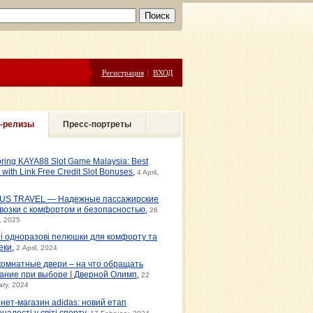
Регистрация
|
ВХОД
-релизы
Пресс-портреты
oring KAYA88 Slot Game Malaysia: Best
s with Link Free Credit Slot Bonuses
,
4 April,
US TRAVEL — Надежные пассажирские
возки с комфортом и безопасностью
,
26
, 2025
ні одноразові пелюшки для комфорту та
еки
,
2 April, 2024
омнатные двери – на что обращать
ание при выборе | Дверной Олимп
,
22
ary, 2024
рнет-магазин adidas: новий етап
налості у світі спорту
,