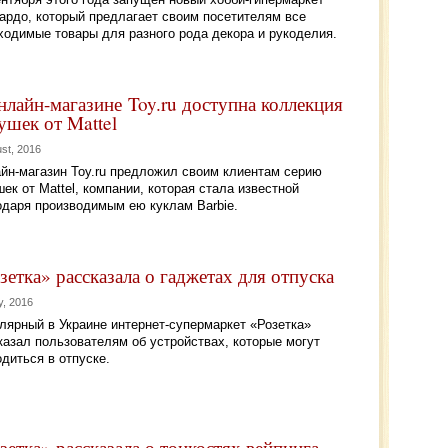
ардо, который предлагает своим посетителям все
ходимые товары для разного рода декора и рукоделия.
нлайн-магазине Toy.ru доступна коллекция
ушек от Mattel
st, 2016
йн-магазин Toy.ru предложил своим клиентам серию
шек от Mattel, компании, которая стала известной
одаря производимым ею куклам Barbie.
зетка» рассказала о гаджетах для отпуска
y, 2016
лярный в Украине интернет-супермаркет «Розетка»
казал пользователям об устройствах, которые могут
одиться в отпуске.
зетка» рассказала о тонкостях вейпинга