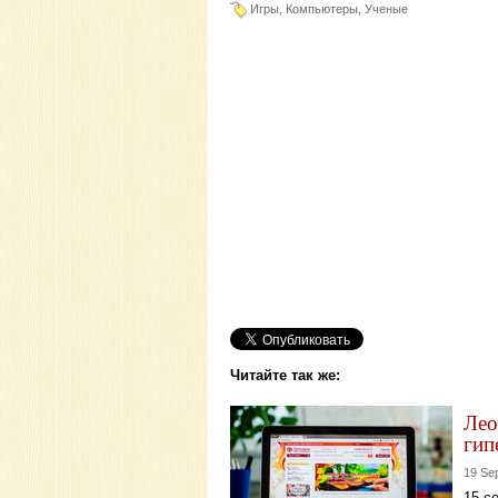
Игры, Компьютеры, Ученые
Читайте так же:
Лео
гип
19 Se
15 с