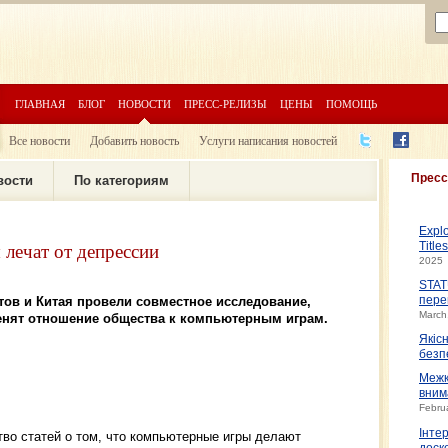
ГЛАВНАЯ
БЛОГ
НОВОСТИ
ПРЕСС-РЕЛИЗЫ
ЦЕНЫ
ПОМОЩЬ
Все новости
Добавить новость
Услуги написания новостей
Пресс
вости
По категориям
Expl
лечат от депрессии
Title
2025
STAT
ов и Китая провели совместное исследование,
пере
March
менят отношение общества к компьютерным играм.
Якіс
безп
Межк
вним
Febru
Інте
во статей о том, что компьютерные игры делают
доско