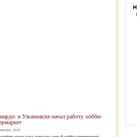
нардо: в Ульяновске начал работу хобби-
ермаркет
ptember, 2016
ентября этого года запущен новый хобби-гипермаркет