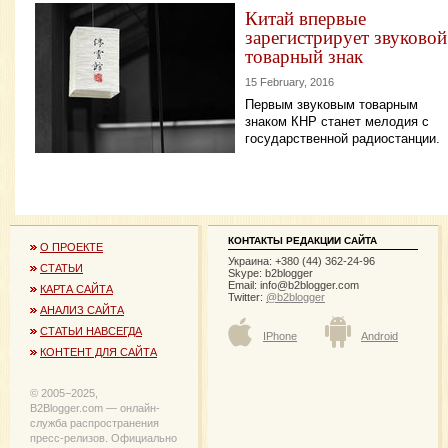
Китай впервые
зарегистрирует звуковой
товарный знак
15 February, 2016
Первым звуковым товарным
знаком КНР станет мелодия с
государственной радиостанции.
КОНТАКТЫ РЕДАКЦИИ САЙТА
О ПРОЕКТЕ
Украина: +380 (44) 362-24-96
СТАТЬИ
Skype: b2blogger
Email:
info@b2blogger.com
КАРТА САЙТА
Twitter:
@b2blogger
АНАЛИЗ САЙТА
СТАТЬИ НАВСЕГДА
IPhone
Android
КОНТЕНТ ДЛЯ САЙТА
© 2005−2025,
B2Blogger.com — онлайн-
служба распространения
пресс-релизов. Официально