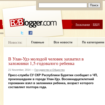
ЦЕНЫ
ПОМОЩЬ
Регистрация
|
ВХОД
ния новостей
Новости:
Главные
Все новости
По категориям
В Улан-Удэ молодой человек захватил в
заложники 1,5-годовалого ребенка
21 November, 2014 —
Государство и Общество
Пресс-служба СУ СКР Республики Бурятии сообщает о ЧП,
произошедшем в городе Улан-Удэ. Восемнадцатилетний
горожанин взял в заложники ребенка, возраст которого
составляет полтора года.