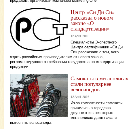
продажам, организован компанией Marketing One.
Центр «Си Ди Си»
рассказал о новом
законе «О
стандартизации»
12 April, 2016
Специалисты Экспертного
Центра сертификации «Си Ди
Си» рассказали о том, чего
ждать российским производителям от нового закона,
регламентирующего требования государства по стандартизации
продукции.
Самокаты в мегаполисах
стали популярнее
велосипедов
12 April, 2016
Из-за компактности самокаты
прижились в городских
джунглях и в некоторых
мегаполисах даже начали
вытеснять велосипеды.