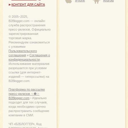
IPhone
Android
КОНТЕНТ ДЛЯ САЙТА
© 2005−2025,
B2Blogger.com — онлайн-
служба распространения
пресс-релизов. Официально
зарегистрированная
торговая марка.
Рекомендуем ознакомиться
с уловиями
Пользовательского
соглашения
и
Соглашения о
конфиденциальности
.
Использование материалов
разрешается при условии
ссылки (для интернет-
изданий — гиперссылки) на
B2Blogger.com.
Платформа по рассылке
пресс-релизов ☜❶☞
B2Blogger.com
› Идеально
подходит для тех случаев,
когда необходимо срочно
распространить сообщение
компании в СМИ.
ЧП «Б2БЛОГГЕР», Код