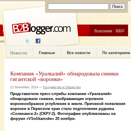
ЦЕНЫ
ПОМОЩЬ
Регистрация
|
ВХОД
ния новостей
Новости:
Главные
Все новости
По категориям
Компания «Уралкалий» обнародовала снимки
гигантской «воронки»
21 November, 2014 —
Государство и Общество
Представители пресс-службы компании «Уралкалий»
обнародовали снимки, изображающие огромное
воронкообразное углубление в земле. Причиной появления
воронки в Пермском крае стало подтопление рудника
«Соликамск-2» (СКРУ-2). Фотографии опубликованы на
форуме «VSolikamske» 20 ноября.