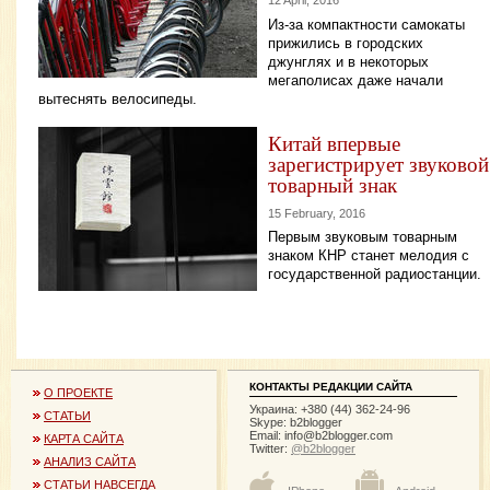
12 April, 2016
Из-за компактности самокаты
прижились в городских
джунглях и в некоторых
мегаполисах даже начали
вытеснять велосипеды.
Китай впервые
зарегистрирует звуковой
товарный знак
15 February, 2016
Первым звуковым товарным
знаком КНР станет мелодия с
государственной радиостанции.
КОНТАКТЫ РЕДАКЦИИ САЙТА
О ПРОЕКТЕ
Украина: +380 (44) 362-24-96
СТАТЬИ
Skype: b2blogger
Email:
info@b2blogger.com
КАРТА САЙТА
Twitter:
@b2blogger
АНАЛИЗ САЙТА
СТАТЬИ НАВСЕГДА