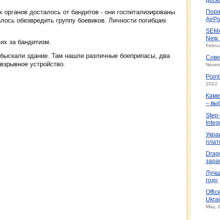
 органов досталось от бандитов - они госпитализированы
Порі
AirPo
лось обезвредить группу боевиков. Личности погибших
SEMA
New 
их за бандитизм.
Febru
обыскали здание. Там нашли различные боеприпасы, два
Сове
взрывное устройство.
Novem
Poin
2022
Каме
– вы
Step-
Integ
Укра
плат
Drag
зара
Лучш
году
,
Offic
Ukrai
May, 