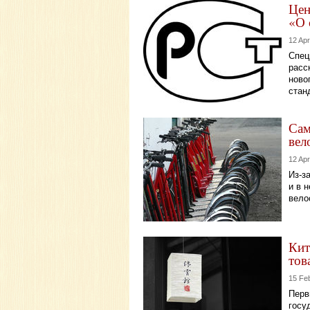
Цен
«О 
12 Apr
Спец
расс
ново
стан
Сам
вел
12 Apr
Из-з
и в 
вело
Кит
тов
15 Fe
Перв
госу