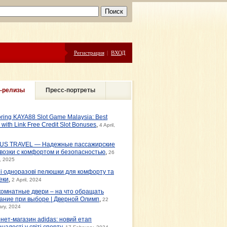
Регистрация
|
ВХОД
-релизы
Пресс-портреты
oring KAYA88 Slot Game Malaysia: Best
s with Link Free Credit Slot Bonuses
,
4 April,
US TRAVEL — Надежные пассажирские
возки с комфортом и безопасностью
,
26
, 2025
ні одноразові пелюшки для комфорту та
еки
,
2 April, 2024
омнатные двери – на что обращать
ание при выборе | Дверной Олимп
,
22
ary, 2024
рнет-магазин adidas: новий етап
налості у світі спорту
,