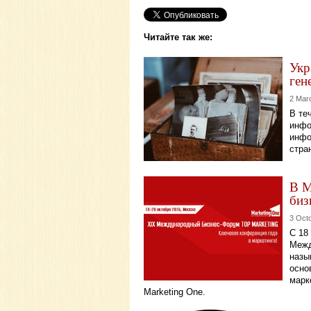
Читайте так же:
Укр
ген
2 Mar
В те
инфо
инфо
стра
В М
биз
3 Oct
С 18
Межд
назы
осно
марк
Marketing One.