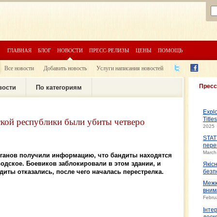
ГЛАВНАЯ
БЛОГ
НОВОСТИ
ПРЕСС-РЕЛИЗЫ
ЦЕНЫ
ПОМОЩЬ
Все новости
Добавить новость
Услуги написания новостей
Пресс
вости
По категориям
Expl
кой республики были убиты четверо
Title
2025
STAT
пере
March
ганов получили информацию, что бандиты находятся
одское. Боевиков заблокировали в этом здании, и
Якіс
иты отказались, после чего началась перестрелка.
безп
Межк
вним
Febru
Інте
доско