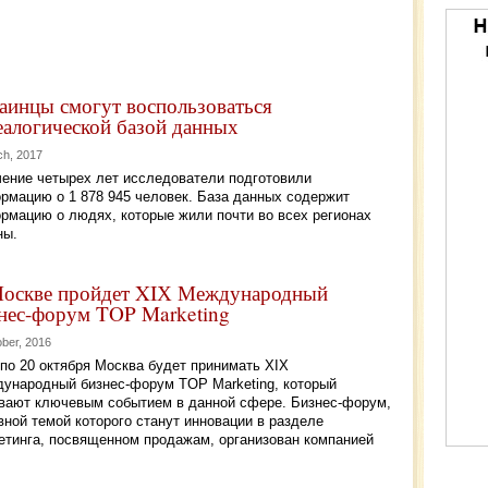
аинцы смогут воспользоваться
еалогической базой данных
ch, 2017
чение четырех лет исследователи подготовили
рмацию о 1 878 945 человек. База данных содержит
рмацию о людях, которые жили почти во всех регионах
ны.
оскве пройдет XIХ Международный
нес-форум TOP Marketing
ober, 2016
 по 20 октября Москва будет принимать XIХ
ународный бизнес-форум TOP Marketing, который
вают ключевым событием в данной сфере. Бизнес-форум,
вной темой которого станут инновации в разделе
етинга, посвященном продажам, организован компанией