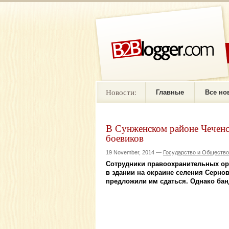
Новости:
Главные
Все но
В Сунженском районе Чеченс
боевиков
19 November, 2014 —
Государство и Общество
Сотрудники правоохранительных ор
в здании на окраине селения Сернов
предложили им сдаться. Однако банд