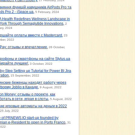
17 February, 2024
вняння функцій навушників AirPods Pro та
ds Pro 2 - iSpace.ua
,
5 February, 2024
 Health Redefines Wellness Landscape in
York Through Semaglutide Innovations
,
2
ary, 2024
ршайте оплаты вместе с Mastercard
,
23
ber, 2022
tPay: отзывы и впечатление
,
26 October,
рофоны и смартфоны на сайте Stylus.ua
бирайте лучшее!
,
3 October, 2022
by-Step Setting up Tutorial for Power BI Jira
ration
,
15 September, 2022
инские беженцы находят работу через
форму Joblio в Канаде
,
9 August, 2022
on Money: отзывы о проекте, как
ботать в сети, играя в слоты
,
5 August, 2022
ие игровые автоматы на деньги в 2022
25 July, 2022
e of PRNEWS.IO start-up founded by
nian e-Resident to open in Porto Franco
,
31
2022