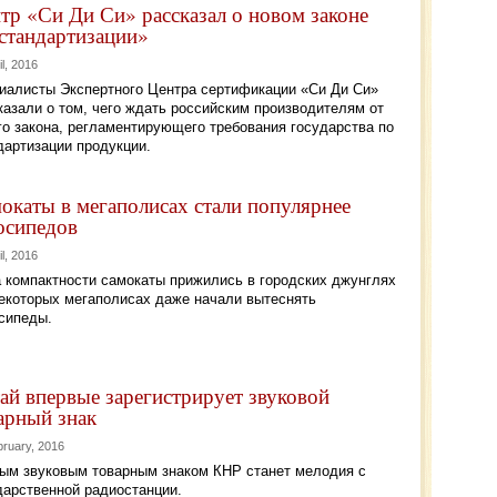
тр «Си Ди Си» рассказал о новом законе
стандартизации»
il, 2016
иалисты Экспертного Центра сертификации «Си Ди Си»
казали о том, чего ждать российским производителям от
го закона, регламентирующего требования государства по
дартизации продукции.
окаты в мегаполисах стали популярнее
осипедов
il, 2016
а компактности самокаты прижились в городских джунглях
некоторых мегаполисах даже начали вытеснять
сипеды.
ай впервые зарегистрирует звуковой
арный знак
bruary, 2016
ым звуковым товарным знаком КНР станет мелодия с
дарственной радиостанции.