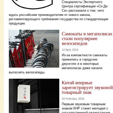
Специалисты Экспертного
Центра сертификации «Си Ди
Си» рассказали о том, чего
ждать российским производителям от нового закона,
регламентирующего требования государства по стандартизации
продукции.
Самокаты в мегаполисах
стали популярнее
велосипедов
12 April, 2016
Из-за компактности самокаты
прижились в городских
джунглях и в некоторых
мегаполисах даже начали
вытеснять велосипеды.
Китай впервые
зарегистрирует звуковой
товарный знак
15 February, 2016
Первым звуковым товарным
знаком КНР станет мелодия с
государственной радиостанции.