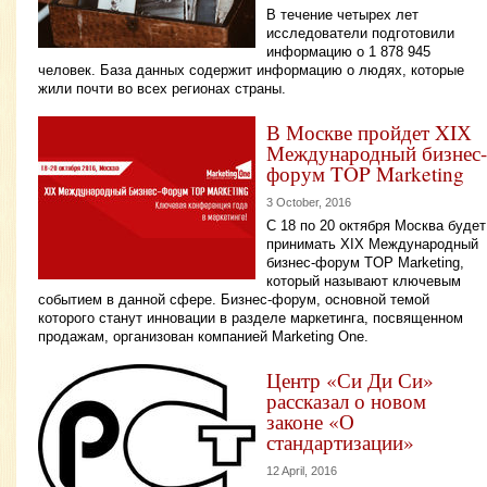
В течение четырех лет
исследователи подготовили
информацию о 1 878 945
человек. База данных содержит информацию о людях, которые
жили почти во всех регионах страны.
В Москве пройдет XIХ
Международный бизнес-
форум TOP Marketing
3 October, 2016
С 18 по 20 октября Москва будет
принимать XIХ Международный
бизнес-форум TOP Marketing,
который называют ключевым
событием в данной сфере. Бизнес-форум, основной темой
которого станут инновации в разделе маркетинга, посвященном
продажам, организован компанией Marketing One.
Центр «Си Ди Си»
рассказал о новом
законе «О
стандартизации»
12 April, 2016