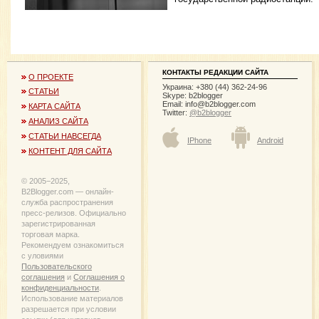
КОНТАКТЫ РЕДАКЦИИ САЙТА
О ПРОЕКТЕ
Украина: +380 (44) 362-24-96
СТАТЬИ
Skype: b2blogger
Email:
info@b2blogger.com
КАРТА САЙТА
Twitter:
@b2blogger
АНАЛИЗ САЙТА
СТАТЬИ НАВСЕГДА
IPhone
Android
КОНТЕНТ ДЛЯ САЙТА
© 2005−2025,
B2Blogger.com — онлайн-
служба распространения
пресс-релизов. Официально
зарегистрированная
торговая марка.
Рекомендуем ознакомиться
с уловиями
Пользовательского
соглашения
и
Соглашения о
конфиденциальности
.
Использование материалов
разрешается при условии