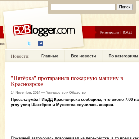
ЦЕНЫ
ПОМОЩЬ
Регистрация
|
ВХОД
ния новостей
Новости:
Главные
Все новости
По категориям
"Пятёрка" протаранила пожарную машину в
Красноярске
14 November, 2014 —
Государство и Общество
Пресс-служба ГИБДД Красноярска сообщила, что около 7:00 на
углу улиц Шахтёров и Мужества случилась авария.
Пожарный автомобиль поворачивал на перекрёстке, в то время как