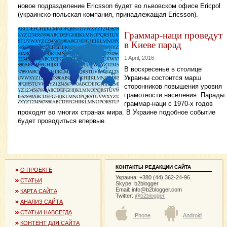
новое подразделение Ericsson будет во львовском офисе Ericpol
(украинско-польская компания, принадлежащая Ericsson).
Граммар-наци проведут
в Киеве парад
1 April, 2016
В воскресенье в столице
Украины состоится марш
сторонников повышения уровня
грамотности населения. Парады
граммар-наци с 1970-х годов
проходят во многих странах мира. В Украине подобное событие
будет проводиться впервые.
КОНТАКТЫ РЕДАКЦИИ САЙТА
О ПРОЕКТЕ
Украина: +380 (44) 362-24-96
СТАТЬИ
Skype: b2blogger
Email:
info@b2blogger.com
КАРТА САЙТА
Twitter:
@b2blogger
АНАЛИЗ САЙТА
СТАТЬИ НАВСЕГДА
IPhone
Android
КОНТЕНТ ДЛЯ САЙТА