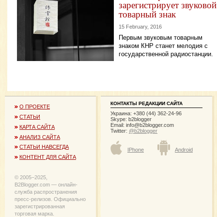
зарегистрирует звуковой
товарный знак
15 February, 2016
Первым звуковым товарным
знаком КНР станет мелодия с
государственной радиостанции.
КОНТАКТЫ РЕДАКЦИИ САЙТА
О ПРОЕКТЕ
Украина: +380 (44) 362-24-96
СТАТЬИ
Skype: b2blogger
Email:
info@b2blogger.com
КАРТА САЙТА
Twitter:
@b2blogger
АНАЛИЗ САЙТА
СТАТЬИ НАВСЕГДА
IPhone
Android
КОНТЕНТ ДЛЯ САЙТА
© 2005−2025,
B2Blogger.com — онлайн-
служба распространения
пресс-релизов. Официально
зарегистрированная
торговая марка.