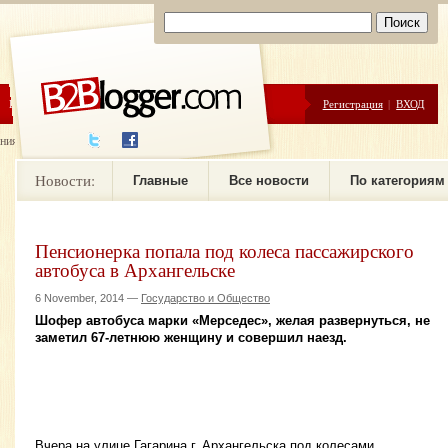
ЦЕНЫ
ПОМОЩЬ
Регистрация
|
ВХОД
ния новостей
Новости:
Главные
Все новости
По категориям
Пенсионерка попала под колеса пассажирского
автобуса в Архангельске
6 November, 2014 —
Государство и Общество
Шофер автобуса марки «Мерседес», желая развернуться, не
заметил 67-летнюю женщину и совершил наезд.
Вчера на улице Гагарина г. Архангельска под колесами