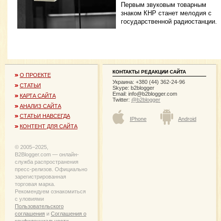
Первым звуковым товарным
знаком КНР станет мелодия с
государственной радиостанции.
КОНТАКТЫ РЕДАКЦИИ САЙТА
О ПРОЕКТЕ
Украина: +380 (44) 362-24-96
СТАТЬИ
Skype: b2blogger
Email:
info@b2blogger.com
КАРТА САЙТА
Twitter:
@b2blogger
АНАЛИЗ САЙТА
СТАТЬИ НАВСЕГДА
IPhone
Android
КОНТЕНТ ДЛЯ САЙТА
© 2005−2025,
B2Blogger.com — онлайн-
служба распространения
пресс-релизов. Официально
зарегистрированная
торговая марка.
Рекомендуем ознакомиться
с уловиями
Пользовательского
соглашения
и
Соглашения о