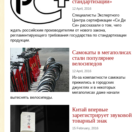
стандартизации»
12 April, 2016
Специалисты Экспертного
Центра сертификации «Си Ди
Си» рассказали о том, чего
ждать российским производителям от нового закона,
регламентирующего требования государства по стандартизации
продукции.
Самокаты в мегаполисах
стали популярнее
велосипедов
12 April, 2016
Из-за компактности самокаты
прижились в городских
джунглях и в некоторых
мегаполисах даже начали
вытеснять велосипеды.
Китай впервые
зарегистрирует звуковой
товарный знак
15 February, 2016