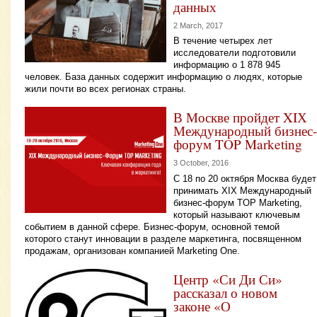
данных
2 March, 2017
В течение четырех лет
исследователи подготовили
информацию о 1 878 945
человек. База данных содержит информацию о людях, которые
жили почти во всех регионах страны.
В Москве пройдет XIХ
Международный бизнес-
форум TOP Marketing
3 October, 2016
С 18 по 20 октября Москва будет
принимать XIХ Международный
бизнес-форум TOP Marketing,
который называют ключевым
событием в данной сфере. Бизнес-форум, основной темой
которого станут инновации в разделе маркетинга, посвященном
продажам, организован компанией Marketing One.
Центр «Си Ди Си»
рассказал о новом
законе «О