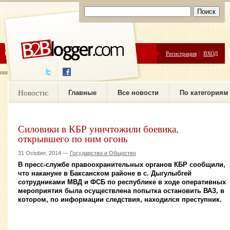
ЦЕНЫ
ПОМОЩЬ
Регистрация
|
ВХОД
ния новостей
Новости:
Главные
Все новости
По категориям
Силовики в КБР уничтожили боевика,
открывшего по ним огонь
31 October, 2014 —
Государство и Общество
В пресс-службе правоохранительных органов КБР сообщили,
что накануне в Баксанском районе в с. Дыгулыбгей
сотрудниками МВД и ФСБ по республике в ходе оперативных
мероприятия была осуществлена попытка остановить ВАЗ, в
котором, по информации следствия, находился преступник.