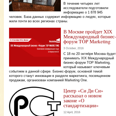
В течение четырех лет
исследователи подготовили
информацию о 1 878 945
человек. База данных содержит информацию о людях, которые
жили почти во всех регионах страны.
В Москве пройдет XIХ
Международный бизнес-
форум TOP Marketing
3 October, 2016
С 18 по 20 октября Москва будет
принимать XIХ Международный
бизнес-форум TOP Marketing,
который называют ключевым
событием в данной сфере. Бизнес-форум, основной темой
которого станут инновации в разделе маркетинга, посвященном
продажам, организован компанией Marketing One.
Центр «Си Ди Си»
рассказал о новом
законе «О
стандартизации»
12 April, 2016