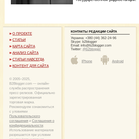
КОНТАКТЫ РЕДАКЦИИ САЙТА
О ПРОЕКТЕ
Украина: +380 (44) 362-24-96
СТАТЬИ
Skype: b2blogger
Email:
info@b2blogger.com
КАРТА САЙТА
Twitter:
@b2blogger
АНАЛИЗ САЙТА
СТАТЬИ НАВСЕГДА
IPhone
Android
КОНТЕНТ ДЛЯ САЙТА
© 2005−2025,
B2Blogger.com — онлайн-
служба распространения
пресс-релизов. Официально
зарегистрированная
торговая марка.
Рекомендуем ознакомиться
с уловиями
Пользовательского
соглашения
и
Соглашения о
конфиденциальности
.
Использование материалов
разрешается при условии