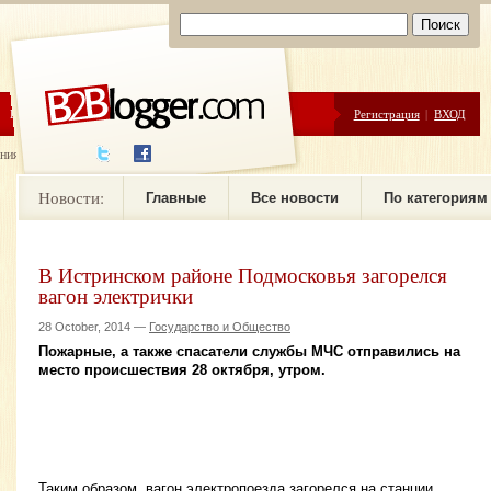
ЦЕНЫ
ПОМОЩЬ
Регистрация
|
ВХОД
ния новостей
Новости:
Главные
Все новости
По категориям
В Истринском районе Подмосковья загорелся
вагон электрички
28 October, 2014 —
Государство и Общество
Пожарные, а также спасатели службы МЧС отправились на
место происшествия 28 октября, утром.
Таким образом, вагон электропоезда загорелся на станции