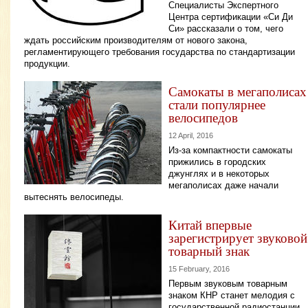
Специалисты Экспертного
Центра сертификации «Си Ди
Си» рассказали о том, чего
ждать российским производителям от нового закона,
регламентирующего требования государства по стандартизации
продукции.
Самокаты в мегаполисах
стали популярнее
велосипедов
12 April, 2016
Из-за компактности самокаты
прижились в городских
джунглях и в некоторых
мегаполисах даже начали
вытеснять велосипеды.
Китай впервые
зарегистрирует звуковой
товарный знак
15 February, 2016
Первым звуковым товарным
знаком КНР станет мелодия с
государственной радиостанции.