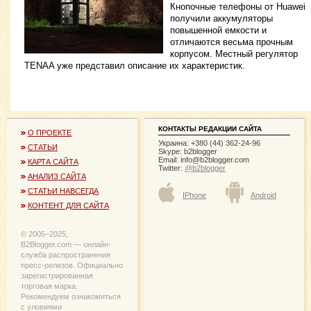
Кнопочные телефоны от Huawei
получили аккумуляторы
повышенной емкости и
отличаются весьма прочным
корпусом. Местный регулятор
TENAA уже представил описание их характеристик.
КОНТАКТЫ РЕДАКЦИИ САЙТА
О ПРОЕКТЕ
Украина: +380 (44) 362-24-96
СТАТЬИ
Skype: b2blogger
Email:
info@b2blogger.com
КАРТА САЙТА
Twitter:
@b2blogger
АНАЛИЗ САЙТА
СТАТЬИ НАВСЕГДА
IPhone
Android
КОНТЕНТ ДЛЯ САЙТА
© 2005−2025,
B2Blogger.com — онлайн-
служба распространения
пресс-релизов. Официально
зарегистрированная
торговая марка.
Рекомендуем ознакомиться
с уловиями