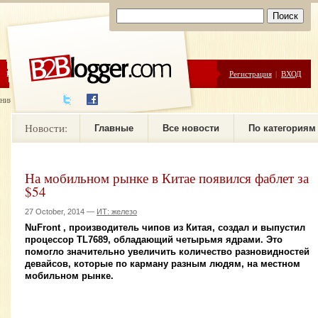
ЦЕНЫ
ПОМОЩЬ
Регистрация
|
ВХОД
ния новостей
Новости:
Главные
Все новости
По категориям
На мобильном рынке в Китае появился фаблет за
$54
27 October, 2014 —
ИТ: железо
NuFront , производитель чипов из Китая, создал и выпустил
процессор TL7689, обладающий четырьмя ядрами. Это
помогло значительно увеличить количество разновидностей
девайсов, которые по карману разным людям, на местном
мобильном рынке.