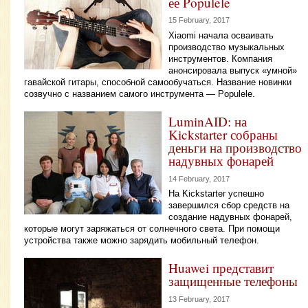
ее Populele
15 February, 2017
Xiaomi начала осваивать
производство музыкальных
инструментов. Компания
анонсировала выпуск «умной»
гавайской гитары, способной самообучаться. Название новинки
созвучно с названием самого инструмента — Populele.
LuminAID: на
Kickstarter собраны
деньги на производство
надувных фонарей
14 February, 2017
На Kickstarter успешно
завершился сбор средств на
создание надувных фонарей,
которые могут заряжаться от солнечного света. При помощи
устройства также можно зарядить мобильный телефон.
Huawei представит
защищенные телефоны
13 February, 2017