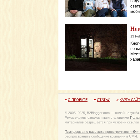
наду
свет
моби
Hua
13 Fe
Кноп
повы
Мест
хара
О ПРОЕКТЕ
СТАТЬИ
КАРТА САЙ
© 2005−2025, B2Blogger.com — онлайн-служба
Рекомендуем ознакомиться с уловиями
Польз
материалов разрешается при условии ссылки (
Платформа по рассылке пресс-релизов ☜❶☞ 
распространить сообщение компании в СМИ.