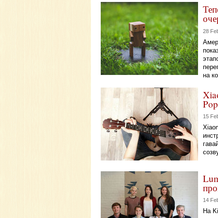
Теп
оче
28 Fe
Амер
пока
этап
пере
на к
Xia
Pop
15 Fe
Xiao
инст
гава
созв
Lum
про
14 Fe
На K