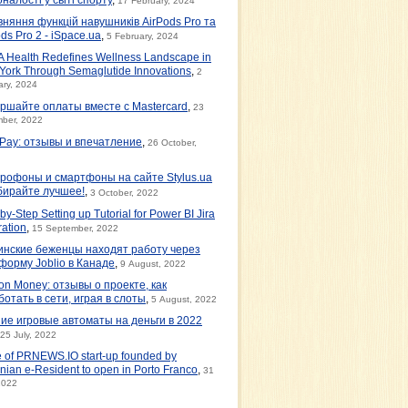
17 February, 2024
вняння функцій навушників AirPods Pro та
ds Pro 2 - iSpace.ua
,
5 February, 2024
 Health Redefines Wellness Landscape in
York Through Semaglutide Innovations
,
2
ary, 2024
ршайте оплаты вместе с Mastercard
,
23
ber, 2022
tPay: отзывы и впечатление
,
26 October,
рофоны и смартфоны на сайте Stylus.ua
бирайте лучшее!
,
3 October, 2022
by-Step Setting up Tutorial for Power BI Jira
ration
,
15 September, 2022
инские беженцы находят работу через
форму Joblio в Канаде
,
9 August, 2022
on Money: отзывы о проекте, как
ботать в сети, играя в слоты
,
5 August, 2022
ие игровые автоматы на деньги в 2022
25 July, 2022
e of PRNEWS.IO start-up founded by
nian e-Resident to open in Porto Franco
,
31
2022