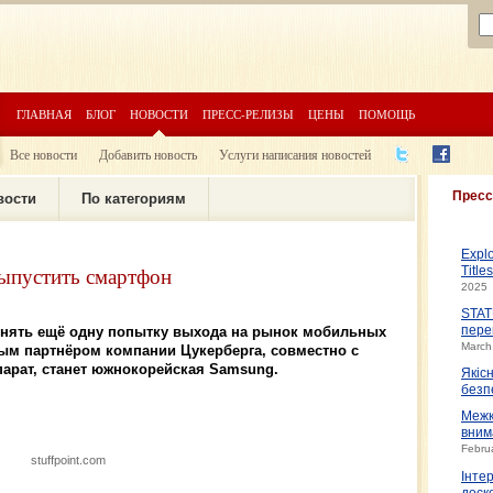
ГЛАВНАЯ
БЛОГ
НОВОСТИ
ПРЕСС-РЕЛИЗЫ
ЦЕНЫ
ПОМОЩЬ
Все новости
Добавить новость
Услуги написания новостей
Пресс
вости
По категориям
Expl
выпустить смартфон
Title
2025
STAT
нять ещё одну попытку выхода на рынок мобильных
пере
March
ым партнёром компании Цукерберга, совместно с
арат, станет южнокорейская Samsung.
Якіс
безп
Межк
вним
Febru
stuffpoint.com
Інте
доско