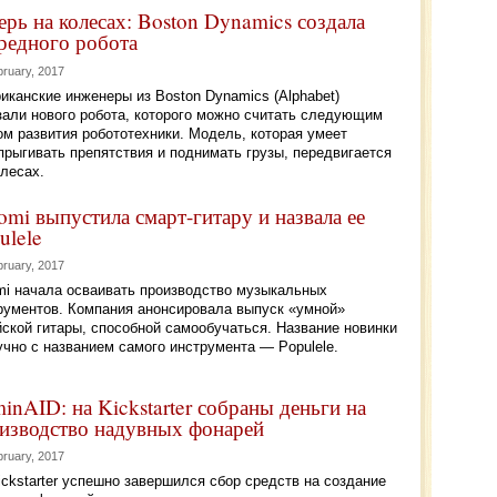
ерь на колесах: Boston Dynamics создала
редного робота
bruary, 2017
иканские инженеры из Boston Dynamics (Alphabet)
зали нового робота, которого можно считать следующим
ом развития робототехники. Модель, которая умеет
прыгивать препятствия и поднимать грузы, передвигается
олесах.
omi выпустила смарт-гитару и назвала ее
ulele
bruary, 2017
mi начала осваивать производство музыкальных
рументов. Компания анонсировала выпуск «умной»
йской гитары, способной самообучаться. Название новинки
учно с названием самого инструмента — Populele.
inAID: на Kickstarter собраны деньги на
изводство надувных фонарей
bruary, 2017
ickstarter успешно завершился сбор средств на создание