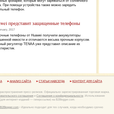
вных фонарей, которые могут заряжаться от солнечного
а. При помощи устройства также можно зарядить
льный телефон.
wei представит защищенные телефоны
bruary, 2017
очные телефоны от Huawei получили аккумуляторы
шенной емкости и отличаются весьма прочным корпусом.
ный регулятор TENAA уже представил описание их
ктеристик.
ТА
АНАЛИЗ САЙТА
СТАТЬИ НАВСЕГДА
КОНТЕНТ ДЛЯ САЙТА
 распространения пресс-релизов. Официально зарегистрированная торговая марка.
овательского соглашения
и
Соглашения о конфиденциальности
. Использование
для интернет-изданий — гиперссылки) на B2Blogger.com.
B2Blogger.com
› Идеально подходит для тех случаев, когда необходимо срочно