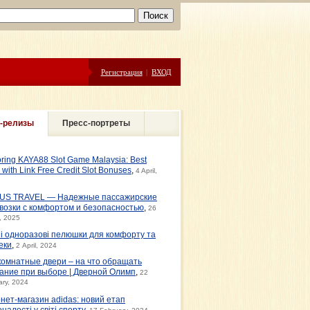
Регистрация
|
ВХОД
-релизы
Пресс-портреты
oring KAYA88 Slot Game Malaysia: Best
s with Link Free Credit Slot Bonuses
,
4 April,
US TRAVEL — Надежные пассажирские
возки с комфортом и безопасностью
,
26
, 2025
ні одноразові пелюшки для комфорту та
еки
,
2 April, 2024
омнатные двери – на что обращать
ание при выборе | Дверной Олимп
,
22
ary, 2024
рнет-магазин adidas: новий етап
налості у світі спорту
,