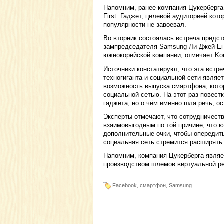
Напомним, ранее компания Цукерберг
First. Гаджет, целевой аудиторией ко
популярности не завоевал.
Во вторник состоялась встреча предс
зампредседателя Samsung Ли Джей Ен.
южнокорейской компании, отмечает Kor
Источники констатируют, что эта вст
техногиганта и социальной сети являе
возможность выпуска смартфона, кото
социальной сетью. На этот раз повест
гаджета, но о чём именно шла речь, ос
Эксперты отмечают, что сотрудничеств
взаимовыгодным по той причине, что 
дополнительные очки, чтобы опередить
социальная сеть стремится расширять
Напомним, компания Цукерберга явля
производством шлемов виртуальной реа
Facebook, смартфон, Samsung