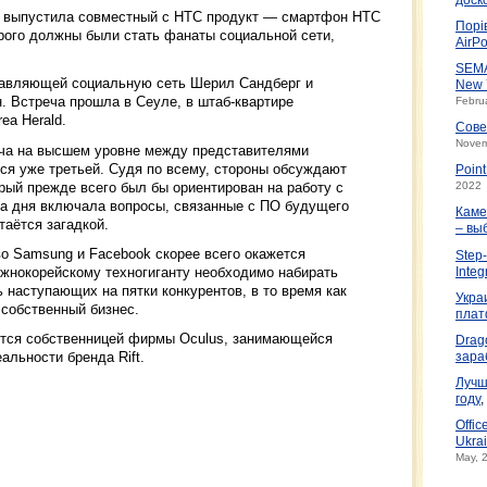
а выпустила совместный с HTC продукт — смартфон HTC
Порі
торого должны были стать фанаты социальной сети,
AirPo
SEMA
тавляющей социальную сеть Шерил Сандберг и
New 
 Встреча прошла в Сеуле, в штаб-квартире
Febru
ea Herald.
Сове
Novem
реча на высшем уровне между представителями
тся уже третьей. Судя по всему, стороны обсуждают
Poin
рый прежде всего был бы ориентирован на работу с
2022
ка дня включала вопросы, связанные с ПО будущего
Каме
таётся загадкой.
– вы
о Samsung и Facebook скорее всего окажется
Step-
южнокорейскому техногиганту необходимо набирать
Integ
 наступающих на пятки конкурентов, в то время как
Укра
 собственный бизнес.
плат
ется собственницей фирмы Oculus, занимающейся
Drag
льности бренда Rift.
зара
Лучш
году
,
Offic
Ukrai
May, 