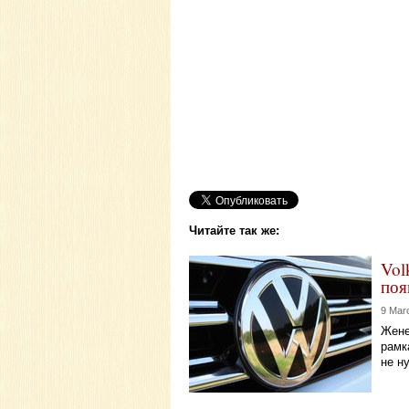
Читайте так же:
Vol
поя
9 Mar
Жене
рамк
не н