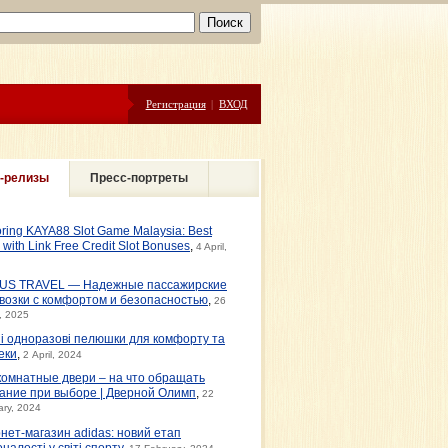
Регистрация
|
ВХОД
-релизы
Пресс-портреты
oring KAYA88 Slot Game Malaysia: Best
s with Link Free Credit Slot Bonuses
,
4 April,
US TRAVEL — Надежные пассажирские
возки с комфортом и безопасностью
,
26
, 2025
ні одноразові пелюшки для комфорту та
еки
,
2 April, 2024
омнатные двери – на что обращать
ание при выборе | Дверной Олимп
,
22
ary, 2024
рнет-магазин adidas: новий етап
налості у світі спорту
,