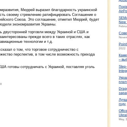
Порі
мразвития, Мюррей выразил благодарность украинской
AirPo
ность своему стремлению ратифицировать Соглашение о
SEMA
пейского Союза. Это соглашение, отметил Мюррей, будет
New 
одели экономразвития Украины.
Febru
ь двусторонней торговли между Украиной и США и
Сове
заинтересованы прежде всего в таких отраслях, как
Novem
 авиационные технологии и т.д.
Poin
2022
казал о том, что торговое сотрудничество с
ество перспектив, в том числе возможность прихода
Каме
– вы
США готовы сотрудничать с Украиной, поставляя уголь
Step-
Integ
Укра
плат
во
Drag
зара
Лучш
году
,
Offic
Ukrai
May, 