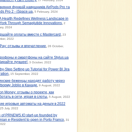
17 February, 2024
вняння функцій навушників AirPods Pro та
ds Pro 2 - iSpace.ua
,
5 February, 2024
 Health Redefines Wellness Landscape in
York Through Semaglutide Innovations
,
2
ary, 2024
ршайте оплаты вместе с Mastercard
,
23
ber, 2022
tPay: отзывы и впечатление
,
26 October,
рофоны и смартфоны на сайте Stylus.ua
бирайте лучшее!
,
3 October, 2022
by-Step Setting up Tutorial for Power BI Jira
ration
,
15 September, 2022
инские беженцы находят работу через
форму Joblio в Канаде
,
9 August, 2022
on Money: отзывы о проекте, как
ботать в сети, играя в слоты
,
5 August, 2022
ие игровые автоматы на деньги в 2022
25 July, 2022
e of PRNEWS.IO start-up founded by
nian e-Resident to open in Porto Franco
,
31
2022