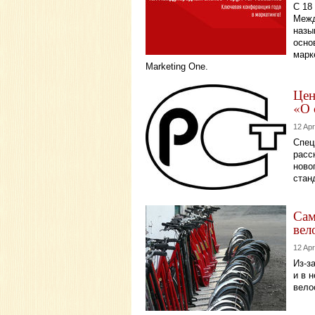
С 18
Межд
назы
осно
марк
Marketing One.
Цен
«О 
12 Apr
Спец
расс
ново
стан
Сам
вел
12 Apr
Из-з
и в 
вело