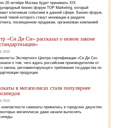
 по 20 октября Москва будет принимать XIХ
ународный бизнес-форум TOP Marketing, который
вают ключевым событием в данной сфере. Бизнес-форум,
вной темой которого станут инновации в разделе
етинга, посвященном продажам, организован компанией
тр «Си Ди Си» рассказал о новом законе
стандартизации»
il, 2016
иалисты Экспертного Центра сертификации «Си Ди Си»
казали о том, чего ждать российским производителям от
го закона, регламентирующего требования государства по
дартизации продукции.
окаты в мегаполисах стали популярнее
осипедов
il, 2016
а компактности самокаты прижились в городских джунглях
некоторых мегаполисах даже начали вытеснять
сипеды.