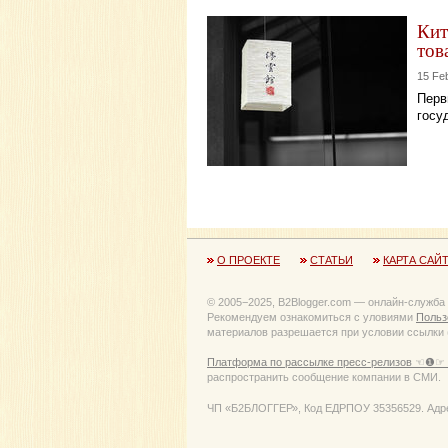
Кит
тов
15 Fe
Перв
госу
О ПРОЕКТЕ
СТАТЬИ
КАРТА САЙ
© 2005−2025, B2Blogger.com — онлайн-служба
Рекомендуем ознакомиться с уловиями
Польз
материалов разрешается при условии ссылки (
Платформа по рассылке пресс-релизов ☜❶☞ 
распространить сообщение компании в СМИ.
ЧП «Б2БЛОГГЕР», Код ЕДРПОУ 35356529. Адрес: 