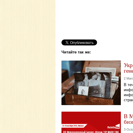
Читайте так же:
Укр
ген
2 Mar
В те
инфо
инфо
стра
В М
биз
3 Oct