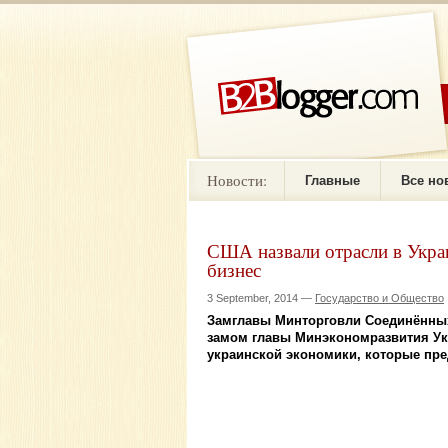
Новости:
Главные
Все но
США назвали отрасли в Укра
бизнес
3 September, 2014 —
Государство и Общество
Замглавы Минторговли Соединённых
замом главы Минэкономразвития У
украинской экономики, которые пре