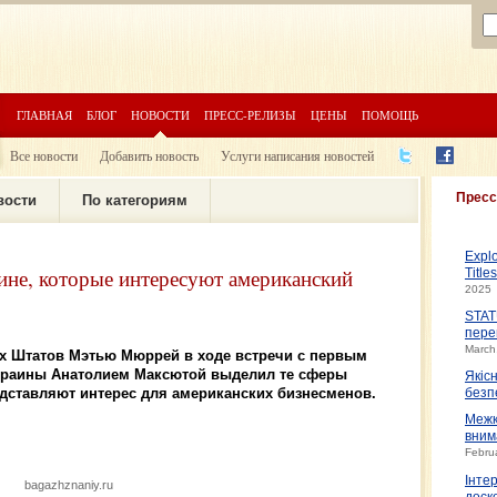
ГЛАВНАЯ
БЛОГ
НОВОСТИ
ПРЕСС-РЕЛИЗЫ
ЦЕНЫ
ПОМОЩЬ
Все новости
Добавить новость
Услуги написания новостей
Пресс
вости
По категориям
Expl
ине, которые интересуют американский
Title
2025
STAT
пере
March
 Штатов Мэтью Мюррей в ходе встречи с первым
краины Анатолием Максютой выделил те сферы
Якіс
дставляют интерес для американских бизнесменов.
безп
Межк
вним
Febru
Інте
bagazhznaniy.ru
доско