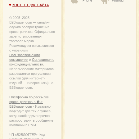
IPhone
Android
КОНТЕНТ ДЛЯ САЙТА
© 2005−2025,
B2Blogger.com — онлайн-
служба распространения
пресс-релизов. Официально
зарегистрированная
торговая марка.
Рекомендуем ознакомиться
с уловиями
Пользовательского
соглашения
и
Соглашения о
конфиденциальности
.
Использование материалов
разрешается при условии
ссылки (для интернет-
изданий — гиперссылки) на
B2Blogger.com.
Платформа по рассылке
пресс-релизов ☜❶☞
B2Blogger.com
› Идеально
подходит для тех случаев,
когда необходимо срочно
распространить сообщение
компании в СМИ.
ЧП «Б2БЛОГГЕР», Код