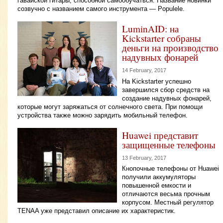
гавайской гитары, способной самообучаться. Название новинки
созвучно с названием самого инструмента — Populele.
LuminAID: на
Kickstarter собраны
деньги на производство
надувных фонарей
14 February, 2017
На Kickstarter успешно
завершился сбор средств на
создание надувных фонарей,
которые могут заряжаться от солнечного света. При помощи
устройства также можно зарядить мобильный телефон.
Huawei представит
защищенные телефоны
13 February, 2017
Кнопочные телефоны от Huawei
получили аккумуляторы
повышенной емкости и
отличаются весьма прочным
корпусом. Местный регулятор
TENAA уже представил описание их характеристик.