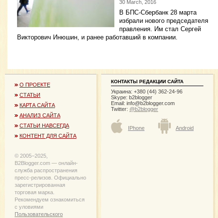
30 March, 2016
В БПС-Сбербанк 28 марта
избрали нового председателя
правления. Им стал Сергей
Викторович Инюшин, и ранее работавший в компании.
КОНТАКТЫ РЕДАКЦИИ САЙТА
О ПРОЕКТЕ
Украина: +380 (44) 362-24-96
СТАТЬИ
Skype: b2blogger
Email:
info@b2blogger.com
КАРТА САЙТА
Twitter:
@b2blogger
АНАЛИЗ САЙТА
СТАТЬИ НАВСЕГДА
IPhone
Android
КОНТЕНТ ДЛЯ САЙТА
© 2005−2025,
B2Blogger.com — онлайн-
служба распространения
пресс-релизов. Официально
зарегистрированная
торговая марка.
Рекомендуем ознакомиться
с уловиями
Пользовательского