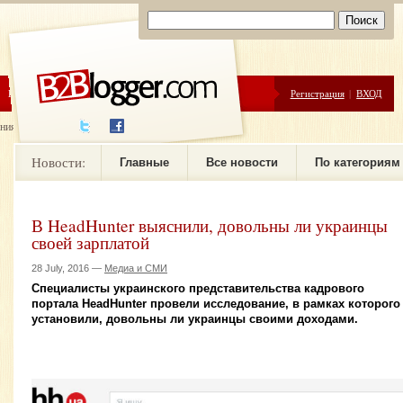
ЦЕНЫ
ПОМОЩЬ
Регистрация
|
ВХОД
ния новостей
Новости:
Главные
Все новости
По категориям
В HeadHunter выяснили, довольны ли украинцы
своей зарплатой
28 July, 2016 —
Медиа и СМИ
Специалисты украинского представительства кадрового
портала HeadHunter провели исследование, в рамках которого
установили, довольны ли украинцы своими доходами.