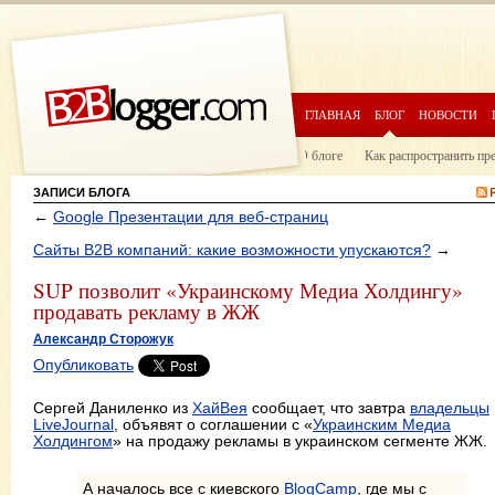
ГЛАВНАЯ
БЛОГ
НОВОСТИ
О блоге
Как распространить пр
ЗАПИСИ БЛОГА
←
Google Презентации для веб-страниц
Сайты B2B компаний: какие возможности упускаются?
→
SUP позволит «Украинскому Медиа Холдингу»
продавать рекламу в ЖЖ
Александр Сторожук
Опубликовать
Сергей Даниленко из
ХайВея
сообщает, что завтра
владельцы
LiveJournal
, объявят о соглашении с «
Украинским Медиа
Холдингом
» на продажу рекламы в украинском сегменте ЖЖ.
А началось все с киевского
BlogCamp
, где мы с