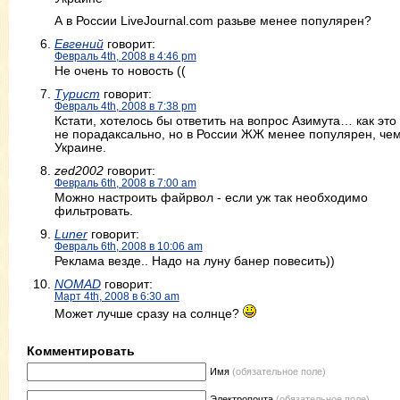
А в России LiveJournal.com разьве менее популярен?
Евгений
говорит:
Февраль 4th, 2008 в 4:46 pm
Не очень то новость ((
Турист
говорит:
Февраль 4th, 2008 в 7:38 pm
Кстати, хотелось бы ответить на вопрос Азимута… как это
не порадаксально, но в России ЖЖ менее популярен, чем
Украине.
zed2002
говорит:
Февраль 6th, 2008 в 7:00 am
Можно настроить файрвол - если уж так необходимо
фильтровать.
Luner
говорит:
Февраль 6th, 2008 в 10:06 am
Реклама везде.. Надо на луну банер повесить))
NOMAD
говорит:
Март 4th, 2008 в 6:30 am
Может лучше сразу на солнце?
Комментировать
Имя
(обязательное поле)
Электропочта
(обязательное поле)