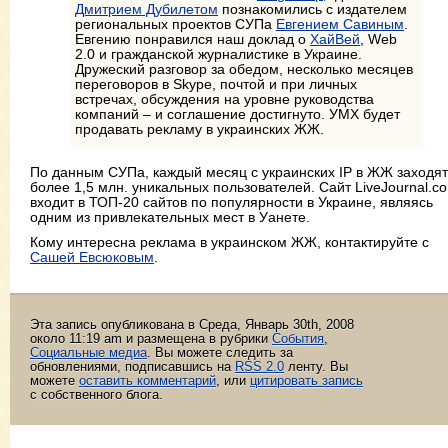
Дмитрием Дубилетом
познакомились с издателем
региональных проектов СУПа
Евгением Савиным
.
Евгению понравился наш доклад о
ХайВей
, Web
2.0 и гражданской журналистике в Украине.
Дружеский разговор за обедом, несколько месяцев
переговоров в Skype, почтой и при личных
встречах, обсуждения на уровне руководства
компаний – и соглашение достигнуто. УМХ будет
продавать рекламу в украинских ЖЖ.
По данным СУПа, каждый месяц с украинских IP в ЖЖ заходят
более 1,5 млн. уникальных пользователей. Сайт LiveJournal.c
входит в ТОП-20 сайтов по популярности в Украине, являясь
одним из привлекательных мест в Уанете.
Кому интересна реклама в украинском ЖЖ, контактируйте с
Сашей Евсюковым
.
Эта запись опубликована в Среда, Январь 30th, 2008
около 11:19 am и размещена в рубрики
События
,
Социальные медиа
. Вы можете следить за
обновлениями, подписавшись на
RSS 2.0
ленту. Вы
можете
оставить комментарий
, или
цитировать запись
с собственного блога.