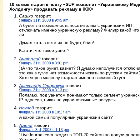
10 комментария к посту «SUP позволит «Украинскому Мед
Холдингу» продавать рекламу в ЖЖ»
Сашко
говорит:
Январь 31st, 2008 в 9:45 am
А будет ли возможность посетителям с украинским ИП
отключать именно украинскую рекламу? Фильтр какой что
ли…
Думал хоть в нете их не будет, блин!
Кстати, что такое уанет?
Анатолий
говорит:
Январь 31st, 2008 в 3:01 pm
))А что такое рунет, казнет? Я думаю неполучится отключи
это как в гугле нет возможности искать по русским сайтам(
Хотя через мозиллу стартап именно всеминый гугл
Александр Сторожук
говорит:
Январь 31st, 2008 в 3:13 pm
Полагаю, под уанетом понимают только сегмент украинск
IP-адресов, никак не украиноязычные ресурсы.
Ночной
говорит:
Февраль 1st, 2008 в 10:17 am
А какой самый популярный украинский сайт?
Azimut
говорит:
Февраль 3rd, 2008 в 1:13 pm
“LiveJournal.com входит в ТОП-20 сайтов по популярности
Украине”