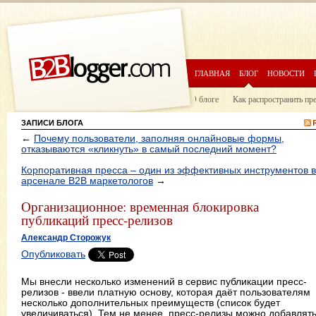
ГЛАВНАЯ
БЛОГ
НОВОСТИ
О блоге
Как распространить пр
ЗАПИСИ БЛОГА
←
Почему пользователи, заполняя онлайновые формы,
отказываются «кликнуть» в самый последний момент?
Корпоративная пресса – один из эффективных инструментов в
арсенале B2B маркетологов
→
Организационное: временная блокировка
публикаций пресс-релизов
Александр Сторожук
Опубликовать
Мы внесли несколько изменений в сервис публикации пресс-
релизов - ввели платную основу, которая даёт пользователям
несколько дополнительных преимуществ (список будет
увеличиваться). Тем не менее, пресс-релизы можно добавлят