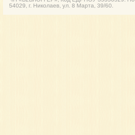
54029
,
г. Николаев
,
ул. 8 Марта, 39/60
.