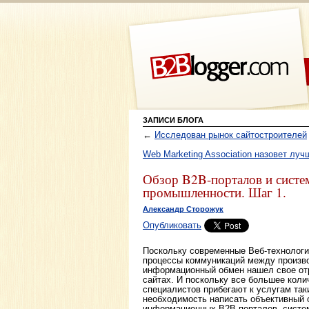
ЗАПИСИ БЛОГА
←
Исследован рынок сайтостроителей
Web Marketing Association назовет лу
Обзор B2B-порталов и систе
промышленности. Шаг 1.
Александр Сторожук
Опубликовать
Поскольку современные Веб-технологи
процессы коммуникаций между произв
информационный обмен нашел свое от
сайтах. И поскольку все большее коли
специалистов прибегают к услугам так
необходимость написать объективный
информационных B2B-порталов, систем