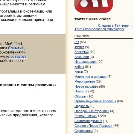
мышленности и регионам.
 порталами и системами, или
аторами, активными
 ссылки в комментариях, они
TWITTER @B2BLOGGER
Следить в Твиттере →
Твиты пользователя @b2blogger
РУБРИКИ:
PR
(55)
к, Май 22nd,
Twitter
(9)
брики
События
,
 обновлениями,
Блогочай
(10)
ожете
оставить
Вакансии
(3)
собственного
Исследования
(20)
Кейсы
(51)
Книги
(7)
Маркетинг в авиации
(7)
Мероприятия
(29)
порталов и систем различных
Новое на сайте
(66)
Новости
(70)
Обзоры
(10)
Организационные вопросы
(68)
Подкасты
(9)
роведение сделок в электронном
Посадочные страницы
(4)
ческие предложения, каталог
Размышлизмы
(229)
Самоменеджмент
(11)
Сервис «Пресс-Релизы»
(66)
Скринкасты
(1)