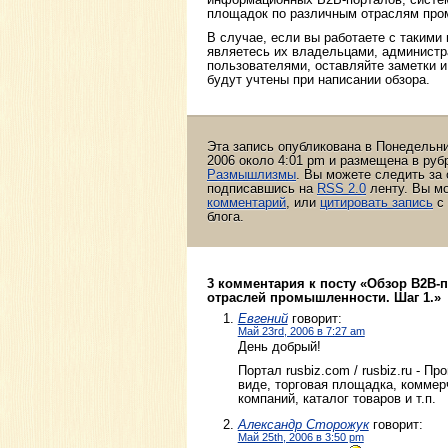
площадок по различным отраслям про
В случае, если вы работаете с такими
являетесь их владельцами, администр
пользователями, оставляйте заметки и
будут учтены при написании обзора.
Эта запись опубликована в Понедельни
2006 около 4:01 pm и размещена в ру
Размышлизмы
. Вы можете следить за
подписавшись на
RSS 2.0
ленту. Вы м
комментарий
, или
цитировать запись
с 
блога.
3 комментария к посту «Обзор B2B-
отраслей промышленности. Шаг 1.»
Евгений
говорит:
Май 23rd, 2006 в 7:27 am
День добрый!
Портал rusbiz.com / rusbiz.ru - П
виде, торговая площадка, коммер
компаний, каталог товаров и т.п.
Александр Сторожук
говорит:
Май 25th, 2006 в 3:50 pm