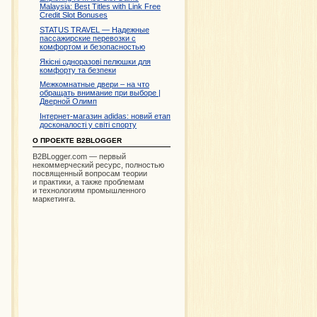
Malaysia: Best Titles with Link Free
Credit Slot Bonuses
STATUS TRAVEL — Надежные
пассажирские перевозки с
комфортом и безопасностью
Якісні одноразові пелюшки для
комфорту та безпеки
Межкомнатные двери – на что
обращать внимание при выборе |
Дверной Олимп
Інтернет-магазин adidas: новий етап
досконалості у світі спорту
О ПРОЕКТЕ B2BLOGGER
B2BLogger.com — первый
некоммерческий ресурс, полностью
посвященный вопросам теории
и практики, а также проблемам
и технологиям промышленного
маркетинга.