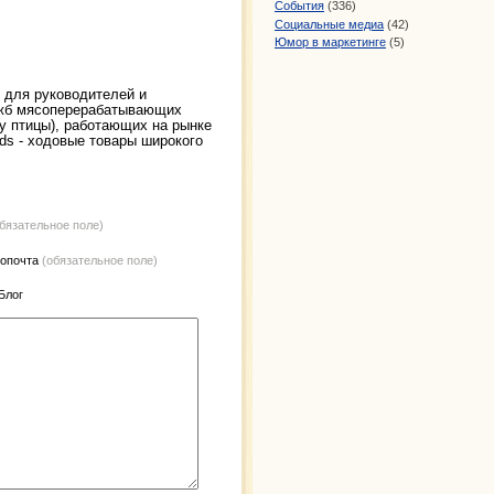
События
(336)
Социальные медиа
(42)
Юмор в маркетинге
(5)
 для руководителей и
ужб мясоперерабатывающих
у птицы), работающих на рынке
ds - ходовые товары широкого
обязательное поле)
ропочта
(обязательное поле)
 Блог