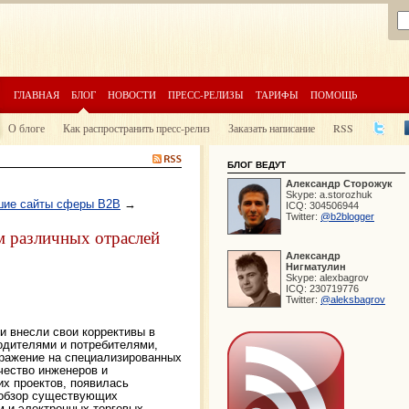
ГЛАВНАЯ
БЛОГ
НОВОСТИ
ПРЕСС-РЕЛИЗЫ
ТАРИФЫ
ПОМОЩЬ
О блоге
Как распространить пресс-релиз
Заказать написание
RSS
БЛОГ ВЕДУТ
Александр
Сторожук
Skype:
a.storozhuk
чшие сайты сферы B2B
→
ICQ:
304506944
Twitter:
@b2blogger
м различных отраслей
Александр
Нигматулин
Skype:
alexbagrov
ICQ:
230719776
Twitter:
@aleksbagrov
и внесли свои коррективы в
одителями и потребителями,
ражение на специализированных
чество инженеров и
их проектов, появилась
 обзор существующих
 и электронных торговых