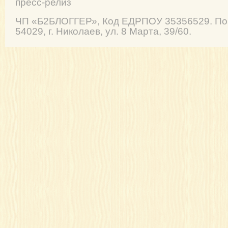
пресс-релиз
ЧП
«Б2БЛОГГЕР»
, Код ЕДРПОУ 35356529. По
54029
,
г. Николаев
,
ул. 8 Марта, 39/60
.