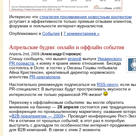
Интересно что
стратегия продвижения новостным контентом
уступает в эффективности только прямым отзывам клиентов,
форумам и лояльности интернет-журналистов.
Опубликовано в
События
|
7 комментариев »
Апрельские будни: онлайн и оффлайн события
Апрель 2nd, 2009 (
Александр Сторожук
)
Спешу сообщить, что вышел
второй
выпуск
Украинского
PR подкаста
, к коему я краем имею отношение. Беседа
состоялсь в Осло: в гостях у Оксаны Гошвы побывала
Айна Кристенсен, креативный директор норвежского
агентства
PR-operatorene
.
Настоятельно рекомендую подписаться на
RSS-ленту
, если вы
PR-специалист. В выпусках будут простреливать вкусности и
интересности не только украинской PR-жизни!
Перехожу к оффлайновым событиям: вы могли обратить
внимание на баннер —
28 апреля
состоится уже традиционна
конференция по промышленному маркетингу, название котор
«
В2В предприятие — 2009
». Проводит конференцию Рост-Экс
Но в отличии от прошлых событий, в этот раз я попробую
выступить с докладом по особенностям интернет-продвижени
для B2B-компаний. В связи с этим 2 момента: