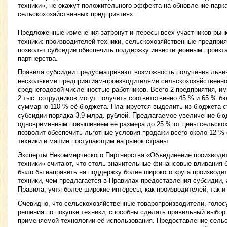
техники», не окажут положительного эффекта на обновление парк
сельскохозяйственных предприятиях.
Предложенные изменения затронут интересы всех участников рын
техники: производителей техники, сельскохозяйственные предприят
позволят субсидии обеспечить поддержку инвестиционным проек
партнерства.
Правила субсидии предусматривают возможность получения львин
несколькими предприятиям-производителями сельскохозяйственно
среднегодовой численностью работников. Всего 2 предприятия, им
2 тыс. сотрудников могут получить соответственно 45 % и 65 % б
суммарно 110 % её бюджета. Планируется выделить из бюджета с
субсидии порядка 3,9 млрд. рублей. Предлагаемое увеличение бю
одновременным повышением её размера до 25 % от цены сельскох
позволит обеспечить льготные условия продажи всего около 12 %
техники и машин поступающим на рынок страны.
Эксперты Некоммерческого Партнерства «Объединение производи
техники» считают, что столь значительные финансовые вливания
было бы направить на поддержку более широкого круга производи
техники, чем предлагается в Правилах предоставления субсидии, 
Правила, учтя более широкие интересы, как производителей, так и
Очевидно, что сельскохозяйственные товаропроизводители, голос
решения по покупке техники, способны сделать правильный выбор 
применяемой технологии её использования. Предоставление сель