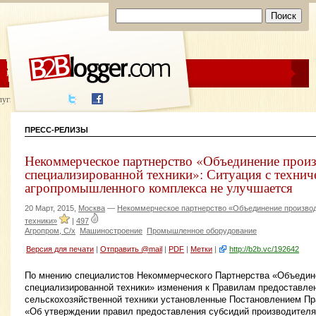
ЦЕНЫ
ПОМОЩЬ
луги написания
ПРЕСС-РЕЛИЗЫ
Некоммерческое партнерство «Объединение произ
специализированной техники»: Ситуация с технич
агропромышленного комплекса не улучшается
20 Март, 2015,
Москва
—
Некоммерческое партнерство «Объединение произво
техники»
|
497
Агропром, С/х
Машиностроение
Промышленное оборудование
Версия для печати
|
Отправить @mail
|
PDF
|
Метки
|
http://b2b.vc/192642
По мнению специалистов Некоммерческого Партнерства «Объедин
специализированной техники» изменения к Правилам предоставле
сельскохозяйственной техники установленные Постановлением П
«Об утверждении правил предоставления субсидий производителя