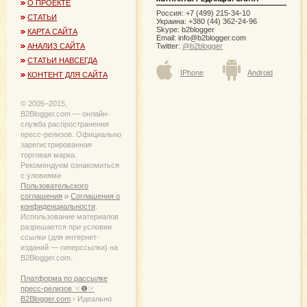
О ПРОЕКТЕ
Россия: +7 (499) 215-34-10
СТАТЬИ
Украина: +380 (44) 362-24-96
Skype: b2blogger
КАРТА САЙТА
Email:
info@b2blogger.com
Twitter:
@b2blogger
АНАЛИЗ САЙТА
СТАТЬИ НАВСЕГДА
IPhone
Android
КОНТЕНТ ДЛЯ САЙТА
© 2005−2015,
B2Blogger.com — онлайн-
служба распространения
пресс-релизов. Официально
зарегистрированная
торговая марка.
Рекомендуем ознакомиться
с уловиями
Пользовательского
соглашения
и
Соглашения о
конфиденциальности
.
Использование материалов
разрешается при условии
ссылки (для интернет-
изданий — гиперссылки) на
B2Blogger.com.
Платформа по рассылке
пресс-релизов ☜❶☞
B2Blogger.com
› Идеально