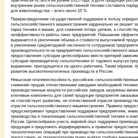
практически остался на уровне 2013 года, а доля продукция росси
внутреннем рынке сельскохозяйственной техники составила поряд
для животноводства – всего около 10 %.
Перераспределение государственной поддержки в пользу определ
сельскохозяйственного машиностроения кардинально не решает з
парка техники и машин, для снижения потерь урожая, а способств
неэффективности работы таких предприятий. Повышение эффекти
выражается в увеличении объема и стоимости выпускаемой продукц
в увеличении среднегодовой численности сотрудников предприяти
производительности на предприятиях сельскохозяйственного маш
предоставления субсидии целесообразно ввести критерий зависи
субсидии производителю сельхозтехники от годового выпуска про
выражении, приходящегося на одного работника. Таким образом, 
развитие высокотехнологичных производств в России.
Невысокая платежеспособность российских сельскохозяйственных
снижению продаж отечественными заводами необходимой техники и
производственные мощности российских заводов загружены менее
ключевые компоненты для своей продукции предприятия заказываю
не способствует развитию, ни отечественной отрасли производств
отрасли сельскохозяйственного машиностроения. Правила предос
предусматривают предоставление поддержки предприятиям, инве
производства и локализацию сельскохозяйственной техники и комп
России. Целесообразно учесть мировой опыт поддержки производ
продукции и предложить модифицировать в правилах предоставле
технологических операций при производстве сельскохозяйственной
предоставить их производителям право выбора графика внедрения