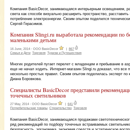
Компания BasicDecor, занимающаяся интерьерным освещением, ра
света как способе визуально расширить пространство, расставить
потребление электроэнергии. Своим опытом поделился технически
Сергей Герасимов.
Компания Slingi.ru выработала рекомендации по б
маленькими детьми
16 June, 2014 -
OOO BasicDecor
|
867
Семья и Дети
Торговля
Туризм и Путешествия
Многих родителей пугает перелет с младенцем и пребывание в аэ
еще не начал ходить. Интернет-магазин Slingi.ru доказал, что все
несколько простых правил. Своим опытом поделилась эксперт по ка
Диана Боровкова.
Специалисты BasicDecor представили рекомендац
точечных светильников
27 May, 2014 -
OOO BasicDecor
|
641
Потребительские товары
Строительство
Торговля
Компания BasicDecor, занимающаяся продажами светотехническог
ряд рекомендаций по подбору точечных встраиваемых светильнико
безопасность, эргономика, экономия средств и эстетическое воспр