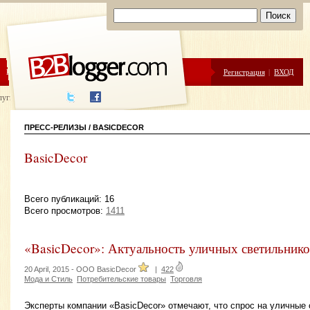
ЦЕНЫ
ПОМОЩЬ
Регистрация
|
ВХОД
луги написания
ПРЕСС-РЕЛИЗЫ / BASICDECOR
BasicDecor
Всего публикаций: 16
Всего просмотров:
1411
«BasicDecor»: Актуальность уличных светильников
20 April, 2015 -
OOO BasicDecor
|
422
Мода и Стиль
Потребительские товары
Торговля
Эксперты компании «BasicDecor» отмечают, что спрос на уличные 