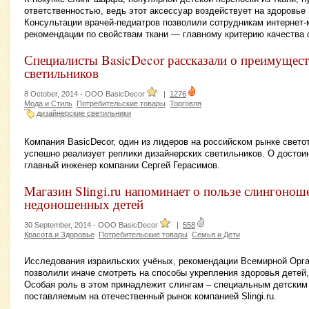
ответственностью, ведь этот аксессуар воздействует на здоровье 
Консультации врачей-педиатров позволили сотрудникам интернет-ма
рекомендации по свойствам ткани — главному критерию качества 
Специалисты BasicDecor рассказали о преимущест
светильников
8 October, 2014 -
OOO BasicDecor
|
1276
Мода и Стиль
Потребительские товары
Торговля
дизайнерские светильники
Компания BasicDecor, один из лидеров на российском рынке свето
успешно реализует реплики дизайнерских светильников. О достои
главный инженер компании Сергей Герасимов.
Магазин Slingi.ru напоминает о пользе слингонош
недоношенных детей
30 September, 2014 -
OOO BasicDecor
|
558
Красота и Здоровье
Потребительские товары
Семья и Дети
Исследования израильских учёных, рекомендации Всемирной Орг
позволили иначе смотреть на способы укрепления здоровья детей
Особая роль в этом принадлежит слингам – специальным детским 
поставляемым на отечественный рынок компанией Slingi.ru.