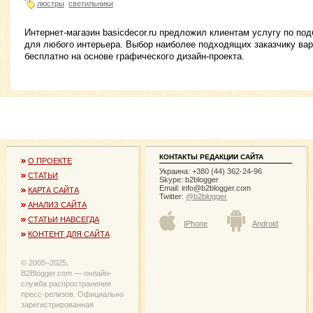
люстры
светильники
Интернет-магазин basicdecor.ru предложил клиентам услугу по по
для любого интерьера. Выбор наиболее подходящих заказчику ва
бесплатно на основе графического дизайн-проекта.
КОНТАКТЫ РЕДАКЦИИ САЙТА
О ПРОЕКТЕ
Украина: +380 (44) 362-24-96
СТАТЬИ
Skype: b2blogger
Email:
info@b2blogger.com
КАРТА САЙТА
Twitter:
@b2blogger
АНАЛИЗ САЙТА
СТАТЬИ НАВСЕГДА
IPhone
Android
КОНТЕНТ ДЛЯ САЙТА
© 2005−2025,
B2Blogger.com — онлайн-
служба распространения
пресс-релизов. Официально
зарегистрированная