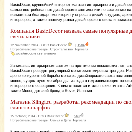
BasicDecor, крупнейший интернет-магазин интерьерного и дизайне
самые востребованные дизайнерами светильники по состоянию на 
возможным благодаря мониторингу спроса в дизайн-студиях, архи
интерьеров, а также анализу рынка дизайнерского света и поисков
Компания BasicDecor назвала самые популярные 
светильники
12 November, 2014 -
OOO BasicDecor
|
1504
Потребительские товары
Строительство
Торговля
дизайнерские светильники
Занимаясь интерьерным светом на протяжении нескольких лет, с
BasicDecor проводят регулярный мониторинг мировых трендов. Рез
арене конкурентной борьбы монстры дизайнерского света постоянн
менее, существуют мегабренды, из года в год занимающие топовы
интерьерного освещения. К ним относятся итальянские гиганты Artem
также Moooi, датский бренд и Bover, Испания.
Магазин Slingi.ru разработал рекомендации по сво
слингов-шарфов
15 October, 2014 -
OOO BasicDecor
|
569
Потребительские товары
Семья и Дети
Торговля
К покупке слинг-шарфа, популярной детской переноски из ткани, 