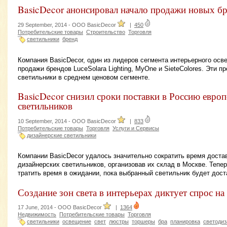
BasicDecor анонсировал начало продажи новых бр
29 September, 2014 -
OOO BasicDecor
|
450
Потребительские товары
Строительство
Торговля
светильники
бренд
Компания BasicDecor, один из лидеров сегмента интерьерного осв
продажи брендов LuceSolara Lighting, MyOne и SieteColores. Эти 
светильники в среднем ценовом сегменте.
BasicDecor снизил сроки поставки в Россию евро
светильников
10 September, 2014 -
OOO BasicDecor
|
833
Потребительские товары
Торговля
Услуги и Сервисы
дизайнерские светильники
Компании BasicDecor удалось значительно сократить время доста
дизайнерских светильников, организовав их склад в Москве. Тепе
тратить время в ожидании, пока выбранный светильник будет дост
Создание зон света в интерьерах диктует спрос н
17 June, 2014 -
OOO BasicDecor
|
1364
Недвижимость
Потребительские товары
Торговля
светильники
освещение
свет
люстры
торшеры
бра
планировка
светодиз