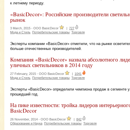
к летнему периоду.
«BasicDecor»: Российские производители светиль
рынок
3 March, 2015 -
OOO BasicDecor
|
727
Мода и Стиль
Потребительские товары
Торговля
Эксперты компании «BasicDecor» отметили, что на рынке осветите
больше отечественных производителей.
Компания «BasicDecor» назвала абсолютного лид
уличных светильников в 2014 году
27 February, 2015 -
OOO BasicDecor
|
1041
Мода и Стиль
Потребительские товары
Торговля
Эксперты «BasicDecor» определили чемпиона продаж в сегменте у
прошедший год.
На пике известности: тройка лидеров интерьерного
BasicDecor
26 November, 2014 -
OOO BasicDecor
|
842
Образование и Наука
Потребительские товары
Торговля