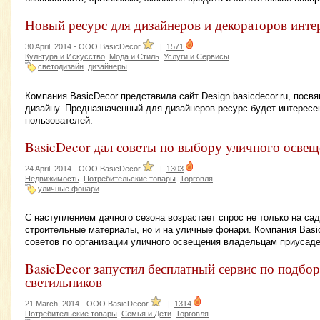
Новый ресурс для дизайнеров и декораторов инте
30 April, 2014 -
OOO BasicDecor
|
1571
Культура и Искусство
Мода и Стиль
Услуги и Сервисы
светодизайн
дизайнеры
Компания BasicDecor представила сайт Design.basicdecor.ru, пос
дизайну. Предназначенный для дизайнеров ресурс будет интересе
пользователей.
BasicDecor дал советы по выбору уличного осве
24 April, 2014 -
OOO BasicDecor
|
1303
Недвижимость
Потребительские товары
Торговля
уличные фонари
С наступлением дачного сезона возрастает спрос не только на са
строительные материалы, но и на уличные фонари. Компания Basi
советов по организации уличного освещения владельцам приусаде
BasicDecor запустил бесплатный сервис по подбор
светильников
21 March, 2014 -
OOO BasicDecor
|
1314
Потребительские товары
Семья и Дети
Торговля