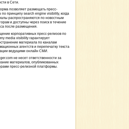
сти в Сети.
орма позволяет размещать пресс-
 по принципу search engine visibility, когда
иалы распространяются по новостным
торам и доступны через поиск в течение
са после размещения.
щение корпоративных пресс-релизов по
пу media visibility гарантирует
остранение материала по каналам
ационных агентств и перепечатку текста
кации ведущими онлайн СМИ.
ger.com не несет ответственности за
жание материалов, опубликованных
ерами пресс-релизной платформы.