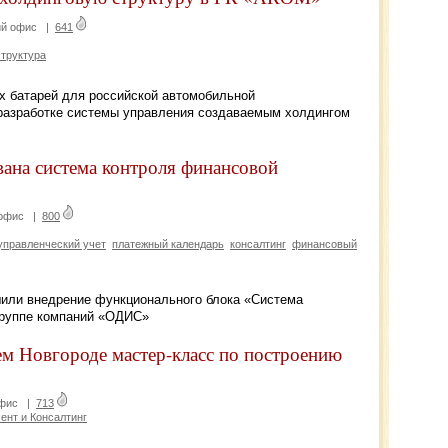
ий офис
|
641
структура
х батарей для российской автомобильной
разработке системы управления создаваемым холдингом
на система контроля финансовой
 офис
|
800
управленческий учет
платежный календарь
консалтинг
финансовый
ли внедрение функционального блока «Система
Группе компаний «ОДИС»
 Новгороде мастер-класс по построению
офис
|
713
нт и Консалтинг