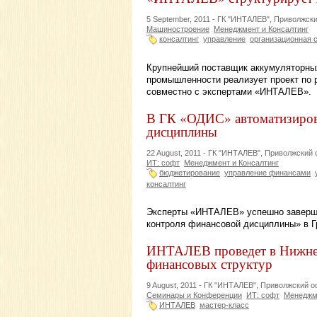
5 September, 2011 -
ГК "ИНТАЛЕВ", Приволжск
Машиностроение
Менеджмент и Консалтинг
консалтинг
управление
организационная 
Крупнейший поставщик аккумуляторны
промышленности реализует проект по 
совместно с экспертами «ИНТАЛЕВ».
В ГК «ОДИС» автоматизирова
дисциплины
22 August, 2011 -
ГК "ИНТАЛЕВ", Приволжский
ИТ: софт
Менеджмент и Консалтинг
бюджетирование
управление финансами
консалтинг
Эксперты «ИНТАЛЕВ» успешно заверши
контроля финансовой дисциплины» в 
ИНТАЛЕВ проведет в Нижнем
финансовых структур
9 August, 2011 -
ГК "ИНТАЛЕВ", Приволжский 
Семинары и Конференции
ИТ: софт
Менеджме
ИНТАЛЕВ
мастер-класс