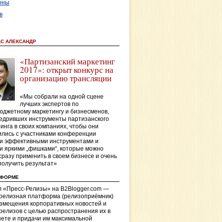
оны
в
АС АЛЕКСАНДР
«Партизанский маркетинг
2017»: открыт конкурс на
организацию трансляции
«Мы собрали на одной сцене
лучших экспертов по
джетному маркетингу и бизнесменов,
едривших инструменты партизанского
инга в своих компаниях, чтобы они
лись с участниками конференции
и эффективными инструментами и
и яркими „фишками“, которые можно
сразу применить в своем бизнесе и очень
получить результат»
ТФОРМЕ
 «Пресс-Релизы» на B2Blogger.com —
-релизная платформа (релизоприёмник)
азмещения корпоративных новостей и
релизов с целью распространения их в
ете и придачи им максимальной