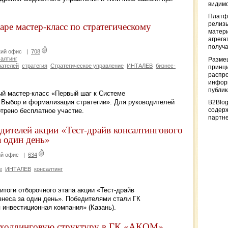
видимо
Платф
е мастер-класс по стратегическому
релизы
матер
агрега
получа
кий офис
|
708
алтинг
Разме
зателей
стратегия
Стратегическое управление
ИНТАЛЕВ
бизнес-
принци
распр
информ
публи
ый мастер-класс «Первый шаг к Системе
 Выбор и формализация стратегии». Для руководителей
B2Blog
содер
трено бесплатное участие.
партн
телей акции «Тест-драйв консалтингового
а один день»
ий офис
|
634
е
ИНТАЛЕВ
консалтинг
тоги отборочного этапа акции «Тест-драйв
изнеса за один день». Победителями стали ГК
инвестиционная компания» (Казань).
холдинговую структуру в ГК «АКОМ»