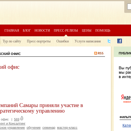
ГЛАВНАЯ
БЛОГ
НОВОСТИ
ПРЕСС-РЕЛИЗЫ
ЦЕНЫ
ПОМОЩЬ
Тур по сайту
Пресс-портреты
Ошибки
Услуги написания
ЛЖСКИЙ ОФИС
ий офис
мпаний Самары приняли участие в
тратегическому управлению
ФИЛЬТ
й офис
|
569
нт и Консалтинг
Кате
ское управление
обучение
семинар
мастер-класс