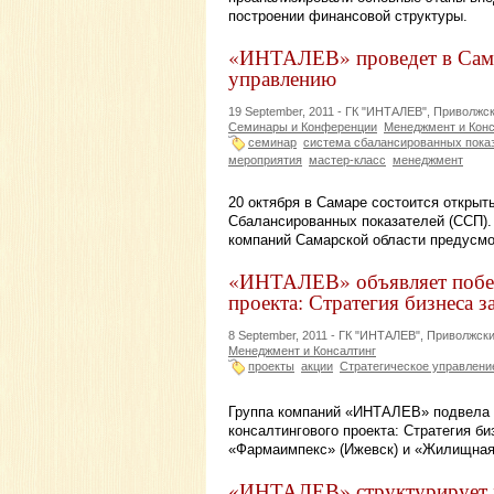
построении финансовой структуры.
«ИНТАЛЕВ» проведет в Самар
управлению
19 September, 2011 -
ГК "ИНТАЛЕВ", Приволжс
Семинары и Конференции
Менеджмент и Конс
семинар
система сбалансированных пока
мероприятия
мастер-класс
менеджмент
20 октября в Самаре состоится открыт
Сбалансированных показателей (ССП).
компаний Самарской области предусмо
«ИНТАЛЕВ» объявляет победи
проекта: Стратегия бизнеса з
8 September, 2011 -
ГК "ИНТАЛЕВ", Приволжск
Менеджмент и Консалтинг
проекты
акции
Стратегическое управлени
Группа компаний «ИНТАЛЕВ» подвела и
консалтингового проекта: Стратегия б
«Фармаимпекс» (Ижевск) и «Жилищная 
«ИНТАЛЕВ» структурирует 