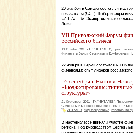
20 октября в Самаре состоялся масте
показателей (ССП). Выбор и формализа
«ИНТАЛЕВ». Экспертом мастер-класса
Львов.
VII Приволжский Форум фин
российского бизнеса
13 October, 2011 -
ГК "ИНТАЛЕВ", Приволжски
Финансы и Банки
Семинары и Конференции
М
22 ноября в Перми состоится VII При
финансами: опыт лидеров российского
16 сентября в Нижнем Новгор
«Бюджетирование: типичные
структуры»
21 September, 2011 -
ГК "ИНТАЛЕВ", Приволжс
Семинары и Конференции
Менеджмент и Конс
ИНТАЛЕВ
бюджетирование
управление ф
В мастер-классе приняли участие фин
региона. Под руководством Сергея Ль
проанализировали основные этапы вне