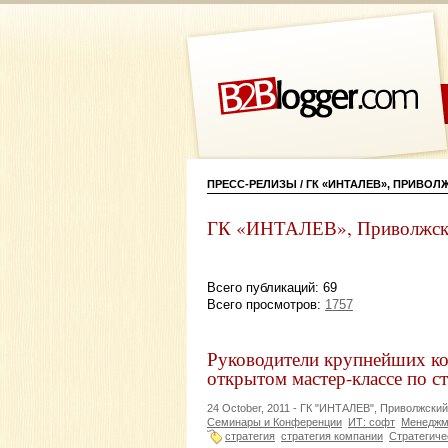
ПРЕСС-РЕЛИЗЫ / ГК «ИНТАЛЕВ», ПРИВО
ГК «ИНТАЛЕВ», Приволжск
Всего публикаций: 69
Всего просмотров:
1757
Руководители крупнейших ко
открытом мастер-классе по с
24 October, 2011 -
ГК "ИНТАЛЕВ", Приволжски
Семинары и Конференции
ИТ: софт
Менеджме
стратегия
стратегия компании
Стратегиче