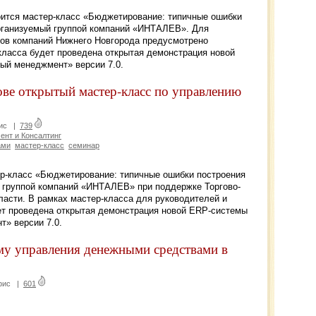
оится мастер-класс «Бюджетирование: типичные ошибки
рганизуемый группой компаний «ИНТАЛЕВ». Для
ов компаний Нижнего Новгорода предусмотрено
класса будет проведена открытая демонстрация новой
й менеджмент» версии 7.0.
е открытый мастер-класс по управлению
ис
|
739
нт и Консалтинг
ами
мастер-класс
семинар
ер-класс «Бюджетирование: типичные ошибки построения
 группой компаний «ИНТАЛЕВ» при поддержке Торгово-
асти. В рамках мастер-класса для руководителей и
т проведена открытая демонстрация новой ERP-системы
» версии 7.0.
у управления денежными средствами в
фис
|
601