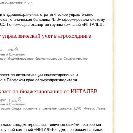
равоохранение
итоги
и в здравоохранении: стратегическое управление».
нская клиническая больница № 3» сформировала систему
е ССП с помощью экспертов группы компаний «ИНТАЛЕВ».
управленческий учет в агрохолдинге
ис
|
834
нт и Консалтинг
ация
бюджетирование
бизнес-процессы
Стратегическое
роект по автоматизации бюджетирования и
го в Пермском крае сельхозпроизводителя.
р-класс по бюджетированию от ИНТАЛЕВ
офис
|
796
нт и Консалтинг
трация
бюджетирование
управление
финансы
ЦФО
Ижевск
Львов
р-класс «Бюджетирование: типичные ошибки построения
й группой компаний «ИНТАЛЕВ». Для профессиональных