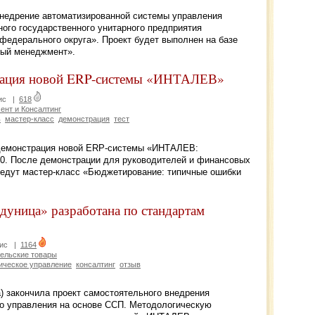
недрение автоматизированной системы управления
го государственного унитарного предприятия
федерального округа». Проект будет выполнен на базе
ый менеджмент».
трация новой ERP-системы «ИНТАЛЕВ»
ис
|
618
нт и Консалтинг
ь
мастер-класс
демонстрация
тест
 демонстрация новой ERP-системы «ИНТАЛЕВ:
0. После демонстрации для руководителей и финансовых
едут мастер-класс «Бюджетирование: типичные ошибки
дуница» разработана по стандартам
ис
|
1164
ельские товары
ическое управление
консалтинг
отзыв
а) закончила проект самостоятельного внедрения
го управления на основе ССП. Методологическую