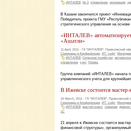
ИНТАЛЕВ
№ 3
управление
инновации
зд
В Казани закончился проект «Инноваци
Победитель проекта ГМУ «Республика
стратегического управления на основ
«ИНТАЛЕВ» автоматизирует 
«Ашатли»
11 April, 2011 -
ГК "ИНТАЛЕВ", Приволжский оф
Семинары и Конференции
ИТ: софт
Менеджме
ИНТАЛЕВ
Сельское хозяйство
автоматиз
управление
учет
Пермь
Группа компаний «ИНТАЛЕВ» начала п
управленческого учета для крупнейше
В Ижевске состоится масте
16 March, 2011 -
ГК "ИНТАЛЕВ", Приволжский 
Семинары и Конференции
ИТ: софт
Менеджме
ИНТАЛЕВ
мастер-класс
семинар
демонс
1С
21 апреля в Ижевске состоится масте
финансовой структуры», организуемы