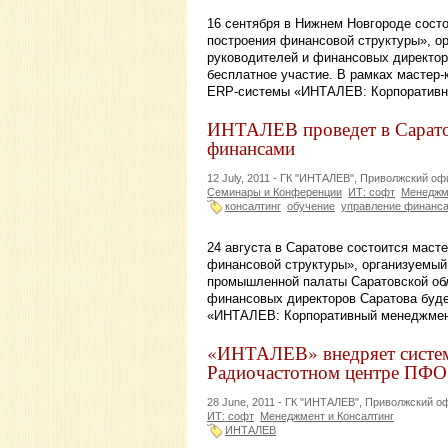
16 сентября в Нижнем Новгороде сост
построения финансовой структуры», о
руководителей и финансовых директор
бесплатное участие. В рамках мастер-
ERP-системы «ИНТАЛЕВ: Корпоративны
ИНТАЛЕВ проведет в Саратов
финансами
12 July, 2011 -
ГК "ИНТАЛЕВ", Приволжский оф
Семинары и Конференции
ИТ: софт
Менеджме
консалтинг
обучение
управление финанс
24 августа в Саратове состоится маст
финансовой структуры», организуемый
промышленной палаты Саратовской обл
финансовых директоров Саратова буде
«ИНТАЛЕВ: Корпоративный менеджмент
«ИНТАЛЕВ» внедряет систем
Радиочастотном центре ПФО
28 June, 2011 -
ГК "ИНТАЛЕВ", Приволжский о
ИТ: софт
Менеджмент и Консалтинг
ИНТАЛЕВ