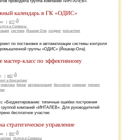
атов проводила группа компаний «ИНТАЛЕВ».
жный календарь в ГК «ОДИС»
ис
|
877
слуги и Сервисы
зация
система
Йошкар-Ола
холдинг
консалтинг
оект по постановке и автоматизации системы контроля
промышленной группы «ОДИС» (Йошкар-Ола).
 мастер-класс по эффективному
с
|
887
нт и Консалтинг
практика
Киров
автоматизация
бесплатно
семинар
тренинг
лан
асс «Бюджетирование: типичные ошибки построения
й группой компаний «ИНТАЛЕВ». Для руководителей
трено бесплатное участие.
на стратегическое управление
ис
|
897
салтинг
Услуги и Сервисы