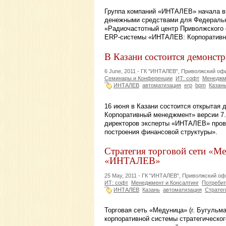
Группа компаний «ИНТАЛЕВ» начала в
денежными средствами для Федерально
«Радиочастотный центр Приволжского 
ERP-системы «ИНТАЛЕВ: Корпоративн
В Казани состоится демонс
6 June, 2011 -
ГК "ИНТАЛЕВ", Приволжский оф
Семинары и Конференции
ИТ: софт
Менеджме
ИНТАЛЕВ
автоматизация
erp
bpm
Казан
16 июня в Казани состоится открытая
Корпоративный менеджмент» версии 7.
директоров эксперты «ИНТАЛЕВ» пров
построения финансовой структуры».
Стратегия торговой сети «Ме
«ИНТАЛЕВ»
25 May, 2011 -
ГК "ИНТАЛЕВ", Приволжский оф
ИТ: софт
Менеджмент и Консалтинг
Потребит
ИНТАЛЕВ
Казань
автоматизация
Стратег
Торговая сеть «Медуница» (г. Бугульм
корпоративной системы стратегическо