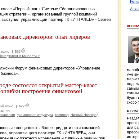
Реги
р-класс «Первый шаг к Системе Сбалансированных
Архи
ция стратегии», организованный группой компаний
 выступил управляющий партнер ГК «ИНТАЛЕВ» - Сергей
ЛЕВИТ
ансовых директоров: опыт лидеров
й офис
|
583
енеджмент и Консалтинг
волжский Форум финансовых директоров «Управление
малобю
 бизнеса».
уже вн
маркет
оде состоялся открытый мастер-класс
подели
самым
 ошибки построения финансовой
самым
будет 
скоро 
кий офис
|
622
алтинг
О ПЛА
инансами
финансовая структура
семинар
Нижний Новгород
Раздел
пресс
ансовые специалисты более тридцяти пяти компаний
для р
пресс-
вова, управляющего партнера ГК «ИНТАЛЕВ», они
интерн
дрения бюджетного управления и типичные ошибки при