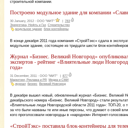
строительной компании.
Построено модульное здание для компании «Слав
30 January, 2012 -
ООО "МИТ"
|
783
Энергетика, Нефть и Газ
Строительство
модульное здание
блок-контейнеры
В конце декабря 2011 года компания «СтройТэкс» сдала в эксплу
модульное здание, состоящее из тридцати шести блок-контейнеров
Журнал «Бизнес. Великий Новгород» опубликовал
экспертов - рейтинг «Влиятельные люди Новгород
года»
31 December, 2011 -
ООО "МИТ"
|
877
Маркетинг, Реклама и PR
Медиа и СМИ
журнал
бизнес
Великий Новгород
В декабре вышел новый, обновленный журнал «Бизнес. Великий Н
декабрьского номера «Бизнес. Великий Новгород» стали результат
«Влиятельные люди Новгородской области 2011 года»: ТОП-20, о т
за что были названы те или иные персоны, что думают о своей вл
кого проголосовали новгородцы в «народном» Интернет-голосовани
«СтройТэкс» поставила блок-контейнеры для тел