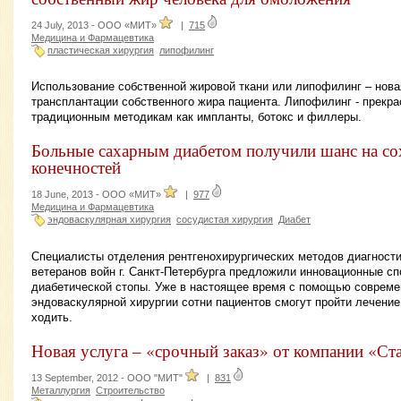
24 July, 2013 -
ООО «МИТ»
|
715
Медицина и Фармацевтика
пластическая хирургия
липофилинг
Использование собственной жировой ткани или липофилинг – нов
трансплантации собственного жира пациента. Липофилинг - прекра
традиционным методикам как импланты, ботокс и филлеры.
Больные сахарным диабетом получили шанс на с
конечностей
18 June, 2013 -
ООО «МИТ»
|
977
Медицина и Фармацевтика
эндоваскулярная хирургия
сосудистая хирургия
Диабет
Специалисты отделения рентгенохирургических методов диагности
ветеранов войн г. Санкт-Петербурга предложили инновационные с
диабетической стопы. Уже в настоящее время с помощью совреме
эндоваскулярной хирургии сотни пациентов смогут пройти лечение
ходить.
Новая услуга – «срочный заказ» от компании «Ст
13 September, 2012 -
ООО "МИТ"
|
831
Металлургия
Строительство