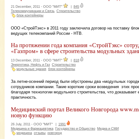
21 December, 2011 -
ООО "МИТ"
|
845
Телекоммуникации и Связь
Строительство
блок-контейнеры
ООО «СтройТэкс» в 2011 году заключила договор на поставку блок
ведущих телекомпаний России - НТВ.
На протяжении года компания «СтройТэкс» сотру
«Газпром» в сфере строительства модульных здан
13 December, 2011 -
ООО "МИТ"
|
818
Энергетика, Нефть и Газ
Строительство
модульные здания
блок-контейнеры
За летне-осенний период были обустроены два «модульных городк
сотрудников компании. Такие короткие сроки возведения этих про
благодаря технологии модульного строительства, что доказывает 
практичность.
Медицинский портал Великого Новгорода www.me
новую функцию
26 July, 2011 -
ООО "МИТ"
|
1991
Медицина и Фармацевтика
Государство и Общество
Медиа и СМИ
медицина
отзывы
новгород