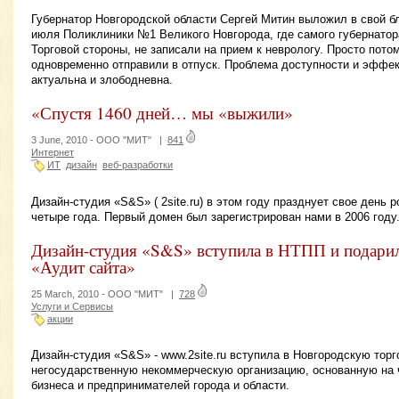
Губернатор Новгородской области Сергей Митин выложил в свой б
июля Поликлиники №1 Великого Новгорода, где самого губернатор
Торговой стороны, не записали на прием к неврологу. Просто потом
одновременно отправили в отпуск. Проблема доступности и эффек
актуальна и злободневна.
«Спустя 1460 дней… мы «выжили»
3 June, 2010 -
ООО "МИТ"
|
841
Интернет
ИТ
дизайн
веб-разработки
Дизайн-студия «S&S» ( 2site.ru) в этом году празднует свое день
четыре года. Первый домен был зарегистрирован нами в 2006 году
Дизайн-студия «S&S» вступила в НТПП и подарил
«Аудит сайта»
25 March, 2010 -
ООО "МИТ"
|
728
Услуги и Сервисы
акции
Дизайн-студия «S&S» - www.2site.ru вступила в Новгородскую то
негосударственную некоммерческую организацию, основанную на ч
бизнеса и предпринимателей города и области.