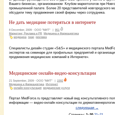
Вашего бизнеса», организованном Клубом маркетологов при Новго
промышленной палате. Более 20 представителей новгородского ма
обсудили тему продвижения своей фирмы через сотрудника.
Не дать медицине потеряться в интернете
8 December, 2009 -
ООО "МИТ"
|
951
Маркетинг, Реклама и PR
Медицина и Фармацевтика
медицина
пиар
реклама
Специалисты дизайн студии «S&S» и медицинского портала MedFor
экспертов на семинаре для профильных предприятий и организац
продвижения медицинских компаний в Интернете».
Медицинские онлайн-видео-консультации
21 September, 2009 -
ООО "МИТ"
|
1592
Медицина и Фармацевтика
Интернет
онлайн-консультация
медицинские услуги
Портал MedForce.ru представляет новый вид консультативного по
информации — видео-онлайн консультации по дерматовенерологии
следующая →
Страницы:
1–20
21–21