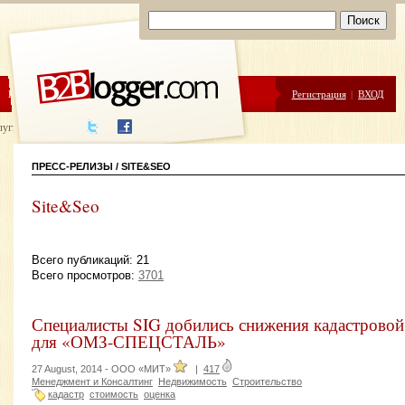
ЦЕНЫ
ПОМОЩЬ
Регистрация
|
ВХОД
луги написания
ПРЕСС-РЕЛИЗЫ / SITE&SEO
Site&Seo
Всего публикаций: 21
Всего просмотров:
3701
Специалисты SIG добились снижения кадастровой 
для «ОМЗ-СПЕЦСТАЛЬ»
27 August, 2014 -
ООО «МИТ»
|
417
Менеджмент и Консалтинг
Недвижимость
Строительство
кадастр
стоимость
оценка