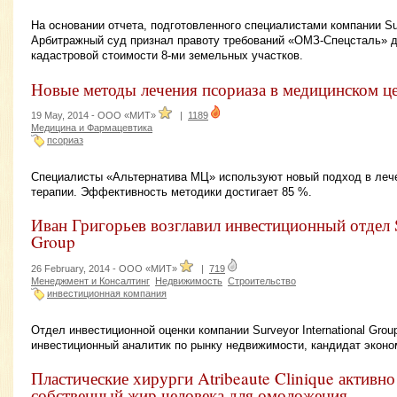
На основании отчета, подготовленного специалистами компании Surv
Арбитражный суд признал правоту требований «ОМЗ-Спецсталь» д
кадастровой стоимости 8-ми земельных участков.
Новые методы лечения псориаза в медицинском ц
19 May, 2014 -
ООО «МИТ»
|
1189
Медицина и Фармацевтика
псориаз
Специалисты «Альтернатива МЦ» используют новый подход в леч
терапии. Эффективность методики достигает 85 %.
Иван Григорьев возглавил инвестиционный отдел Su
Group
26 February, 2014 -
ООО «МИТ»
|
719
Менеджмент и Консалтинг
Недвижимость
Строительство
инвестиционная компания
Отдел инвестиционной оценки компании Surveyor International Grou
инвестиционный аналитик по рынку недвижимости, кандидат эконо
Пластические хирурги Atribeaute Clinique активн
собственный жир человека для омоложения