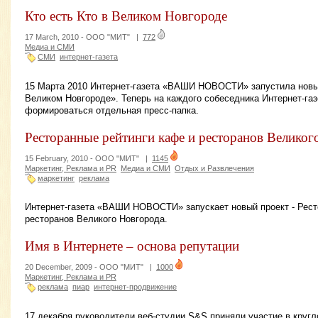
Кто есть Кто в Великом Новгороде
17 March, 2010 -
ООО "МИТ"
|
772
Медиа и СМИ
СМИ
интернет-газета
15 Марта 2010 Интернет-газета «ВАШИ НОВОСТИ» запустила новый
Великом Новгороде». Теперь на каждого собеседника Интернет-
формироваться отдельная пресс-папка.
Ресторанные рейтинги кафе и ресторанов Великог
15 February, 2010 -
ООО "МИТ"
|
1145
Маркетинг, Реклама и PR
Медиа и СМИ
Отдых и Развлечения
маркетинг
реклама
Интернет-газета «ВАШИ НОВОСТИ» запускает новый проект - Рест
ресторанов Великого Новгорода.
Имя в Интернете – основа репутации
20 December, 2009 -
ООО "МИТ"
|
1000
Маркетинг, Реклама и PR
реклама
пиар
интернет-продвижение
17 декабря руководители веб-студии S&S приняли участие в кругл