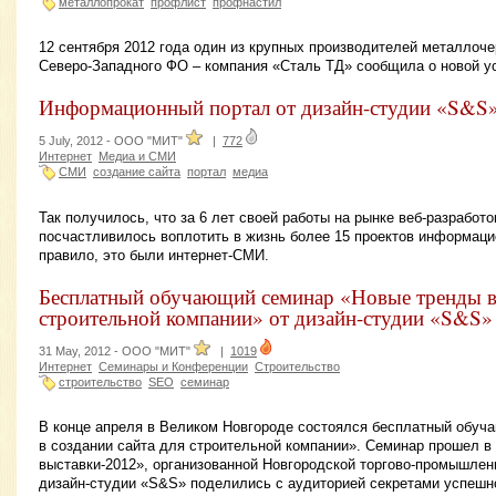
металлопрокат
профлист
профнастил
12 сентября 2012 года один из крупных производителей металлоч
Северо-Западного ФО – компания «Сталь ТД» сообщила о новой ус
Информационный портал от дизайн-студии «S&S
5 July, 2012 -
ООО "МИТ"
|
772
Интернет
Медиа и СМИ
СМИ
создание сайта
портал
медиа
Так получилось, что за 6 лет своей работы на рынке веб-разработ
посчастливилось воплотить в жизнь более 15 проектов информаци
правило, это были интернет-СМИ.
Бесплатный обучающий семинар «Новые тренды в 
строительной компании» от дизайн-студии «S&S»
31 May, 2012 -
ООО "МИТ"
|
1019
Интернет
Семинары и Конференции
Строительство
строительство
SEO
семинар
В конце апреля в Великом Новгороде состоялся бесплатный обу
в создании сайта для строительной компании». Семинар прошел в
выставки-2012», организованной Новгородской торгово-промышлен
дизайн-студии «S&S» поделились с аудиторией секретами успешно