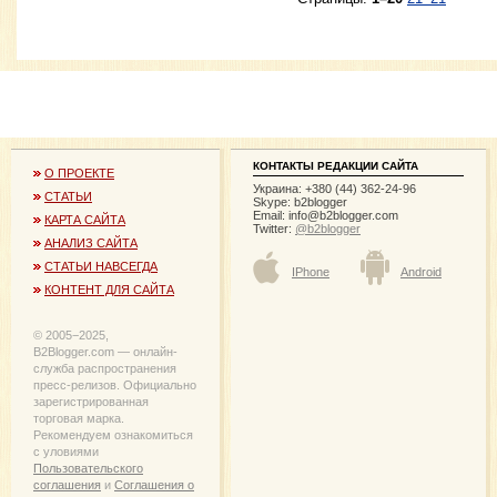
КОНТАКТЫ РЕДАКЦИИ САЙТА
О ПРОЕКТЕ
Украина: +380 (44) 362-24-96
СТАТЬИ
Skype: b2blogger
Email:
info@b2blogger.com
КАРТА САЙТА
Twitter:
@b2blogger
АНАЛИЗ САЙТА
СТАТЬИ НАВСЕГДА
IPhone
Android
КОНТЕНТ ДЛЯ САЙТА
© 2005−2025,
B2Blogger.com — онлайн-
служба распространения
пресс-релизов. Официально
зарегистрированная
торговая марка.
Рекомендуем ознакомиться
с уловиями
Пользовательского
соглашения
и
Соглашения о