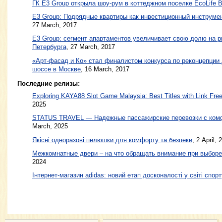
ГК E3 Group открыла шоу-рум в коттеджном поселке EcoLife 
E3 Group: Подрядные квартиры как инвестиционный инструмен
27 March, 2017
E3 Group: сегмент апартаментов увеличивает свою долю на 
Петербурга
,
27 March, 2017
«Арт-фасад и Ко» стал финалистом конкурса по реконцепции
шоссе в Москве
,
16 March, 2017
Последние релизы:
Exploring KAYA88 Slot Game Malaysia: Best Titles with Link Free
2025
STATUS TRAVEL — Надежные пассажирские перевозки с ком
March, 2025
Якісні одноразові пелюшки для комфорту та безпеки
, 2 April, 
Межкомнатные двери – на что обращать внимание при выборе
2024
Інтернет-магазин adidas: новий етап досконалості у світі спорт