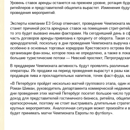
Уровень ставок аренды останется на прежнем уровне, ротация бу
ритейлеров и представителей общепита вырастет. Изменения буду
проведения мероприятий.
Эксперты компании E3 Group отмечают, проведение Чемпионата ми
станет причиной роста арендных ставок на помещения стрит-ритей
то это будет вызвано иными факторами. На сегодняшний день в с
часть договоров аренды привязана к проценту от оборота. Такая с
арендодателей, поскольку в дни проведения Чемпионата выручка 
особенно в основных торговых коридорах Крестовского острова бл
организации фан-зоны, которое пока не определено, а также в лок
большие туристические потоки — Невский проспект, Петроградская 
В преддверии Чемпионата активность будут проявлять различные
операторы. Их продажи на период проведения вырастут в разы как
продавцов пива и прохладительных напитков, точек фаст-фуда, ка
«В Петербурге пройдет несколько матчей группового этапа, один 
Роман Шиман, руководитель департамента коммерческой недвижи
дни проведения этих матчей Петербург посетит большое число тур
доход для представителей гостиничного бизнеса, ритейла, общепи
краткосрочным, поэтому не стоит выстраивать длительные стратег
крупных мероприятиях. Аналогичная ситуация может произойти и в 
будет принимать матчи Чемпионата Европы по футболу».