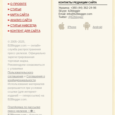
КОНТАКТЫ РЕДАКЦИИ САЙТА
О ПРОЕКТЕ
Украина: +380 (44) 362-24-96
СТАТЬИ
Skype: b2blogger
Email:
info@b2blogger.com
КАРТА САЙТА
Twitter:
@b2blogger
АНАЛИЗ САЙТА
СТАТЬИ НАВСЕГДА
IPhone
Android
КОНТЕНТ ДЛЯ САЙТА
© 2005−2025,
B2Blogger.com — онлайн-
служба распространения
пресс-релизов. Официально
зарегистрированная
торговая марка.
Рекомендуем ознакомиться
с уловиями
Пользовательского
соглашения
и
Соглашения о
конфиденциальности
.
Использование материалов
разрешается при условии
ссылки (для интернет-
изданий — гиперссылки) на
B2Blogger.com.
Платформа по рассылке
пресс-релизов ☜❶☞
B2Blogger.com
› Идеально