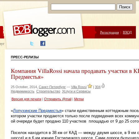
ЦЕНЫ
ПОМОЩЬ
Регистрация
|
ВХОД
луги написания
ПРЕСС-РЕЛИЗЫ
Компания VillaRossi начала продавать участки в
Предместья»
25 October, 2014,
Санкт-Петербург
—
Villa Rossi
|
304
Недвижимость
Строительство
Услуги и Сервисы
Версия для печати
|
Отправить @mail
|
Метки
«
Лопухинские Предместья
» стали единственным коттеджным посе
котором участки продаются только после подведения всех коммуни
ой очереди будет продано 110 участков площадью от 9 до 25 сото
Поселок находится в 38 км от КАД — между двумя шоссе, в 9 км 
шоссе) и в 6 км южнее Гостилицкого шоссе. Сами дороги будущего