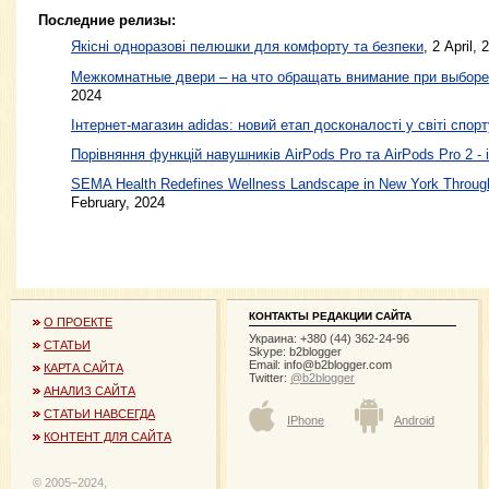
Последние релизы:
Якісні одноразові пелюшки для комфорту та безпеки
, 2 April, 
Межкомнатные двери – на что обращать внимание при выборе
2024
Інтернет-магазин adidas: новий етап досконалості у світі спорт
Порівняння функцій навушників AirPods Pro та AirPods Pro 2 - 
SEMA Health Redefines Wellness Landscape in New York Through
February, 2024
КОНТАКТЫ РЕДАКЦИИ САЙТА
О ПРОЕКТЕ
Украина: +380 (44) 362-24-96
СТАТЬИ
Skype: b2blogger
Email:
info@b2blogger.com
КАРТА САЙТА
Twitter:
@b2blogger
АНАЛИЗ САЙТА
СТАТЬИ НАВСЕГДА
IPhone
Android
КОНТЕНТ ДЛЯ САЙТА
© 2005−2024,