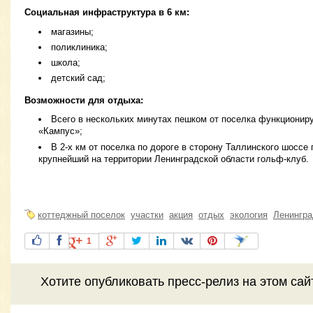
Социальная инфраструктура в 6 км:
магазины;
поликлиника;
школа;
детский сад;
Возможности для отдыха:
Всего в нескольких минутах пешком от поселка функциониру
«Кампус»;
В 2-х км от поселка по дороге в сторону Таллинского шоссе
крупнейший на территории Ленинградской области гольф-клуб.
коттеджный поселок
участки
акция
отдых
экология
Ленингра
1
Хотите
опубликовать пресс-релиз
на этом са